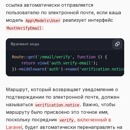
ссылка автоматически отправляется
пользователю по электронной почте, если ваша
модель
реализует интерфейс
App\Models\User
:
MustVerifyEmail
Фрагмент кода
Route
::
get
(
'/email/verify'
, 
function
 () {

return
view
(
'auth.verify-email'
);

})
->
middleware
(
'auth'
)
->
name
(
'verification.notice'
Маршрут, который возвращает уведомление о
подтверждении по электронной почте, должен
называться
. Важно, чтобы
verification.notice
маршруту было присвоено это точное имя,
поскольку посредник
,
включенный в
verify
Laravel
, будет автоматически перенаправлять на