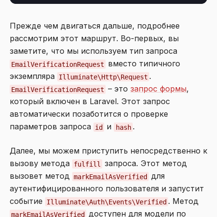
Прежде чем двигаться дальше, подробнее
рассмотрим этот маршрут. Во-первых, вы
заметите, что мы используем тип запроса
вместо типичного
EmailVerificationRequest
экземпляра
.
Illuminate\Http\Request
– это
запрос формы
,
EmailVerificationRequest
который включен в Laravel. Этот запрос
автоматически позаботится о проверке
параметров запроса
и
.
id
hash
Далее, мы можем приступить непосредственно к
вызову метода
запроса. Этот метод
fulfill
вызовет метод
для
markEmailAsVerified
аутентифицированного пользователя и запустит
событие
. Метод
Illuminate\Auth\Events\Verified
доступен для модели по
markEmailAsVerified