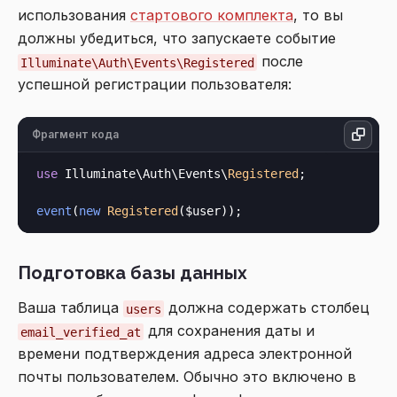
использования
стартового комплекта
, то вы
должны убедиться, что запускаете событие
после
Illuminate\Auth\Events\Registered
успешной регистрации пользователя:
Фрагмент кода
use
 Illuminate\Auth\Events\
Registered
;

event
(
new
Registered
Подготовка базы данных
Ваша таблица
должна содержать столбец
users
для сохранения даты и
email_verified_at
времени подтверждения адреса электронной
почты пользователем. Обычно это включено в