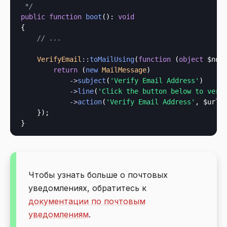
 */
public
function
boot
(): 
void
{

// ...
VerifyEmail
::
toMailUsing
(
function
 (
object
 $not
return
 (
new
MailMessage
)

->
subject
(
'Verify Email Address'
)

->
line
(
'Click the button below to veri
->
action
(
'Verify Email Address'
, $url);
    });

Чтобы узнать больше о почтовых
уведомлениях, обратитесь к
документации по почтовым
уведомлениям
.