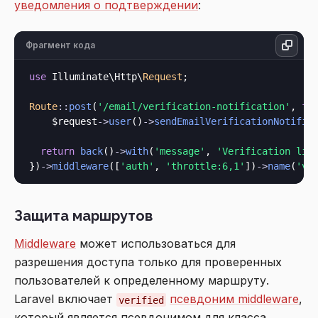
уведомления о подтверждении
:
Фрагмент кода
use
 Illuminate\Http\
Request
;

Route
::
post
(
'/email/verification-notification'
, 
fu
    $request
->
user
()
->
sendEmailVerificationNotific
return
back
()
->
with
(
'message'
, 
'Verification lin
})
->
middleware
([
'auth'
, 
'throttle:6,1'
])
->
name
(
've
Защита маршрутов
Middleware
может использоваться для
разрешения доступа только для проверенных
пользователей к определенному маршруту.
Laravel включает
псевдоним middleware
,
verified
который является псевдонимом для класса