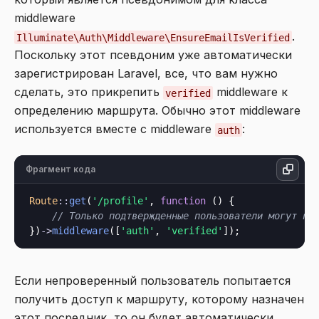
middleware
.
Illuminate\Auth\Middleware\EnsureEmailIsVerified
Поскольку этот псевдоним уже автоматически
зарегистрирован Laravel, все, что вам нужно
сделать, это прикрепить
middleware к
verified
определению маршрута. Обычно этот middleware
используется вместе с middleware
:
auth
Фрагмент кода
Route
::
get
(
'/profile'
, 
function
 () {

// Только подтвержденные пользователи могут по
})
->
middleware
([
'auth'
, 
'verified'
Если непроверенный пользователь попытается
получить доступ к маршруту, которому назначен
этот посредник, то он будет автоматически