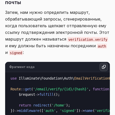
почты
Затем, нам нужно определить маршрут,
обрабатывающий запросы, сгенерированные,
когда пользователь щелкает отправленную ему
ссылку подтверждения электронной почты. Этот
маршрут должен называться
verification.verify
и ему должны быть назначены посредники
auth
и
:
signed
Фрагмент кода
use
 Illuminate\Foundation\Auth\
EmailVerificationRe
Route
::
get
(
'/email/verify/{id}/{hash}'
, 
function
 (
    $request
->
fulfill
();

return
redirect
(
'/home'
);

})
->
middleware
([
'auth'
, 
'signed'
])
->
name
(
'verifica