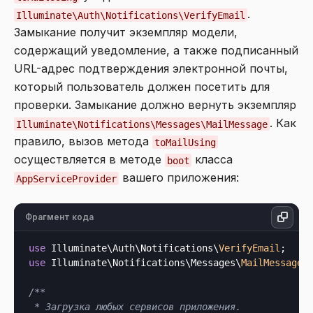
.
Illuminate\Auth\Notifications\VerifyEmail
Замыкание получит экземпляр модели,
содержащий уведомление, а также подписанный
URL-адрес подтверждения электронной почты,
который пользователь должен посетить для
проверки. Замыкание должно вернуть экземпляр
. Как
Illuminate\Notifications\Messages\MailMessage
правило, вызов метода
toMailUsing
осуществляется в методе
класса
boot
вашего приложения:
AppServiceProvider
Фрагмент кода
use
 Illuminate\Auth\Notifications\
VerifyEmail
use
 Illuminate\Notifications\Messages\
MailMessage
;

/**

 * Загрузка любых сервисов приложения.
