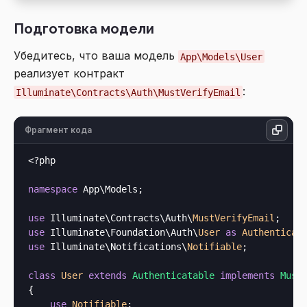
Подготовка модели
Убедитесь, что ваша модель
App\Models\User
реализует контракт
:
Illuminate\Contracts\Auth\MustVerifyEmail
Фрагмент кода
<?php
namespace
 App\Models;

use
 Illuminate\Contracts\Auth\
MustVerifyEmail
use
 Illuminate\Foundation\Auth\
User 
as
 Authenticat
use
 Illuminate\Notifications\
Notifiable
;

class
User
extends
Authenticatable
implements
{

use
Notifiable
;
