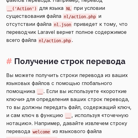
файлов перевода. Например, перевод
для языка
при условии
__('Action')
NL
существования файла
и
nl/action.php
отсутствии файла
приведет к тому, что
nl.json
переводчик Laravel вернет полное содержимое
всего файла
.
nl/action.php
Получение строк перевода
Вы можете получить строки перевода из ваших
языковых файлов с помощью глобального
помощника
. Если вы используете «короткие
__
ключи» для определения ваших строк перевода,
то вы должны передать файл, содержащий ключ,
и сам ключ в функцию
, используя «точечную
__
нотацию». Например, давайте извлечем строку
перевода
из языкового файла
welcome