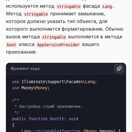
используется метод
фасада
.
stringable
Lang
Метод
принимает замыкание,
stringable
которое должно указать тип объекта, для
которого выполняется форматирование. Обычно
вызов метода
выполняется в методе
stringable
класса
вашего
boot
AppServiceProvider
приложения:
Фрагмент кода
use
 Illuminate\Support\Facades\
Lang
use
 Money\
Money
;

/**

 * Настройка служб приложения.

 */
public
function
boot
(): 
void
{

Lang
::
stringable
(
function
 (
Money
 $money
) {
