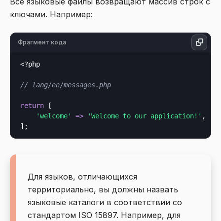
Все языковые файлы возвращают массив строк с
ключами. Например:
Фрагмент кода
<?php
// lang/en/messages.php
return
 [

'welcome'
=>
'Welcome to our application!'
,

Для языков, отличающихся
территориально, вы должны назвать
языковые каталоги в соответствии со
стандартом ISO 15897. Например, для