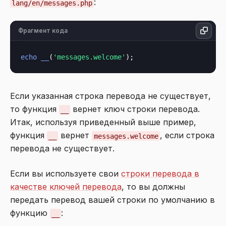
:
lang/en/messages.php
Фрагмент кода
echo
__
(
'messages.welcome'
Если указанная строка перевода не существует,
то функция
вернет ключ строки перевода.
__
Итак, используя приведенный выше пример,
функция
вернет
, если строка
__
messages.welcome
перевода не существует.
Если вы используете свои
строки перевода в
качестве ключей перевода
, то вы должны
передать перевод вашей строки по умолчанию в
функцию
:
__