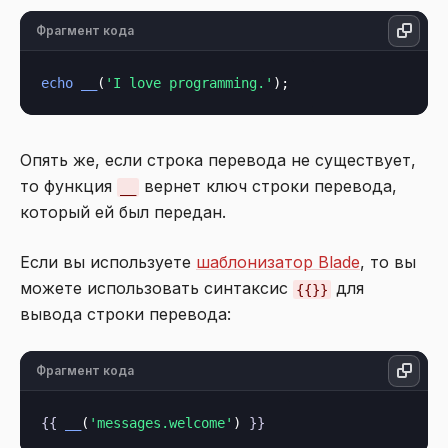
Фрагмент кода
echo
__
(
'I love programming.'
Опять же, если строка перевода не существует,
то функция
вернет ключ строки перевода,
__
который ей был передан.
Если вы используете
шаблонизатор Blade
, то вы
можете использовать синтаксис
для
{{}}
вывода строки перевода:
Фрагмент кода
{{
__
(
'messages.welcome'
) 
}}