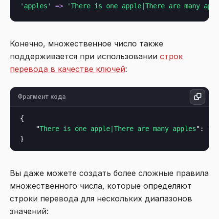
'apples'
=>
'There is one apple|There are many app
Конечно, множественное число также
поддерживается при использовании
строк
перевода в качестве ключей
:
Фрагмент кода
{

    "
There is one apple|There are many apples
": "
H
Вы даже можете создать более сложные правила
множественного числа, которые определяют
строки перевода для нескольких диапазонов
значений: