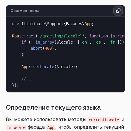
Фрагмент кода
use
 Illuminate\Support\Facades\
App
;

Route
::
get
(
'/greeting/{locale}'
, 
function
 (
string
 
if
 (! 
in_array
($locale, [
'en'
, 
'es'
, 
'fr'
])) {

abort
(
400
);

    }

App
::
setLocale
($locale);

// ...
Определение текущего языка
Вы можете использовать методы
и
currentLocale
фасада
, чтобы определить текущий
isLocale
App