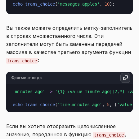
echo
trans_choice
(
'messages.apples'
, 
10
Вы также можете определить метку-заполнитель
в строках множественного числа. Эти
заполнители могут быть заменены передачей
массива в качестве третьего аргумента функции
:
trans_choice
Фрагмент кода
'minutes_ago'
=>
'{1} :value minute ago|[2,*] :val
echo
trans_choice
(
'time.minutes_ago'
, 
5
, [
'value'
Если вы хотите отобразить целочисленное
значение, переданное в функцию
,
trans_choice