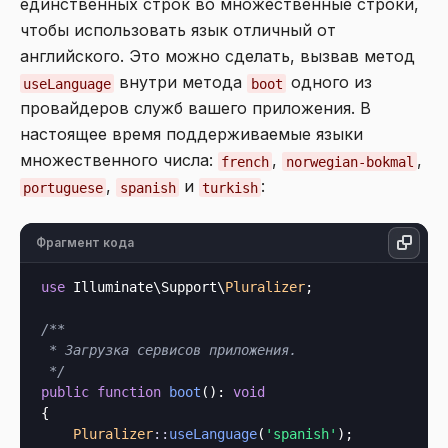
единственных строк во множественные строки,
чтобы использовать язык отличный от
английского. Это можно сделать, вызвав метод
внутри метода
одного из
useLanguage
boot
провайдеров служб вашего приложения. В
настоящее время поддерживаемые языки
множественного числа:
,
,
french
norwegian-bokmal
,
и
:
portuguese
spanish
turkish
Фрагмент кода
use
 Illuminate\Support\
Pluralizer
;

/**

 * Загрузка сервисов приложения.

 */
public
function
boot
(): 
void
{

Pluralizer
::
useLanguage
(
'spanish'
);
