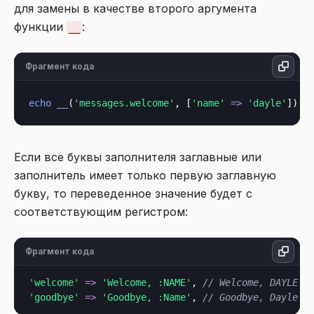
для замены в качестве второго аргумента
функции
:
__
Фрагмент кода
echo
__
(
'messages.welcome'
, [
'name'
=>
'dayle'
Если все буквы заполнителя заглавные или
заполнитель имеет только первую заглавную
букву, то переведенное значение будет с
соответствующим регистром:
Фрагмент кода
'welcome'
=>
'Welcome, :NAME'
, 
// Welcome, DAYLE
'goodbye'
=>
'Goodbye, :Name'
, 
// Goodbye, Dayle