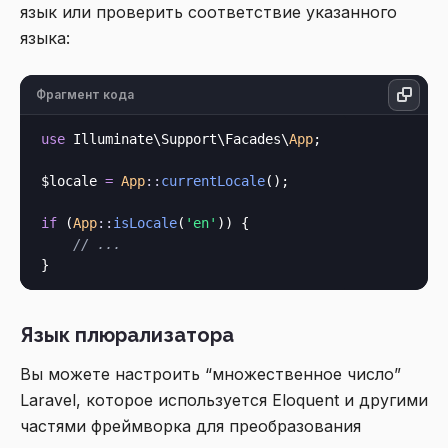
язык или проверить соответствие указанного
языка:
Фрагмент кода
use
 Illuminate\Support\Facades\
App
;

$locale 
=
App
::
currentLocale
();

if
 (
App
::
isLocale
(
'en'
)) {

// ...
Язык плюрализатора
Вы можете настроить “множественное число”
Laravel, которое используется Eloquent и другими
частями фреймворка для преобразования