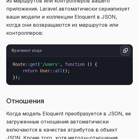
из маршрутов или контроллеров вашего
приложения. Laravel автоматически сериализует
ваши модели и коллекции Eloquent в JSON,
когда они возвращаются из маршрутов или
контроллеров:
Фрагмент кода
Route
::
get
(
'/users'
, 
function
 () {

return
User
::
all
();

Отношения
Когда модель Eloquent преобразуется в JSON, ее
загруженные отношения автоматически
включаются в качестве атрибутов в объект
JSON. Кроме того, хотя методы-отношения