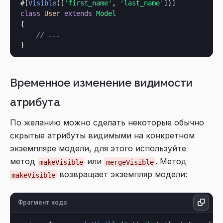
#[
Visible
([
'first_name'
, 
'last_name'
class
User
extends
Model
{

// ...
Временное изменение видимости
атрибута
По желанию можно сделать некоторые обычно
скрытые атрибуты видимыми на конкретном
экземпляре модели, для этого используйте
метод
или
. Метод
makeVisible
mergeVisible
возвращает экземпляр модели:
makeVisible
Фрагмент кода