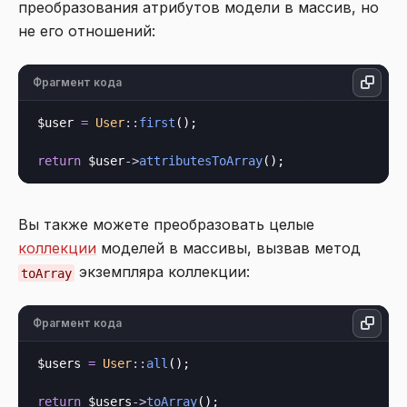
преобразования атрибутов модели в массив, но
не его отношений:
Фрагмент кода
$user 
=
User
::
first
();

return
 $user
->
attributesToArray
Вы также можете преобразовать целые
коллекции
моделей в массивы, вызвав метод
экземпляра коллекции:
toArray
Фрагмент кода
$users 
=
User
::
all
();

return
 $users
->
toArray