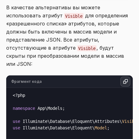
В качестве альтернативы вы можете
использовать атрибут
для определения
Visible
«разрешенного списка» атрибутов, которые
должны быть включены в массив модели и
представление JSON. Все атрибуты,
отсутствующие в атрибуте
, будут
Visible
скрыты при преобразовании модели в массив
или JSON:
Фрагмент кода
<?php
namespace
 App\Models;

use
 Illuminate\Database\Eloquent\Attributes\
Visibl
use
 Illuminate\Database\Eloquent\
Model
;
