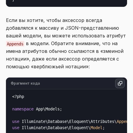
Если вы хотите, чтобы аксессор всегда
добавлялся к массиву и JSON-представлению
вашей модели, вы можете использовать атрибут
в модели. Обратите внимание, что на
Appends
имена атрибутов обычно ссылаются в «змеиной
нотации», даже если аксессор определяется с
помощью «верблюжьей нотации»:
Фрагмент кода
<?php
namespace
 App\Models;

use
 Illuminate\Database\Eloquent\Attributes\
Append
use
 Illuminate\Database\Eloquent\
Model
;
