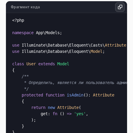
Фрагмент кода
<?php
namespace
 App\Models;

use
 Illuminate\Database\Eloquent\Casts\
Attribute
use
 Illuminate\Database\Eloquent\
Model
;

class
User
extends
Model
{

/**

     * Определить, является ли пользователь админис
     */
protected
function
isAdmin
(): 
Attribute
    {

return
new
Attribute
(

get
: 
fn
 () 
=>
'yes'
,

        );

    }
