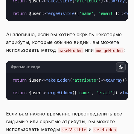
return
 $user
->
makeVisible
(
'attribute'
)
->
toArray
();

return
 $user
->
mergeVisible
([
'name'
, 
'email'
])
->
toA
Аналогично, если вы хотите скрыть некоторые
атрибуты, которые обычно видны, вы можете
использовать метод
или
:
makeHidden
mergeHidden
Фрагмент кода
return
 $user
->
makeHidden
(
'attribute'
)
->
toArray
();

return
 $user
->
mergeHidden
([
'name'
, 
'email'
])
->
toAr
Если вам нужно временно переопределить все
видимые или скрытые атрибуты, вы можете
использовать методы
и
setVisible
setHidden