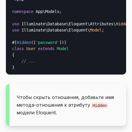
namespace
 App\Models;

use
 Illuminate\Database\Eloquent\Attributes\
Hidden
use
 Illuminate\Database\Eloquent\
Model
;

#[
Hidden
([
'password'
class
User
extends
Model
{

// ...
Чтобы скрыть отношения, добавьте имя
метода-отношения к атрибуту
Hidden
модели Eloquent.