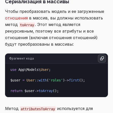
Сериализация в массивы
Чтобы преобразовать модель и ее загруженные
отношения
в массив, вы должны использовать
метод
. Этот метод является
toArray
рекурсивным, поэтому все атрибуты и все
отношения (включая отношения отношений)
будут преобразованы в массивы:
Фрагмент кода
use
 App\Models\
User
;

$user 
=
User
::
with
(
'roles'
)
->
first
();

return
 $user
->
toArray
Метод
используется для
attributesToArray