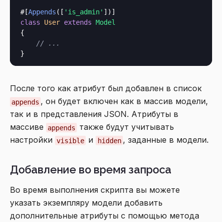
#[
Appends
([
'is_admin'
class
User
extends
Model
{

// ...
После того как атрибут был добавлен в список
, он будет включен как в массив модели,
appends
так и в представления JSON. Атрибуты в
массиве
также будут учитывать
appends
настройки
и
, заданные в модели.
visible
hidden
Добавление во время запроса
Во время выполнения скрипта вы можете
указать экземпляру модели добавить
дополнительные атрибуты с помощью метода