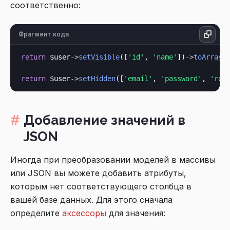
соответственно:
Фрагмент кода
return
 $user
->
setVisible
([
'id'
, 
'name'
])
->
toArray
()
return
 $user
->
setHidden
([
'email'
, 
'password'
, 
'rem
Добавление значений в
JSON
Иногда при преобразовании моделей в массивы
или JSON вы можете добавить атрибуты,
которым нет соответствующего столбца в
вашей базе данных. Для этого сначала
определите
аксессоры
для значения: