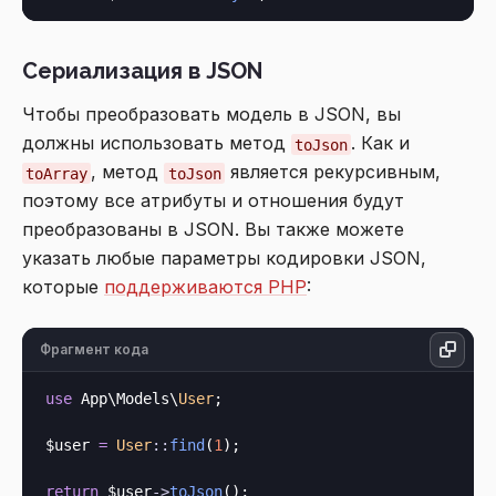
Сериализация в JSON
Чтобы преобразовать модель в JSON, вы
должны использовать метод
. Как и
toJson
, метод
является рекурсивным,
toArray
toJson
поэтому все атрибуты и отношения будут
преобразованы в JSON. Вы также можете
указать любые параметры кодировки JSON,
которые
поддерживаются PHP
:
Фрагмент кода
use
 App\Models\
User
;

$user 
=
User
::
find
(
1
);

return
 $user
->
toJson
();
