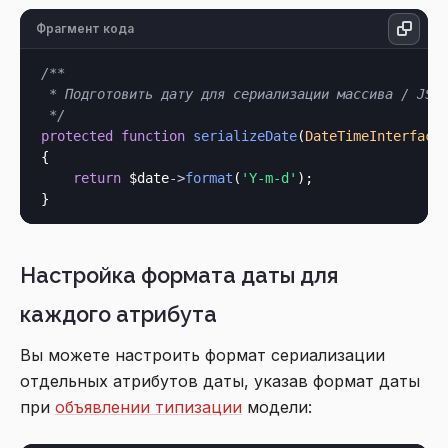
Фрагмент кода
/**

 * Подготовить дату для сериализации массива / JSON
 */
protected
function
serializeDate
(
DateTimeInterface
{

return
 $date
->
format
(
'Y-m-d'
);

Настройка формата даты для
каждого атрибута
Вы можете настроить формат сериализации
отдельных атрибутов даты, указав формат даты
при
объявлении типизации
модели: