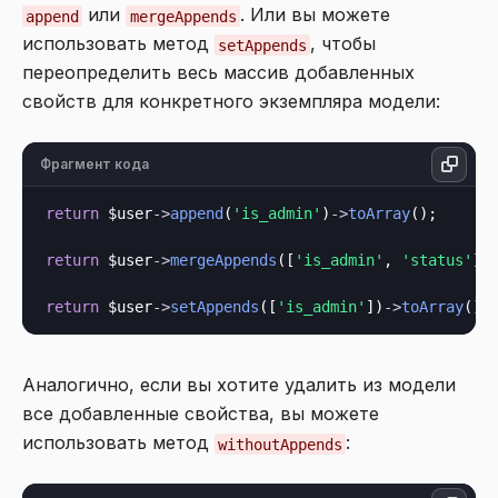
или
. Или вы можете
append
mergeAppends
использовать метод
, чтобы
setAppends
переопределить весь массив добавленных
свойств для конкретного экземпляра модели:
Фрагмент кода
return
 $user
->
append
(
'is_admin'
)
->
toArray
();

return
 $user
->
mergeAppends
([
'is_admin'
, 
'status'
])
return
 $user
->
setAppends
([
'is_admin'
])
->
toArray
Аналогично, если вы хотите удалить из модели
все добавленные свойства, вы можете
использовать метод
:
withoutAppends