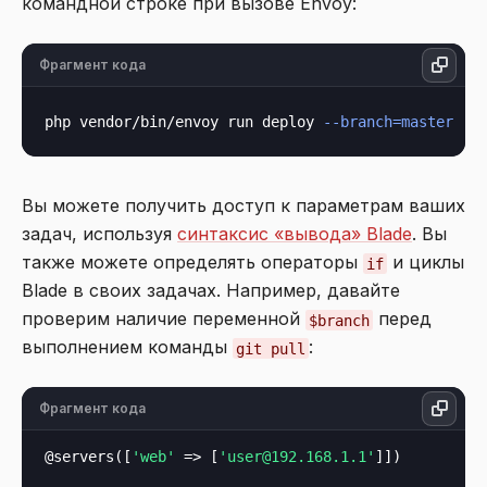
командной строке при вызове Envoy:
Фрагмент кода
php vendor/bin/envoy run deploy 
--branch=master
Вы можете получить доступ к параметрам ваших
задач, используя
синтаксис «вывода» Blade
. Вы
также можете определять операторы
и циклы
if
Blade в своих задачах. Например, давайте
проверим наличие переменной
перед
$branch
выполнением команды
:
git pull
Фрагмент кода
@servers([
'web'
 => [
'user@192.168.1.1'
]])
