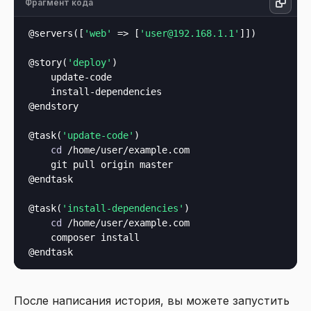
Фрагмент кода
@servers([
'web'
 => [
'user@192.168.1.1'
]])

@story(
'deploy'
)

    update-code

    install-dependencies

@endstory

@task(
'update-code'
)

cd
 /home/user/example.com

    git pull origin master

@endtask

@task(
'install-dependencies'
)

cd
 /home/user/example.com

    composer install

После написания история, вы можете запустить