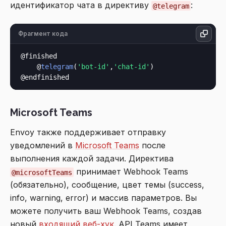
идентификатор чата в директиву
:
@telegram
Фрагмент кода
@finished

    @
telegram
(
'bot-id'
,
'chat-id'
)

Microsoft Teams
Envoy также поддерживает отправку
уведомлений в
Microsoft Teams
после
выполнения каждой задачи. Директива
принимает Webhook Teams
@microsoftTeams
(обязательно), сообщение, цвет темы (success,
info, warning, error) и массив параметров. Вы
можете получить ваш Webhook Teams, создав
новый
входящий веб-хук
. API Teams имеет