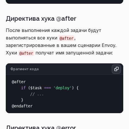
Директива хука @after
После выполнения каждой задачи будут
выполняться все хуки
,
@after
зарегистрированные в вашем сценарии Envoy.
Хуки
получат имя запущенной задачи:
@after
Фрагмент кода
@after

if
 ($task 
===
'deploy'
) {

// ...
    }

Директива хука @error