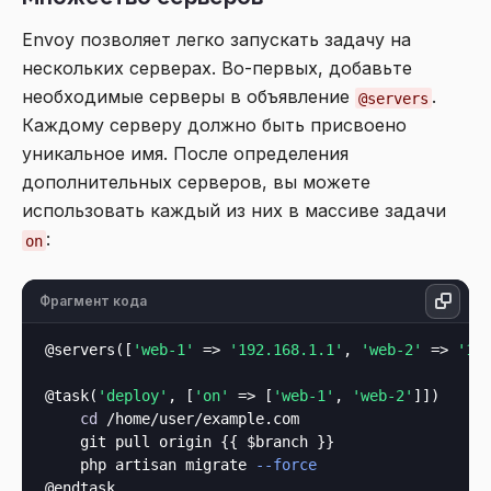
Envoy позволяет легко запускать задачу на
нескольких серверах. Во-первых, добавьте
необходимые серверы в объявление
.
@servers
Каждому серверу должно быть присвоено
уникальное имя. После определения
дополнительных серверов, вы можете
использовать каждый из них в массиве задачи
:
on
Фрагмент кода
@servers([
'web-1'
 => 
'192.168.1.1'
, 
'web-2'
 => 
'19
@task(
'deploy'
, [
'on'
 => [
'web-1'
, 
'web-2'
]])

cd
 /home/user/example.com

    git pull origin {{ $branch }}

    php artisan migrate 
--force