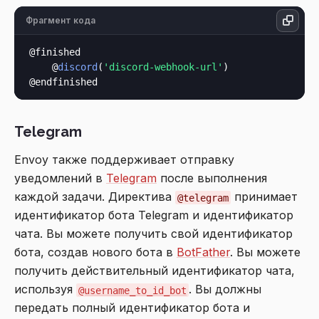
Фрагмент кода
@finished

    @
discord
(
'discord-webhook-url'
)

Telegram
Envoy также поддерживает отправку
уведомлений в
Telegram
после выполнения
каждой задачи. Директива
принимает
@telegram
идентификатор бота Telegram и идентификатор
чата. Вы можете получить свой идентификатор
бота, создав нового бота в
BotFather
. Вы можете
получить действительный идентификатор чата,
используя
. Вы должны
@username_to_id_bot
передать полный идентификатор бота и