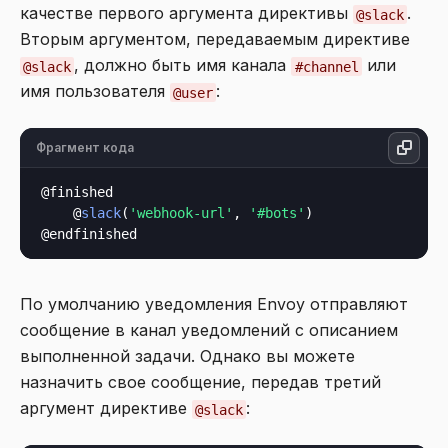
качестве первого аргумента директивы
.
@slack
Вторым аргументом, передаваемым директиве
, должно быть имя канала
или
@slack
#channel
имя пользователя
:
@user
Фрагмент кода
@finished

    @
slack
(
'webhook-url'
, 
'#bots'
)

По умолчанию уведомления Envoy отправляют
сообщение в канал уведомлений с описанием
выполненной задачи. Однако вы можете
назначить свое сообщение, передав третий
аргумент директиве
:
@slack