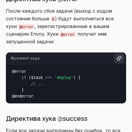
После каждого сбоя задачи (выход с кодом
состояния больше
) будут выполняться все
0
хуки
, зарегистрированные в вашем
@error
сценарии Envoy. Хуки
получат имя
@error
запущенной задачи:
Фрагмент кода
@error

if
 ($task 
===
'deploy'
) {

// ...
    }

Директива хука @success
Если все задачи выполнены без ошибок, то все