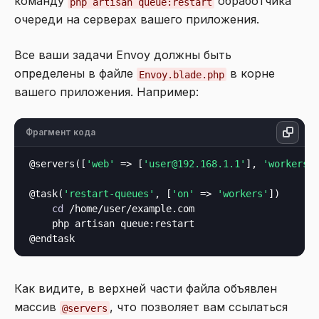
команду
обработчика
php artisan queue:restart
очереди на серверах вашего приложения.
Все ваши задачи Envoy должны быть
определены в файле
в корне
Envoy.blade.php
вашего приложения. Например:
Фрагмент кода
@servers([
'web'
 => [
'user@192.168.1.1'
], 
'workers'
@task(
'restart-queues'
, [
'on'
 => 
'workers'
])

cd
 /home/user/example.com

    php artisan queue:restart

Как видите, в верхней части файла объявлен
массив
, что позволяет вам ссылаться
@servers