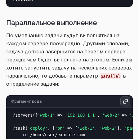
Параллельное выполнение
По умолчанию задачи будут выполняться на
каждом сервере поочередно. Другими словами,
задача должна завершится на первом сервере,
прежде чем будет выполнена на втором. Если вы
хотите запустить задачу на нескольких серверах
параллельно, то добавьте параметр
в
parallel
определение задачи:
Фрагмент кода
@servers([
'web-1'
 => 
'192.168.1.1'
, 
'web-2'
 => 
'19
@task(
'deploy'
, [
'on'
 => [
'web-1'
, 
'web-2'
], 
'para
cd
 /home/user/example.com
