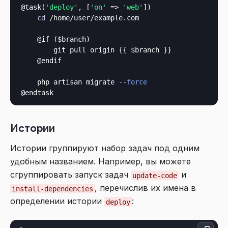
@task(
'deploy'
, [
'on'
 => 
'web'
])

cd
 /home/user/example.com

    @if ($branch)

        git pull origin {{ $branch }}

    @endif

    php artisan migrate 
--force
Истории
Истории группируют набор задач под одним
удобным названием. Например, вы можете
сгруппировать запуск задач
и
update-code
, перечислив их имена в
install-dependencies
определении истории
:
deploy