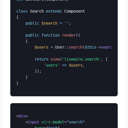
class
Search
extends
Component
{
public
$search
=
''
;
public
function
render
(
)
{
$users
=
User
::
search
(
$this
->
search
)
->
ge
return
view
(
'livewire.search'
,
[
'users'
=>
$users
,
]
)
;
}
}
<
div
>
<
input
wire:
model
=
"
search
"
type
=
"
text
"