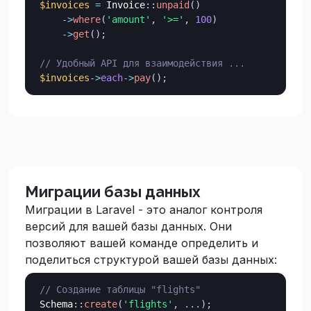
$invoices
=
Invoice
::
unpaid
(
)
->
where
(
'amount'
,
'>='
,
100
)
->
get
(
)
;
// Удобный API для взаимодействия ...
$invoices
->
each
->
pay
(
)
;
Миграции базы данных
Миграции в Laravel - это аналог контроля
версий для вашей базы данных. Они
позволяют вашей команде определить и
поделиться структурой вашей базы данных:
// Создание таблицы "flights"
Schema
::
create
(
'flights'
,
...
)
;