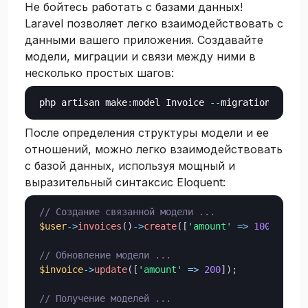
Не бойтесь работать с базами данных!
Laravel позволяет легко взаимодействовать с
данными вашего приложения. Создавайте
модели, миграции и связи между ними в
несколько простых шагов:
php artisan make
:
model Invoice 
--
migration
После определения структуры модели и ее
отношений, можно легко взаимодействовать
с базой данных, используя мощный и
выразительный синтаксис Eloquent:
// Создание связанной модели ...
$user
->
invoices
(
)
->
create
(
[
'amount'
=>
100
]
)
;
// Обновление модели ...
$invoice
->
update
(
[
'amount'
=>
200
]
)
;
// Получение моделей ...