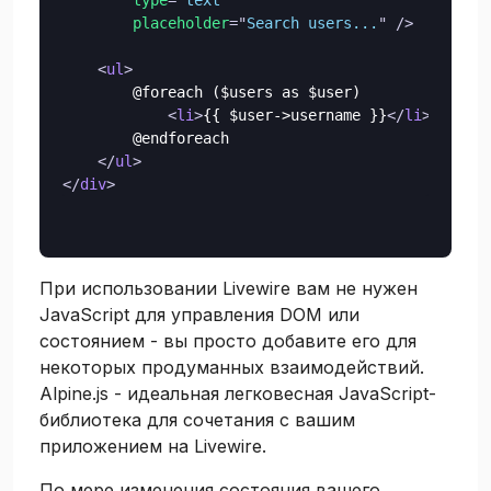
placeholder
=
"
Search users...
"
/>
<
ul
>
        @foreach ($users as $user)

<
li
>
{{ $user->username }}
</
li
>
        @endforeach

</
ul
>
</
div
>
При использовании Livewire вам не нужен
JavaScript для управления DOM или
состоянием - вы просто добавите его для
некоторых продуманных взаимодействий.
Alpine.js - идеальная легковесная JavaScript-
библиотека для сочетания с вашим
приложением на Livewire.
По мере изменения состояния вашего