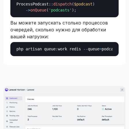
ProcessPodcast
::
dispatch
(
$podcast
)
->
onQueue
(
'podcasts'
)
;
Вы можете запускать столько процессов
очередей, сколько нужно для обработки
вашей нагрузки:
php artisan queue
:
work redis 
--
queue
=
podcasts