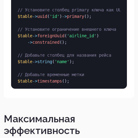
// Установите столбец primary ключа как UUID
$table
->
uuid
(
'id'
)
->
primary
(
)
;
// Установите ограничение внешнего ключа
$table
->
foreignUuid
(
'airline_id'
)
->
constrained
(
)
;
// Добавьте столбец для названия рейса
$table
->
string
(
'name'
)
;
// Добавьте временные метки
$table
->
timestamps
(
)
;
Максимальная
эффективность