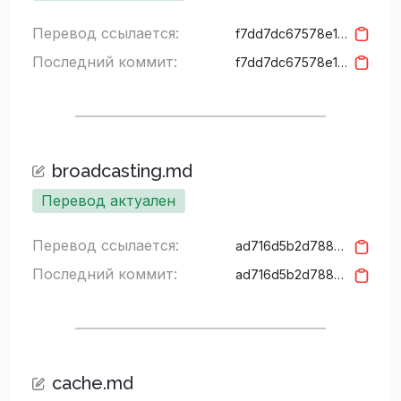
Перевод ссылается:
f7dd7dc67578e174751fed2ecbb8838e2b05c2b7
Последний коммит:
f7dd7dc67578e174751fed2ecbb8838e2b05c2b7
broadcasting.md
Перевод актуален
Перевод ссылается:
ad716d5b2d788abd2e45f76cf0e6962b7ecbe591
Последний коммит:
ad716d5b2d788abd2e45f76cf0e6962b7ecbe591
cache.md