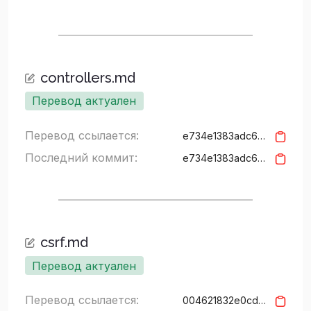
controllers.md
Перевод актуален
Перевод ссылается:
e734e1383adc684b2fca86014915b96b9c16c3d3
Последний коммит:
e734e1383adc684b2fca86014915b96b9c16c3d3
csrf.md
Перевод актуален
Перевод ссылается:
004621832e0cdac25323b01fab168de55c94d95c