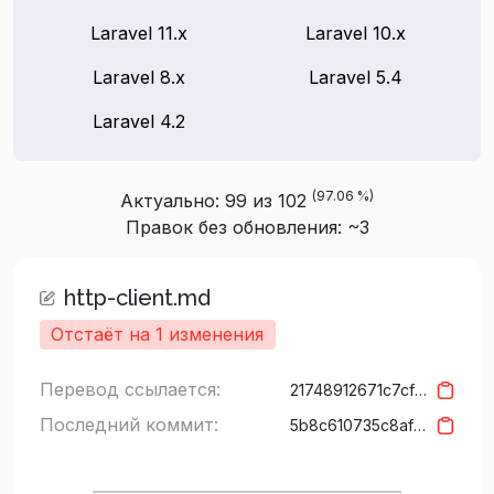
Laravel 11.x
Laravel 10.x
Laravel 8.x
Laravel 5.4
Laravel 4.2
(97.06 %)
Актуально: 99 из 102
Правок без обновления: ~3
http-client.md
Отстаёт на 1 изменения
Перевод ссылается:
21748912671c7cf141bdab3b285891bbb5f7d980
Последний коммит:
5b8c610735c8af96a3bda4e37a820b27dc40aee9