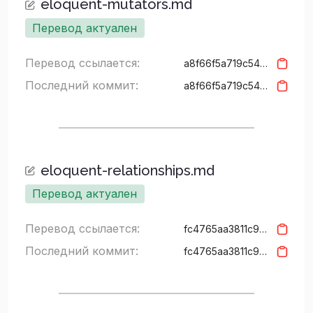
eloquent-mutators.md
Перевод актуален
Перевод ссылается:
a8f66f5a719c54ab3444a7f321f2b52285d4eab1
Последний коммит:
a8f66f5a719c54ab3444a7f321f2b52285d4eab1
eloquent-relationships.md
Перевод актуален
Перевод ссылается:
fc4765aa3811c9d9b4f99a4e628a9ffe8ddccddd
Последний коммит:
fc4765aa3811c9d9b4f99a4e628a9ffe8ddccddd