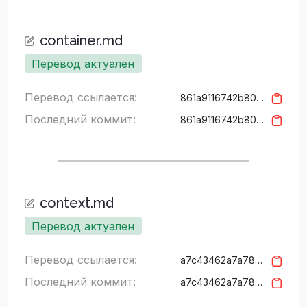
container.md
Перевод актуален
Перевод ссылается:
861a9116742b8054dc74aa25a7fa167c4e287d96
Последний коммит:
861a9116742b8054dc74aa25a7fa167c4e287d96
context.md
Перевод актуален
Перевод ссылается:
a7c43462a7a78c5c6d5d22a4953d7e7b3e1e90b7
Последний коммит:
a7c43462a7a78c5c6d5d22a4953d7e7b3e1e90b7