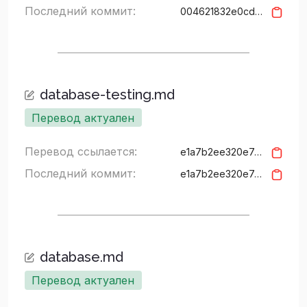
Последний коммит:
004621832e0cdac25323b01fab168de55c94d95c
database-testing.md
Перевод актуален
Перевод ссылается:
e1a7b2ee320e7c3b54847080311ea4fba7d40fd0
Последний коммит:
e1a7b2ee320e7c3b54847080311ea4fba7d40fd0
database.md
Перевод актуален