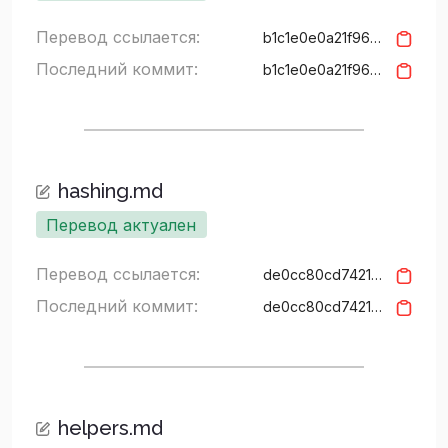
Перевод ссылается:
b1c1e0e0a21f96cbd473274ae08e46e066af5c95
Последний коммит:
b1c1e0e0a21f96cbd473274ae08e46e066af5c95
hashing.md
Перевод актуален
Перевод ссылается:
de0cc80cd74216e1c7a5ac5d5681165357f865a6
Последний коммит:
de0cc80cd74216e1c7a5ac5d5681165357f865a6
helpers.md