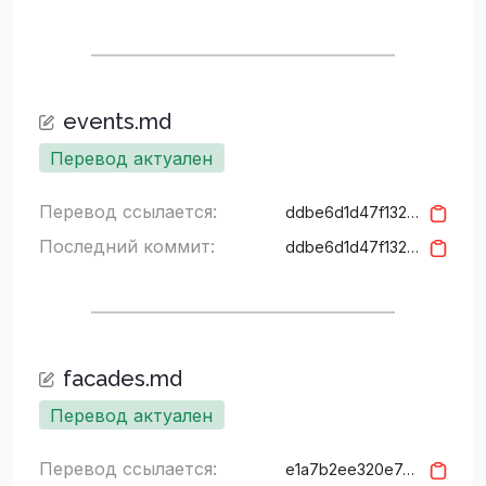
events.md
Перевод актуален
Перевод ссылается:
ddbe6d1d47f132f1956c983686d894fae4abb00c
Последний коммит:
ddbe6d1d47f132f1956c983686d894fae4abb00c
facades.md
Перевод актуален
Перевод ссылается:
e1a7b2ee320e7c3b54847080311ea4fba7d40fd0