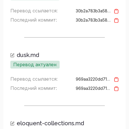
Перевод ссылается:
30b2a783b3a586b14af4a3932158c2e6a93f3632
Последний коммит:
30b2a783b3a586b14af4a3932158c2e6a93f3632
dusk.md
Перевод актуален
Перевод ссылается:
969aa3220dd71ec00ee5bf2b59a00be9288c7f5b
Последний коммит:
969aa3220dd71ec00ee5bf2b59a00be9288c7f5b
eloquent-collections.md