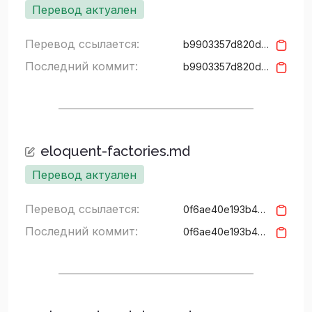
Перевод актуален
Перевод ссылается:
b9903357d820d58a7b08a228857106f9e9e8bc4e
Последний коммит:
b9903357d820d58a7b08a228857106f9e9e8bc4e
eloquent-factories.md
Перевод актуален
Перевод ссылается:
0f6ae40e193b40e833701650b7cf7102f9dcb0bb
Последний коммит:
0f6ae40e193b40e833701650b7cf7102f9dcb0bb