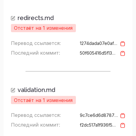
redirects.md
Отстаёт на 1 изменения
Перевод ссылается:
1274dada07e0afb8bd2f0bdf636280e2120a9eca
Последний коммит:
50f605416d5f13d54ec3db6f22c3d404dfaedff0
validation.md
Отстаёт на 1 изменения
Перевод ссылается:
9c7ce6d6d8787325ce4b24ce7788e231f800caa2
Последний коммит:
f2dc517a1f936f5a5655576ea20942b48feb913b