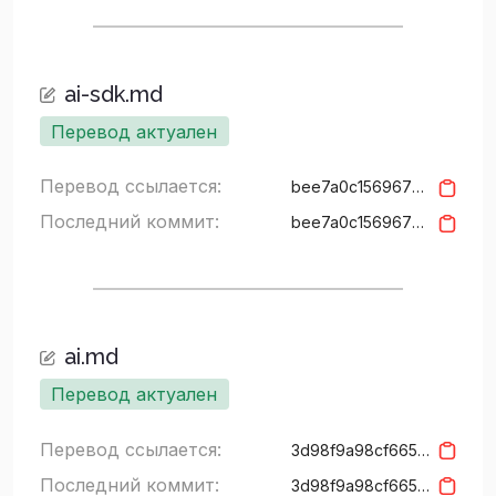
ai-sdk.md
Перевод актуален
Перевод ссылается:
bee7a0c1569677e5a96c03d1bc5c94ee06bd4070
Последний коммит:
bee7a0c1569677e5a96c03d1bc5c94ee06bd4070
ai.md
Перевод актуален
Перевод ссылается:
3d98f9a98cf665674a36b2731b03281b95535711
Последний коммит:
3d98f9a98cf665674a36b2731b03281b95535711