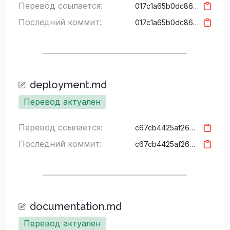
Перевод ссылается:
017c1a65b0dc86546f7965a1bf2bd53f411823ec
Последний коммит:
017c1a65b0dc86546f7965a1bf2bd53f411823ec
deployment.md
Перевод актуален
Перевод ссылается:
c67cb4425af264f331c194e7c6abc69f9c048c9a
Последний коммит:
c67cb4425af264f331c194e7c6abc69f9c048c9a
documentation.md
Перевод актуален