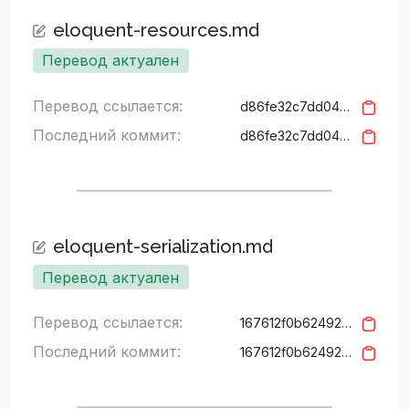
eloquent-resources.md
Перевод актуален
Перевод ссылается:
d86fe32c7dd04bf0436cea31e95500360d97153f
Последний коммит:
d86fe32c7dd04bf0436cea31e95500360d97153f
eloquent-serialization.md
Перевод актуален
Перевод ссылается:
167612f0b62492a6a6b1b009870e2253c95b871d
Последний коммит:
167612f0b62492a6a6b1b009870e2253c95b871d