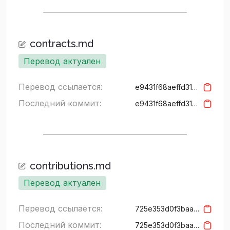
contracts.md
Перевод актуален
Перевод ссылается:
e9431f68aeffd314e44666fc794820e3fe6a8b87
Последний коммит:
e9431f68aeffd314e44666fc794820e3fe6a8b87
contributions.md
Перевод актуален
Перевод ссылается:
725e353d0f3baab19297eeb429c450f6e4ed7cf2
Последний коммит:
725e353d0f3baab19297eeb429c450f6e4ed7cf2