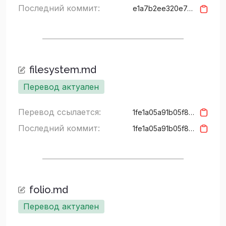
Последний коммит:
e1a7b2ee320e7c3b54847080311ea4fba7d40fd0
filesystem.md
Перевод актуален
Перевод ссылается:
1fe1a05a91b05f8b909ccd41c6923d1ed79ff30f
Последний коммит:
1fe1a05a91b05f8b909ccd41c6923d1ed79ff30f
folio.md
Перевод актуален