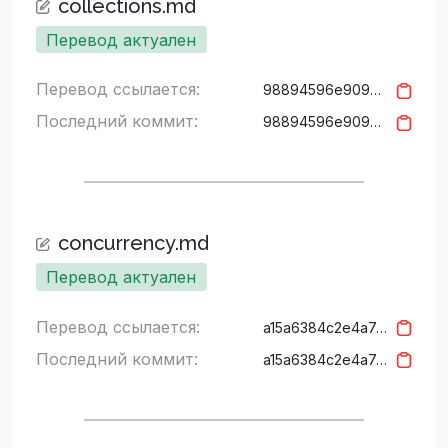
collections.md
Перевод актуален
Перевод ссылается:
98894596e909b8475e6d27221229c23769b46277
Последний коммит:
98894596e909b8475e6d27221229c23769b46277
concurrency.md
Перевод актуален
Перевод ссылается:
a15a6384c2e4a74f448bca9ef9cece49bc168547
Последний коммит:
a15a6384c2e4a74f448bca9ef9cece49bc168547