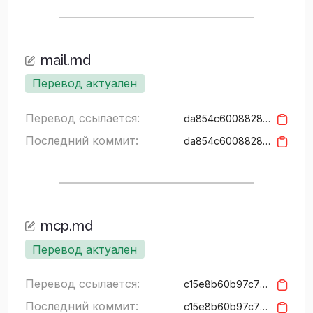
mail.md
Перевод актуален
Перевод ссылается:
da854c600882815be7adc27bb3cbc5f878039791
Последний коммит:
da854c600882815be7adc27bb3cbc5f878039791
mcp.md
Перевод актуален
Перевод ссылается:
c15e8b60b97c7217b53a426e229f7da4bca8f070
Последний коммит:
c15e8b60b97c7217b53a426e229f7da4bca8f070