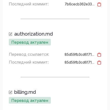
Последний коммит:
7b6cecb362e331aed101d579c1b9add5e7434077
authorization.md
Перевод актуален
Перевод ссылается:
85d59fb3cd6171c14ab6ba7cbfa536f77fb6c9f2
Последний коммит:
85d59fb3cd6171c14ab6ba7cbfa536f77fb6c9f2
billing.md
Перевод актуален