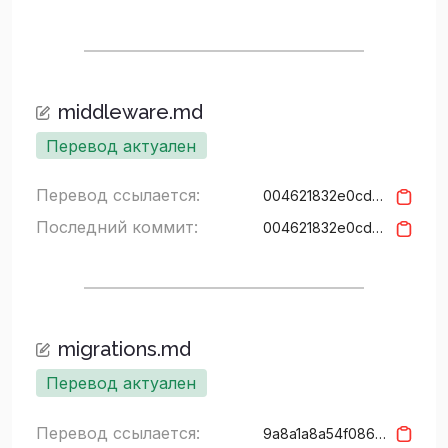
middleware.md
Перевод актуален
Перевод ссылается:
004621832e0cdac25323b01fab168de55c94d95c
Последний коммит:
004621832e0cdac25323b01fab168de55c94d95c
migrations.md
Перевод актуален
Перевод ссылается:
9a8a1a8a54f08601da59a048dcde3db9f6f11baa