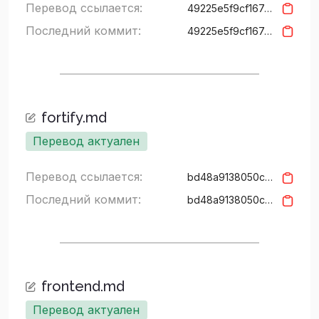
Перевод ссылается:
49225e5f9cf167a9ebc5699988fbba36aa47103d
Последний коммит:
49225e5f9cf167a9ebc5699988fbba36aa47103d
fortify.md
Перевод актуален
Перевод ссылается:
bd48a9138050cb68fba57142853c59192cba5c70
Последний коммит:
bd48a9138050cb68fba57142853c59192cba5c70
frontend.md
Перевод актуален