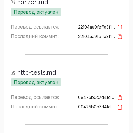
horizon.md
Перевод актуален
Перевод ссылается:
22104aa9feffa3f1bd4292d30c17b3e121982c9d
Последний коммит:
22104aa9feffa3f1bd4292d30c17b3e121982c9d
http-tests.md
Перевод актуален
Перевод ссылается:
09475b0c7d41d69841e8bbb2817f05a197d49bae
Последний коммит:
09475b0c7d41d69841e8bbb2817f05a197d49bae