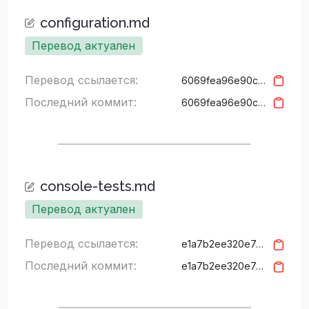
configuration.md
Перевод актуален
Перевод ссылается:
6069fea96e90c34bd3c2d1beaec5eb9757d4389a
Последний коммит:
6069fea96e90c34bd3c2d1beaec5eb9757d4389a
console-tests.md
Перевод актуален
Перевод ссылается:
e1a7b2ee320e7c3b54847080311ea4fba7d40fd0
Последний коммит:
e1a7b2ee320e7c3b54847080311ea4fba7d40fd0