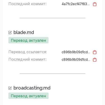
Последний коммит:
4a7fc2ecf47f830f2bc17a3c6266d0912ca586c4
blade.md
Перевод актуален
Перевод ссылается:
c896b9b09d1cd96e5c93afcc967ed7b636250074
Последний коммит:
c896b9b09d1cd96e5c93afcc967ed7b636250074
broadcasting.md
Перевод актуален