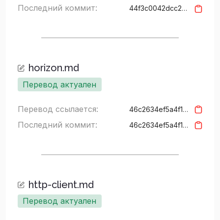
Последний коммит:
44f3c0042dcc293df7edeb0842c89aa8d465f2ad
horizon.md
Перевод актуален
Перевод ссылается:
46c2634ef5a4f15427c94a3157b626cf5bd3937f
Последний коммит:
46c2634ef5a4f15427c94a3157b626cf5bd3937f
http-client.md
Перевод актуален