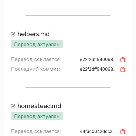
helpers.md
Перевод актуален
Перевод ссылается:
e22f2dff94009831d3a078e97143b9c3ed31dc72
Последний коммит:
e22f2dff94009831d3a078e97143b9c3ed31dc72
homestead.md
Перевод актуален
Перевод ссылается:
44f3c0042dcc293df7edeb0842c89aa8d465f2ad