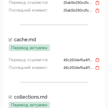
Перевод ссылается:
25ab5b290cd1cdd5b068a91c9091d57fa46339dc
Последний коммит:
25ab5b290cd1cdd5b068a91c9091d57fa46339dc
cache.md
Перевод актуален
Перевод ссылается:
46c2634ef5a4f15427c94a3157b626cf5bd3937f
Последний коммит:
46c2634ef5a4f15427c94a3157b626cf5bd3937f
collections.md
Перевод актуален