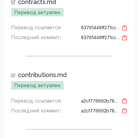
contracts.md
Перевод актуален
Перевод ссылается:
83761449ff271ccda95e4ea87eca0f5a772f59df
Последний коммит:
83761449ff271ccda95e4ea87eca0f5a772f59df
contributions.md
Перевод актуален
Перевод ссылается:
a2cf776692b78089c6e06464fd2bcfad31604f85
Последний коммит:
a2cf776692b78089c6e06464fd2bcfad31604f85