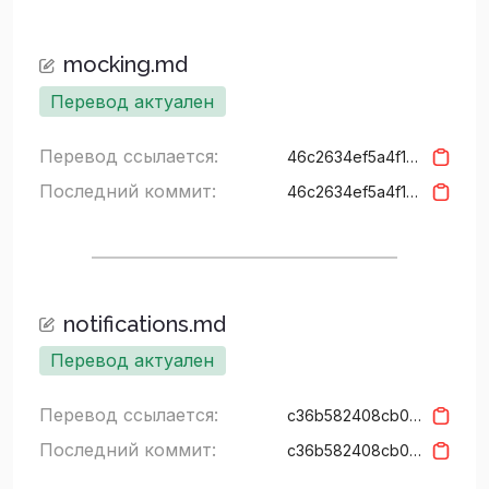
mocking.md
Перевод актуален
Перевод ссылается:
46c2634ef5a4f15427c94a3157b626cf5bd3937f
Последний коммит:
46c2634ef5a4f15427c94a3157b626cf5bd3937f
notifications.md
Перевод актуален
Перевод ссылается:
c36b582408cb0eddf291238ce5fb1bee21979402
Последний коммит:
c36b582408cb0eddf291238ce5fb1bee21979402