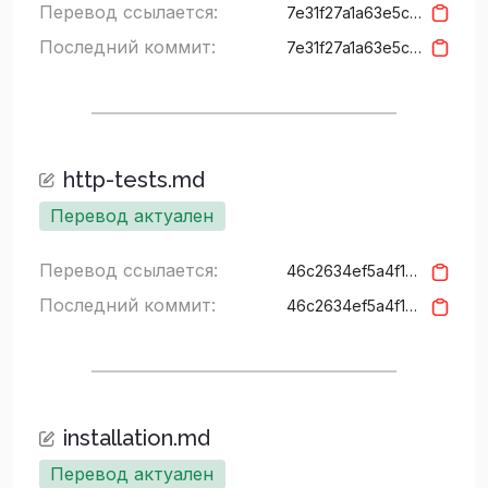
Перевод ссылается:
7e31f27a1a63e5c1648ede4e37fed37a06c7de75
Последний коммит:
7e31f27a1a63e5c1648ede4e37fed37a06c7de75
http-tests.md
Перевод актуален
Перевод ссылается:
46c2634ef5a4f15427c94a3157b626cf5bd3937f
Последний коммит:
46c2634ef5a4f15427c94a3157b626cf5bd3937f
installation.md
Перевод актуален