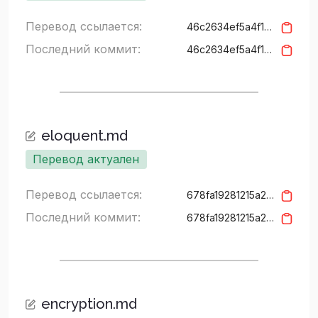
Перевод ссылается:
46c2634ef5a4f15427c94a3157b626cf5bd3937f
Последний коммит:
46c2634ef5a4f15427c94a3157b626cf5bd3937f
eloquent.md
Перевод актуален
Перевод ссылается:
678fa19281215a24e7692a68cc3779ea2a0419bc
Последний коммит:
678fa19281215a24e7692a68cc3779ea2a0419bc
encryption.md