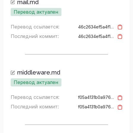
mail.md
Перевод актуален
Перевод ссылается:
46c2634ef5a4f15427c94a3157b626cf5bd3937f
Последний коммит:
46c2634ef5a4f15427c94a3157b626cf5bd3937f
middleware.md
Перевод актуален
Перевод ссылается:
f05a4131b0a97679ae4feffe113617f2c6b9f1b2
Последний коммит:
f05a4131b0a97679ae4feffe113617f2c6b9f1b2