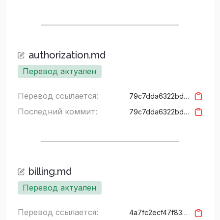
authorization.md
Перевод актуален
Перевод ссылается:
79c7dda6322bd8319042831e5d185379980123fa
Последний коммит:
79c7dda6322bd8319042831e5d185379980123fa
billing.md
Перевод актуален
Перевод ссылается:
4a7fc2ecf47f830f2bc17a3c6266d0912ca586c4