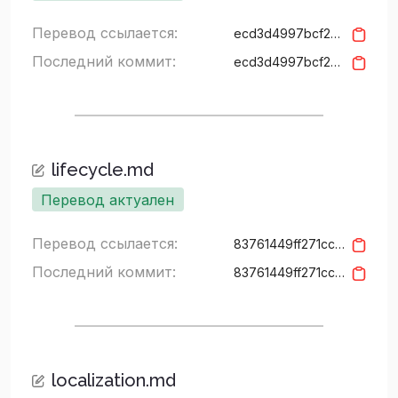
Перевод ссылается:
ecd3d4997bcf2668a8b3d6aefb80fe768c4e7c8e
Последний коммит:
ecd3d4997bcf2668a8b3d6aefb80fe768c4e7c8e
lifecycle.md
Перевод актуален
Перевод ссылается:
83761449ff271ccda95e4ea87eca0f5a772f59df
Последний коммит:
83761449ff271ccda95e4ea87eca0f5a772f59df
localization.md