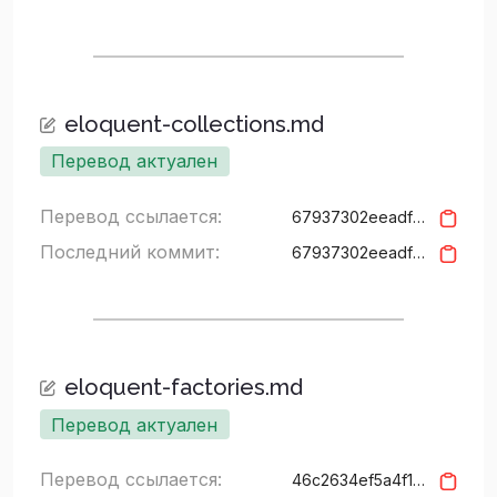
eloquent-collections.md
Перевод актуален
Перевод ссылается:
67937302eeadf6d1c8a37126933bb51d3681a81f
Последний коммит:
67937302eeadf6d1c8a37126933bb51d3681a81f
eloquent-factories.md
Перевод актуален
Перевод ссылается:
46c2634ef5a4f15427c94a3157b626cf5bd3937f