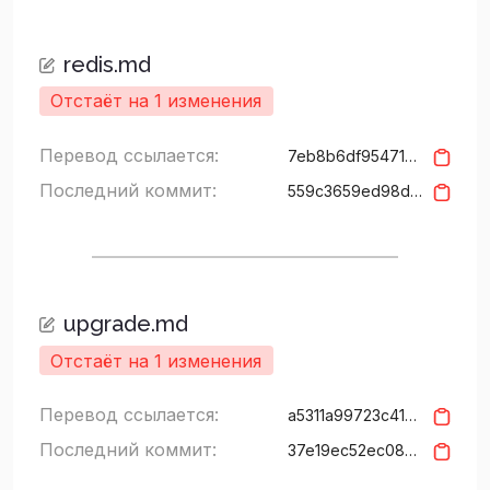
redis.md
Отстаёт на 1 изменения
Перевод ссылается:
7eb8b6df95471a64238cb535df75deaaba8e0334
Последний коммит:
559c3659ed98d529974d24326f0fb3db66235215
upgrade.md
Отстаёт на 1 изменения
Перевод ссылается:
a5311a99723c410153f2c8c1b8a3eb2644165a12
Последний коммит:
37e19ec52ec0894e9380fb57f3c5d0dd1f85872a