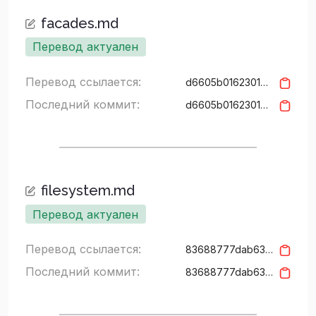
facades.md
Перевод актуален
Перевод ссылается:
d6605b0162301072ea404cac9eff166d068455dc
Последний коммит:
d6605b0162301072ea404cac9eff166d068455dc
filesystem.md
Перевод актуален
Перевод ссылается:
83688777dab6342690ae0c91cb9cb91c7514d355
Последний коммит:
83688777dab6342690ae0c91cb9cb91c7514d355