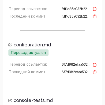
Перевод ссылается:
fdf1d85a032b220060cc246bd3ed643259197903
Последний коммит:
fdf1d85a032b220060cc246bd3ed643259197903
configuration.md
Перевод актуален
Перевод ссылается:
6f7d982efaa532a3b9d24181b66a7020f63aa8af
Последний коммит:
6f7d982efaa532a3b9d24181b66a7020f63aa8af
console-tests.md