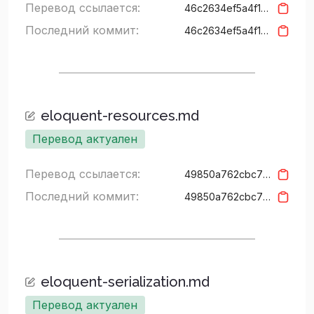
Перевод ссылается:
46c2634ef5a4f15427c94a3157b626cf5bd3937f
Последний коммит:
46c2634ef5a4f15427c94a3157b626cf5bd3937f
eloquent-resources.md
Перевод актуален
Перевод ссылается:
49850a762cbc73d08e51c26d736f2f5b7e11625d
Последний коммит:
49850a762cbc73d08e51c26d736f2f5b7e11625d
eloquent-serialization.md
Перевод актуален