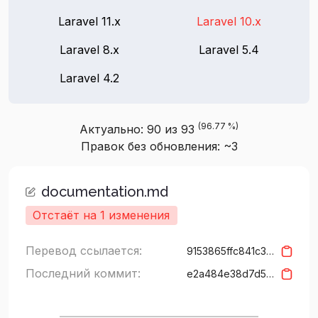
Laravel 11.x
Laravel 10.x
Laravel 8.x
Laravel 5.4
Laravel 4.2
(96.77 %)
Актуально: 90 из 93
Правок без обновления: ~3
documentation.md
Отстаёт на 1 изменения
Перевод ссылается:
9153865ffc841c33b8f1a3225e43ad7d0424a9d7
Последний коммит:
e2a484e38d7d54a48ee68305408563663987ea58