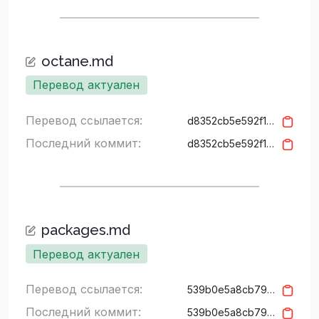
octane.md
Перевод актуален
Перевод ссылается:
d8352cb5e592f101ee1357acf5277ad8169bb960
Последний коммит:
d8352cb5e592f101ee1357acf5277ad8169bb960
packages.md
Перевод актуален
Перевод ссылается:
539b0e5a8cb793ca64c6035dfec3054346368a4c
Последний коммит:
539b0e5a8cb793ca64c6035dfec3054346368a4c