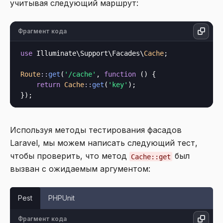
учитывая следующий маршрут:
Фрагмент кода
use
 Illuminate\Support\Facades\
Cache
;

Route
::
get
(
'/cache'
, 
function
 () {

return
Cache
::
get
(
'key'
);

Используя методы тестирования фасадов
Laravel, мы можем написать следующий тест,
чтобы проверить, что метод
был
Cache::get
вызван с ожидаемым аргументом:
Pest
PHPUnit
Фрагмент кода