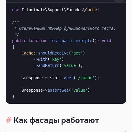
use
 Illuminate\Support\Facades\
Cache
;

/**

 * Отвлеченный пример функционального теста.

 */
public
function
test_basic_example
(): 
void
{

Cache
::
shouldReceive
(
'get'
)

->
with
(
'key'
)

->
andReturn
(
'value'
);

    $response 
=
$this
->
get
(
'/cache'
);

    $response
->
assertSee
(
'value'
);

Как фасады работают