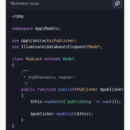
Фрагмент кода
<?php
namespace
 App\Models;

use
 App\Contracts\
Publisher
use
 Illuminate\Database\Eloquent\
Model
;

class
Podcast
extends
Model
{

/**

     * Опубликовать подкаст.

     */
public
function
publish
(
Publisher
 $publisher
):
    {

$this
->
update
([
'publishing'
=>
now
()]);

        $publisher
->
publish
(
$this
);

    }
