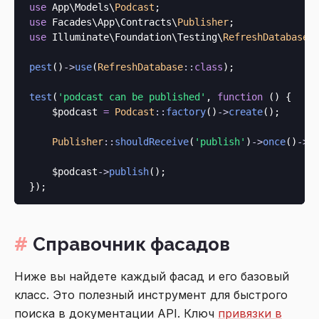
use
 App\Models\
Podcast
use
 Facades\App\Contracts\
Publisher
use
 Illuminate\Foundation\Testing\
RefreshDatabase
;

pest
()
->
use
(
RefreshDatabase
::
class
);

test
(
'podcast can be published'
, 
function
 () {

    $podcast 
=
Podcast
::
factory
()
->
create
();

Publisher
::
shouldReceive
(
'publish'
)
->
once
()
->
w
    $podcast
->
publish
();

Справочник фасадов
Ниже вы найдете каждый фасад и его базовый
класс. Это полезный инструмент для быстрого
поиска в документации API. Ключ
привязки в