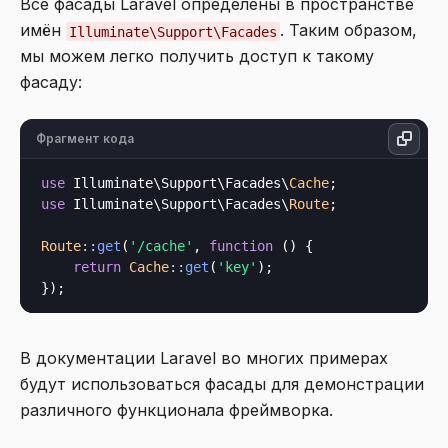
Все фасады Laravel определены в пространстве
имён
. Таким образом,
Illuminate\Support\Facades
мы можем легко получить доступ к такому
фасаду:
Фрагмент кода
use
 Illuminate\Support\Facades\
Cache
use
 Illuminate\Support\Facades\
Route
;

Route
::
get
(
'/cache'
, 
function
 () {

return
Cache
::
get
(
'key'
);

В документации Laravel во многих примерах
будут использоваться фасады для демонстрации
различного функционала фреймворка.