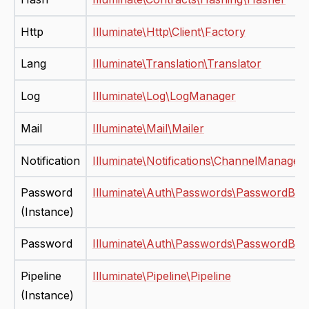
Http
Illuminate\Http\Client\Factory
Lang
Illuminate\Translation\Translator
Log
Illuminate\Log\LogManager
Mail
Illuminate\Mail\Mailer
Notification
Illuminate\Notifications\ChannelManager
Password
Illuminate\Auth\Passwords\PasswordBro
(Instance)
Password
Illuminate\Auth\Passwords\PasswordBr
Pipeline
Illuminate\Pipeline\Pipeline
(Instance)