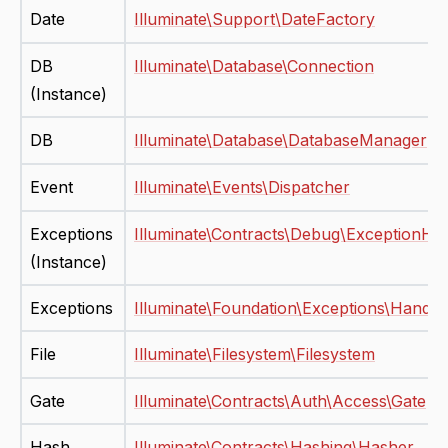
Date
Illuminate\Support\DateFactory
DB
Illuminate\Database\Connection
(Instance)
DB
Illuminate\Database\DatabaseManager
Event
Illuminate\Events\Dispatcher
Exceptions
Illuminate\Contracts\Debug\ExceptionHa
(Instance)
Exceptions
Illuminate\Foundation\Exceptions\Handle
File
Illuminate\Filesystem\Filesystem
Gate
Illuminate\Contracts\Auth\Access\Gate
Hash
Illuminate\Contracts\Hashing\Hasher