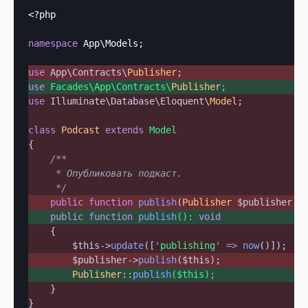
<?php
namespace
 App\Models;

use
 App\Contracts\
Publisher
;  
use
 Facades\App\Contracts\
Publisher
;  
use
 Illuminate\Database\Eloquent\
Model
;

class
Podcast
extends
Model
{

/**

     * Опубликовать подкаст.

     */
public
function
publish
(
Publisher
 $publisher
):
public
function
publish
(): 
void
    {

$this
->
update
([
'publishing'
=>
now
        $publisher
->
publish
(
$this
);  
Publisher
::
publish
(
$this
);  
    }
