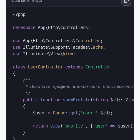
Фрагмент кода
<?php
namespace
 App\Http\Controllers;

use
 App\Http\Controllers\
Controller
use
 Illuminate\Support\Facades\
Cache
use
 Illuminate\View\
View
;

class
UserController
extends
Controller
{

/**

     * Показать профиль конкретного пользователя.

     */
public
function
showProfile
(
string
 $id
): 
View
    {

        $user 
=
Cache
::
get
(
'user:'
.
$id);

return
view
(
'profile'
, [
'user'
=>
 $user]);

    }
