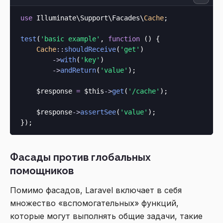
use
 Illuminate\Support\Facades\
Cache
;

test
(
'basic example'
, 
function
 () {

Cache
::
shouldReceive
(
'get'
)

->
with
(
'key'
)

->
andReturn
(
'value'
);

    $response 
=
$this
->
get
(
'/cache'
);

    $response
->
assertSee
(
'value'
);

Фасады против глобальных
помощников
Помимо фасадов, Laravel включает в себя
множество «вспомогательных» функций,
которые могут выполнять общие задачи, такие