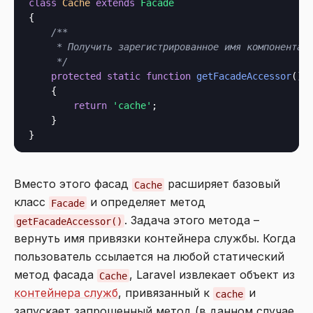
class
Cache
extends
Facade
{

/**

     * Получить зарегистрированное имя компонента.

     */
protected
static
function
getFacadeAccessor
():
    {

return
'cache'
;

    }

Вместо этого фасад
расширяет базовый
Cache
класс
и определяет метод
Facade
. Задача этого метода –
getFacadeAccessor()
вернуть имя привязки контейнера службы. Когда
пользователь ссылается на любой статический
метод фасада
, Laravel извлекает объект из
Cache
контейнера служб
, привязанный к
и
cache
запускает запрошенный метод (в данном случае