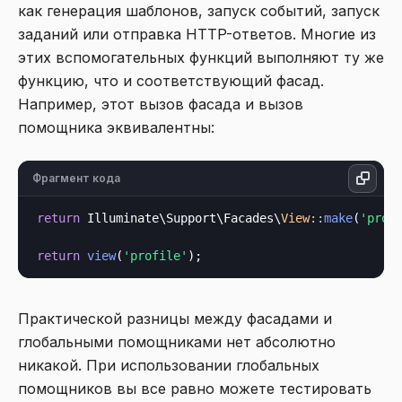
как генерация шаблонов, запуск событий, запуск
заданий или отправка HTTP-ответов. Многие из
этих вспомогательных функций выполняют ту же
функцию, что и соответствующий фасад.
Например, этот вызов фасада и вызов
помощника эквивалентны:
Фрагмент кода
return
 Illuminate\Support\Facades\
View
::
make
(
'prof
return
view
(
'profile'
Практической разницы между фасадами и
глобальными помощниками нет абсолютно
никакой. При использовании глобальных
помощников вы все равно можете тестировать