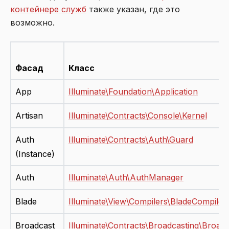
контейнере служб
также указан, где это
возможно.
Фасад
Класс
App
Illuminate\Foundation\Application
Artisan
Illuminate\Contracts\Console\Kernel
Auth
Illuminate\Contracts\Auth\Guard
(Instance)
Auth
Illuminate\Auth\AuthManager
Blade
Illuminate\View\Compilers\BladeCompiler
Broadcast
Illuminate\Contracts\Broadcasting\Broad