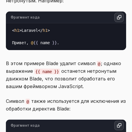
нетронутым. Например:
Фрагмент кода
<
h1
>
Laravel
</
h1
>
Привет, 
@
{{
 name 
}}
В этом примере Blade удалит символ
; однако
@
выражение
останется нетронутым
{{ name }}
движком Blade, что позволит обработать его
вашим фреймворком JavaScript.
Символ
также используется для исключения из
@
обработки директив Blade:
Фрагмент кода