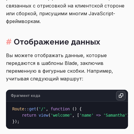
связанных с отрисовкой на клиентской стороне
или сборкой, присущими многим JavaScript-
фреймворкам.
Отображение данных
Вы можете отображать данные, которые
передаются в шаблоны Blade, заключив
переменную в фигурные скобки. Например,
учитывая следующий маршрут:
Фрагмент кода
Route
::
get
(
'/'
, 
function
 () {

return
view
(
'welcome'
, [
'name'
=>
'Samantha'
]);