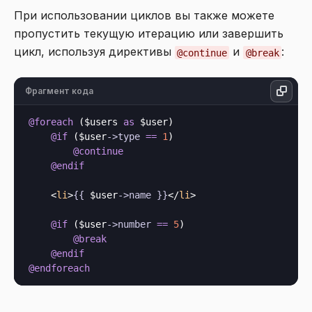
При использовании циклов вы также можете
пропустить текущую итерацию или завершить
цикл, используя директивы
и
:
@continue
@break
Фрагмент кода
@foreach
 ($users 
as
 $user)

@if
 ($user
->
type
==
1
)

@continue
@endif
<
li
>
{{
 $user
->
name
}}
</
li
>
@if
 ($user
->
number
==
5
)

@break
@endif
@endforeach