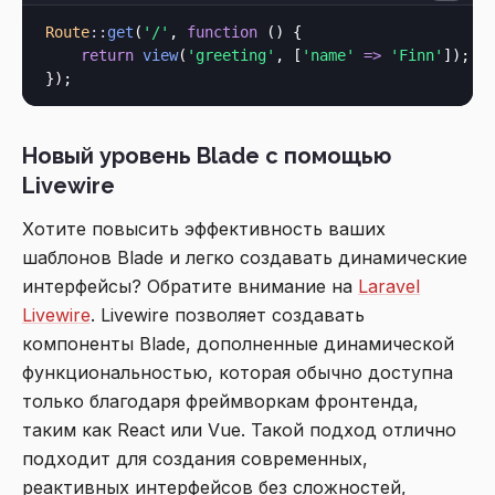
Route
::
get
(
'/'
, 
function
 () {

return
view
(
'greeting'
, [
'name'
=>
'Finn'
]);

Новый уровень Blade с помощью
Livewire
Хотите повысить эффективность ваших
шаблонов Blade и легко создавать динамические
интерфейсы? Обратите внимание на
Laravel
Livewire
. Livewire позволяет создавать
компоненты Blade, дополненные динамической
функциональностью, которая обычно доступна
только благодаря фреймворкам фронтенда,
таким как React или Vue. Такой подход отлично
подходит для создания современных,
реактивных интерфейсов без сложностей,