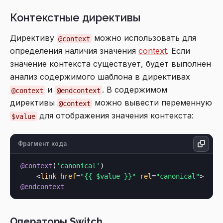
Контекстные директивы
Директиву
можно использовать для
@context
определения наличия значения
context
. Если
значение контекста существует, будет выполнен
анализ содержимого шаблона в директивах
и
. В содержимом
@context
@endcontext
директивы
можно вывести переменную
@context
для отображения значения контекста:
$value
Фрагмент кода
@context
(
'canonical'
)

<
link
href
=
"{{ $value }}"
rel
=
"canonical"
>
@endcontext
Операторы Switch