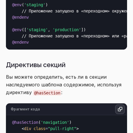
@env
(
'staging'
)

@endenv
@env
([
'staging'
, 
'production'
])

@endenv
Директивы секций
Вы можете определить, есть ли в секции
наследуемого шаблона содержимое, используя
директиву
:
@hasSection
Фрагмент кода
@hasSection
(
'navigation'
)

<
div
class
=
"pull-right"
>