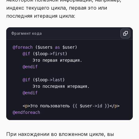
индекс текущего цикла, первая это или
последняя итерация цикла:
Фрагмент кода
@foreach
 ($users 
as
 $user)

@if
 ($loop
->
first
)

        Это первая итерация.

@endif
@if
 ($loop
->
last
)

        Это последняя итерация.

@endif
<
p
>
Это пользователь 
{{
 $user
->
id
}}
</
p
>
@endforeach
При нахождении во вложенном цикле, вы