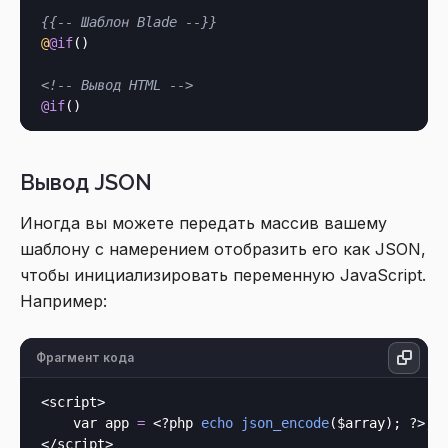
{{-- Шаблон Blade --}}
@
@if
()

<!-- Вывод HTML -->
@if
Вывод JSON
Иногда вы можете передать массив вашему
шаблону с намерением отобразить его как JSON,
чтобы инициализировать переменную JavaScript.
Например:
Фрагмент кода
<script>

    var app 
=
<?php
echo
json_encode
($array); 
?>
;
