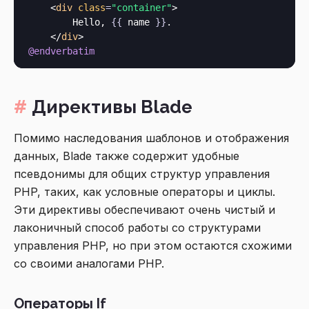
<
div
class
=
"container"
>
        Hello, 
{{
 name 
}}
.

</
div
>
@endverbatim
Директивы Blade
Помимо наследования шаблонов и отображения
данных, Blade также содержит удобные
псевдонимы для общих структур управления
PHP, таких, как условные операторы и циклы.
Эти директивы обеспечивают очень чистый и
лаконичный способ работы со структурами
управления PHP, но при этом остаются схожими
со своими аналогами PHP.
Операторы If