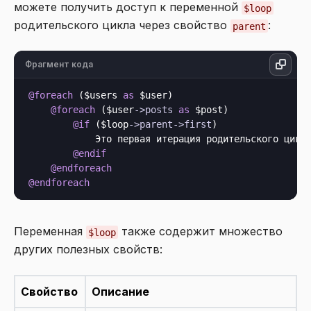
можете получить доступ к переменной
$loop
родительского цикла через свойство
:
parent
Фрагмент кода
@foreach
 ($users 
as
 $user)

@foreach
 ($user
->
posts
as
 $post)

@if
 ($loop
->
parent
->
first
)

            Это первая итерация родительского цикла
@endif
@endforeach
@endforeach
Переменная
также содержит множество
$loop
других полезных свойств:
Свойство
Описание