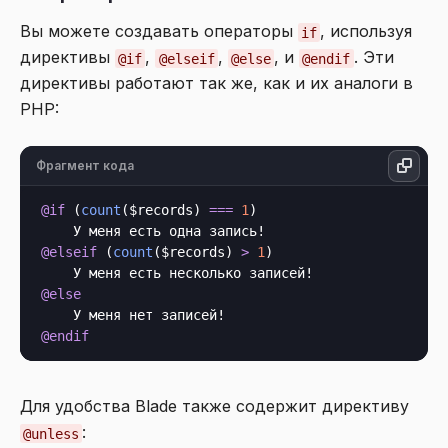
Вы можете создавать операторы
, используя
if
директивы
,
,
, и
. Эти
@if
@elseif
@else
@endif
директивы работают так же, как и их аналоги в
PHP:
Фрагмент кода
@if
 (
count
($records) 
===
1
)

@elseif
 (
count
($records) 
>
1
)

@else
@endif
Для удобства Blade также содержит директиву
:
@unless