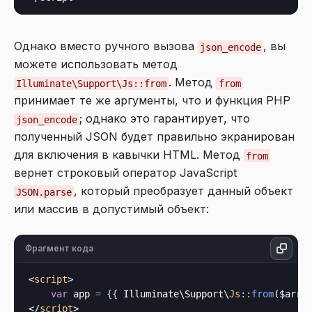
Однако вместо ручного вызова
, вы
json_encode
можете использовать метод
. Метод
Illuminate\Support\Js::from
from
принимает те же аргументы, что и функция PHP
; однако это гарантирует, что
json_encode
полученный JSON будет правильно экранирован
для включения в кавычки HTML. Метод
from
вернет строковый оператор JavaScript
, который преобразует данный объект
JSON.parse
или массив в допустимый объект:
Фрагмент кода
<
script
>
var
 app 
=
{{
 Illuminate\Support\
Js
::
from
($arra
</
script
>