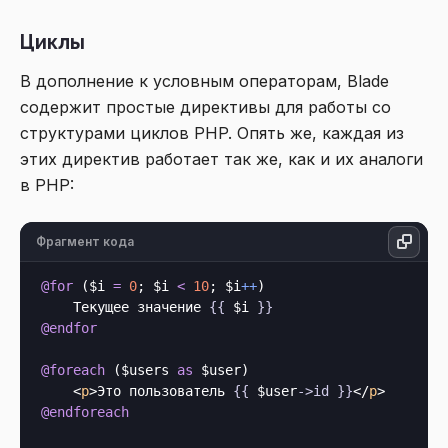
Циклы
В дополнение к условным операторам, Blade
содержит простые директивы для работы со
структурами циклов PHP. Опять же, каждая из
этих директив работает так же, как и их аналоги
в PHP:
Фрагмент кода
@for
 ($i 
=
0
; $i 
<
10
; $i
++
)

    Текущее значение 
{{
 $i 
}}
@endfor
@foreach
 ($users 
as
 $user)

<
p
>
Это пользователь 
{{
 $user
->
id
}}
</
p
>
@endforeach