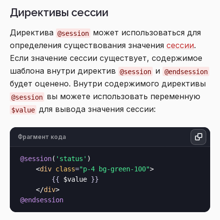
Директивы сессии
Директива
может использоваться для
@session
определения существования значения
сессии
.
Если значение сессии существует, содержимое
шаблона внутри директив
и
@session
@endsession
будет оценено. Внутри содержимого директивы
вы можете использовать переменную
@session
для вывода значения сессии:
$value
Фрагмент кода
@session
(
'status'
)

<
div
class
=
"p-4 bg-green-100"
>
{{
 $value 
}}
</
div
>
@endsession