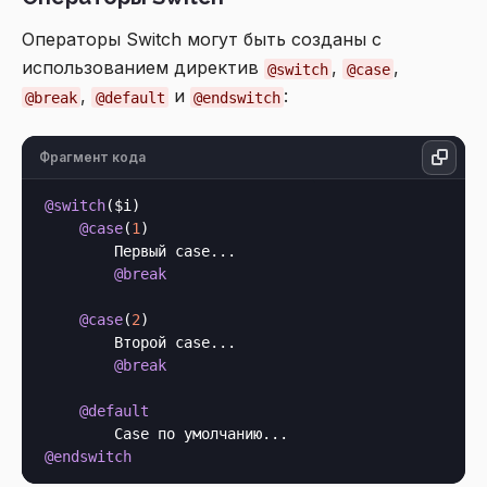
Операторы Switch могут быть созданы с
использованием директив
,
,
@switch
@case
,
и
:
@break
@default
@endswitch
Фрагмент кода
@switch
($i)

@case
(
1
)

        Первый case...

@break
@case
(
2
)

        Второй case...

@break
@default
@endswitch