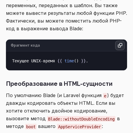
переменных, переданных в шаблон. Вы также
можете вывести результаты любой функции PHP.
Фактически, вы можете поместить любой PHP-
код в выражение вывода Blade:
Фрагмент кода
Текущее UNIX-время 
{{
time
() 
}}
Преобразование в HTML-сущности
По умолчанию Blade (и Laravel функция
) будет
e
дважды кодировать объекты HTML. Если вы
хотите отключить двойное кодирование,
вызовите метод
в
Blade::withoutDoubleEncoding
методе
вашего
:
boot
AppServiceProvider