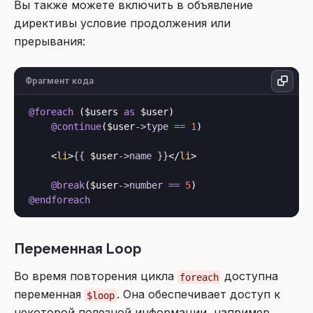
Вы также можете включить в объявление
директивы условие продолжения или
прерывания:
Фрагмент кода
@foreach
 ($users 
as
 $user)

@continue
($user
->
type
==
1
)

<
li
>
{{
 $user
->
name
}}
</
li
>
@break
($user
->
number
==
5
@endforeach
Переменная Loop
Во время повторения цикла
доступна
foreach
переменная
. Она обеспечивает доступ к
$loop
некоторой полезной информации, например,