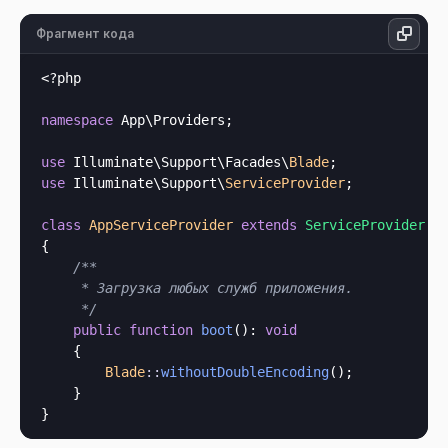
Фрагмент кода
<?php
namespace
 App\Providers;

use
 Illuminate\Support\Facades\
Blade
use
 Illuminate\Support\
ServiceProvider
;

class
AppServiceProvider
extends
ServiceProvider
{

/**

     * Загрузка любых служб приложения.

     */
public
function
boot
(): 
void
    {

Blade
::
withoutDoubleEncoding
();

    }
