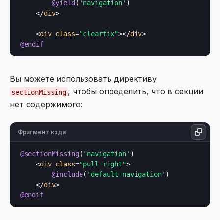
@yield
(
'navigation'
)

</
div
>
<
div
class
=
"clearfix"
>
</
div
>
@endif
Вы можете использовать директиву
, чтобы определить, что в секции
sectionMissing
нет содержимого:
Фрагмент кода
@sectionMissing
(
'navigation'
)

<
div
class
=
"pull-right"
>
@include
(
'default-navigation'
)

</
div
>
@endif