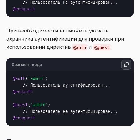
@endguest
При необходимости вы можете указать
охранника аутентификации для проверки при
использовании директив
и
:
@auth
@guest
Фрагмент кода
@auth
(
'admin'
)

@endauth
@guest
(
'admin'
)

@endguest