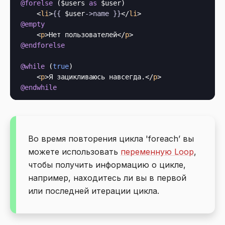
@forelse
 ($users 
as
 $user)

<
li
>
{{
 $user
->
name
}}
</
li
>
@empty
<
p
>
Нет пользователей
</
p
>
@endforelse
@while
 (
true
)

<
p
>
Я зацикливаюсь навсегда.
</
p
>
@endwhile
Во время повторения цикла 'foreach’ вы
можете использовать
переменную Loop
,
чтобы получить информацию о цикле,
например, находитесь ли вы в первой
или последней итерации цикла.