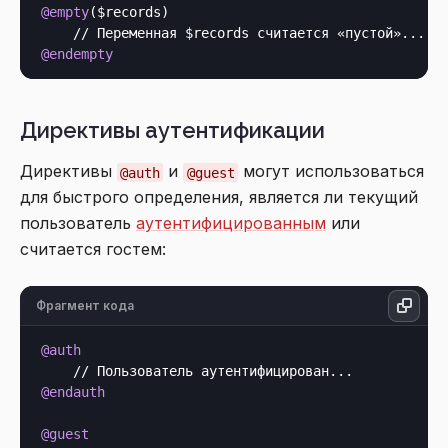
@empty
($records)

@endempty
Директивы аутентификации
Директивы
и
могут использоваться
@auth
@guest
для быстрого определения, является ли текущий
пользователь
аутентифицированным
или
считается гостем:
Фрагмент кода
@auth
@endauth
@guest