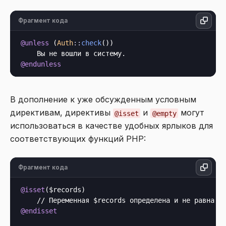
Фрагмент кода
@unless
 (
Auth
::
check
())

@endunless
В дополнение к уже обсужденным условным
директивам, директивы
и
могут
@isset
@empty
использоваться в качестве удобных ярлыков для
соответствующих функций PHP:
Фрагмент кода
@isset
($records)

@endisset