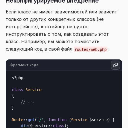
Неконфигурируемое внедрение
Если класс не имеет зависимостей или зависит
только от других конкретных классов (не
интерфейсов), контейнер не нужно
инструктировать о том, как создавать этот
класс. Например, вы можете поместить
следующий код в свой файл
:
routes/web.php
Фрагмент кода
<?php
class
Service
{

// ...
}

Route
::
get
(
'/'
, 
function
 (
Service
 $service
) {

die
($service
::
class
);
