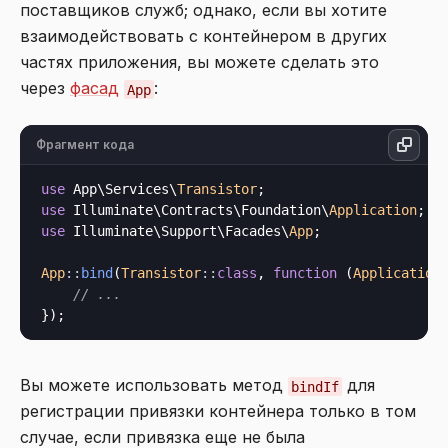
поставщиков служб; однако, если вы хотите
взаимодействовать с контейнером в других
частях приложения, вы можете сделать это
через
фасад
:
App
Фрагмент кода
use
 App\Services\
Transistor
use
 Illuminate\Contracts\Foundation\
Application
use
 Illuminate\Support\Facades\
App
;

App
::
bind
(
Transistor
::
class
, 
function
 (
Application
// ...
Вы можете использовать метод
для
bindIf
регистрации привязки контейнера только в том
случае, если привязка еще не была