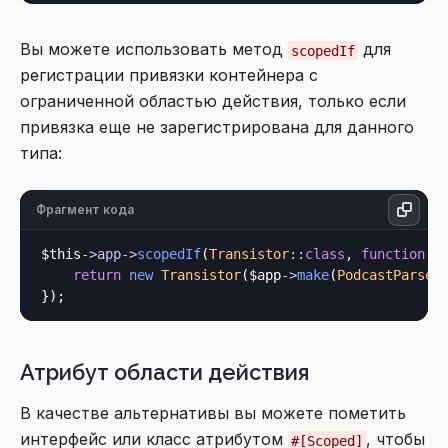
Вы можете использовать метод
для
scopedIf
регистрации привязки контейнера с
ограниченной областью действия, только если
привязка еще не зарегистрирована для данного
типа:
Фрагмент кода
$this
->
app
->
scopedIf
(
Transistor
::
class
, 
function
 (
return
new
Transistor
($app
->
make
(
PodcastParser
Атрибут области действия
В качестве альтернативы вы можете пометить
интерфейс или класс атрибутом
, чтобы
#[Scoped]