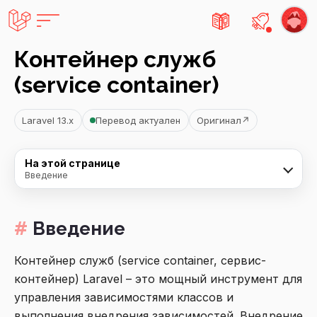
Есть не
Контейнер служб
(service container)
Laravel 13.x
Перевод актуален
Оригинал
↗
На этой странице
Введение
Введение
Контейнер служб (service container, сервис-
контейнер) Laravel – это мощный инструмент для
управления зависимостями классов и
выполнения внедрения зависимостей. Внедрение