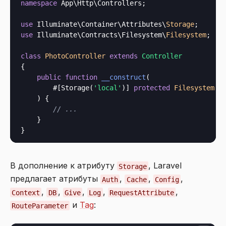
namespace
 App\Http\Controllers;

use
 Illuminate\Container\Attributes\
Storage
use
 Illuminate\Contracts\Filesystem\
Filesystem
;

class
PhotoController
extends
Controller
{

public
function
__construct
(
        #[Storage(
'local'
)] 
protected
Filesystem
 $f
) {

// ...
    }

В дополнение к атрибуту
, Laravel
Storage
предлагает атрибуты
,
,
,
Auth
Cache
Config
,
,
,
,
,
Context
DB
Give
Log
RequestAttribute
и
Tag
:
RouteParameter