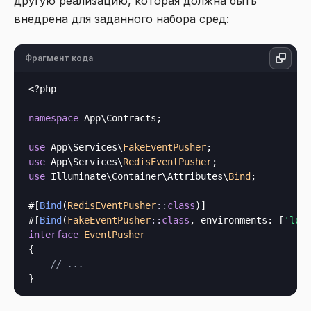
другую реализацию, которая должна быть
внедрена для заданного набора сред:
Фрагмент кода
<?php
namespace
 App\Contracts;

use
 App\Services\
FakeEventPusher
use
 App\Services\
RedisEventPusher
use
 Illuminate\Container\Attributes\
Bind
;

#[
Bind
(
RedisEventPusher
::
class
)]

#[
Bind
(
FakeEventPusher
::
class
, 
environments
: [
'loc
interface
EventPusher
{

// ...