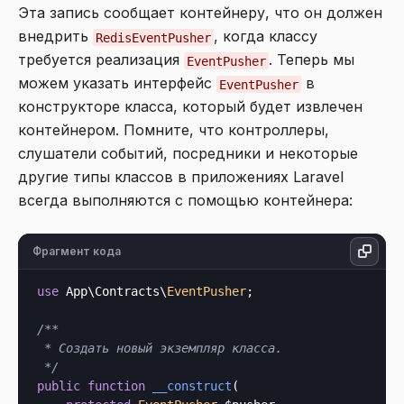
Эта запись сообщает контейнеру, что он должен
внедрить
, когда классу
RedisEventPusher
требуется реализация
. Теперь мы
EventPusher
можем указать интерфейс
в
EventPusher
конструкторе класса, который будет извлечен
контейнером. Помните, что контроллеры,
слушатели событий, посредники и некоторые
другие типы классов в приложениях Laravel
всегда выполняются с помощью контейнера:
Фрагмент кода
use
 App\Contracts\
EventPusher
;

/**

 * Создать новый экземпляр класса.

 */
public
function
__construct
(