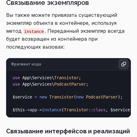
Связывание экземпляров
Вы также можете привязать существующий
экземпляр объекта в контейнере, используя
метод
. Переданный экземпляр всегда
instance
будет возвращен из контейнера при
последующих вызовах:
Фрагмент кода
use
 App\Services\
Transistor
use
 App\Services\
PodcastParser
;

$service 
=
new
Transistor
(
new
PodcastParser
);

$this
->
app
->
instance
(
Transistor
::
class
Связывание интерфейсов и реализаций