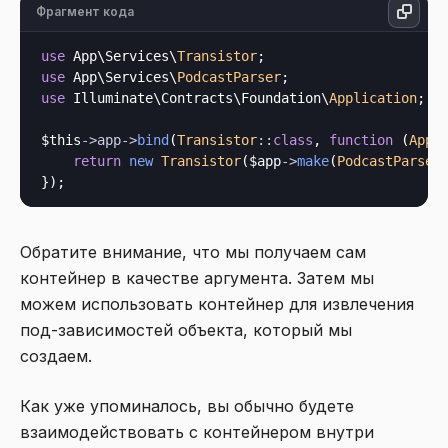
Фрагмент кода
use
 App\Services\
Transistor
use
 App\Services\
PodcastParser
use
 Illuminate\Contracts\Foundation\
Application
;

$this
->
app
->
bind
(
Transistor
::
class
, 
function
 (
Appl
return
new
Transistor
($app
->
make
(
PodcastParser
Обратите внимание, что мы получаем сам
контейнер в качестве аргумента. Затем мы
можем использовать контейнер для извлечения
под-зависимостей объекта, который мы
создаем.
Как уже упоминалось, вы обычно будете
взаимодействовать с контейнером внутри