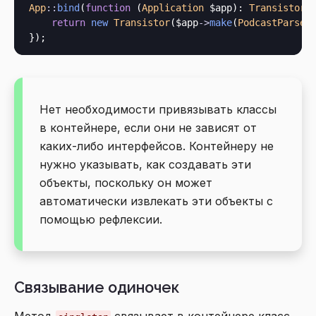
App
::
bind
(
function
 (
Application
 $app
): 
Transistor
 {
return
new
Transistor
($app
->
make
(
PodcastParser
Нет необходимости привязывать классы
в контейнере, если они не зависят от
каких-либо интерфейсов. Контейнеру не
нужно указывать, как создавать эти
объекты, поскольку он может
автоматически извлекать эти объекты с
помощью рефлексии.
Связывание одиночек