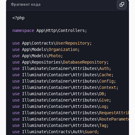
Фрагмент кода
<?php
namespace
 App\Http\Controllers;

use
 App\Contracts\
UserRepository
use
 App\Models\
Organization
use
 App\Models\
Photo
use
 App\Repositories\
DatabaseRepository
use
 Illuminate\Container\Attributes\
Auth
use
 Illuminate\Container\Attributes\
Cache
use
 Illuminate\Container\Attributes\
Config
use
 Illuminate\Container\Attributes\
Context
use
 Illuminate\Container\Attributes\
DB
use
 Illuminate\Container\Attributes\
Give
use
 Illuminate\Container\Attributes\
Log
use
 Illuminate\Container\Attributes\
RequestAttribu
use
 Illuminate\Container\Attributes\
RouteParameter
use
 Illuminate\Container\Attributes\
Tag
use
 Illuminate\Contracts\Auth\
Guard