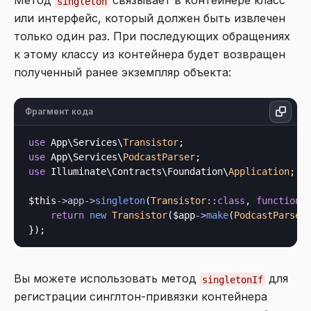
Метод
связывает в контейнере класс
singleton
или интерфейс, который должен быть извлечен
только один раз. При последующих обращениях
к этому классу из контейнера будет возвращен
полученный ранее экземпляр объекта:
Фрагмент кода
use
 App\Services\
Transistor
use
 App\Services\
PodcastParser
use
 Illuminate\Contracts\Foundation\
Application
;

$this
->
app
->
singleton
(
Transistor
::
class
, 
function
 
return
new
Transistor
($app
->
make
(
PodcastParser
Вы можете использовать метод
для
singletonIf
регистрации синглтон-привязки контейнера