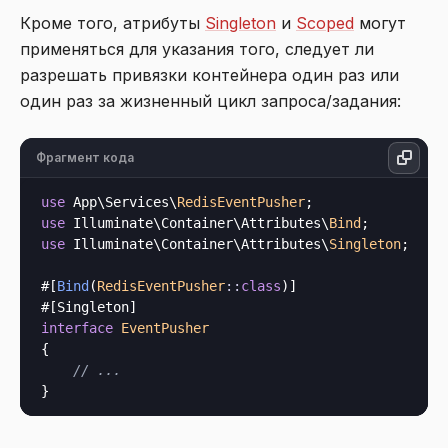
Кроме того, атрибуты
Singleton
и
Scoped
могут
применяться для указания того, следует ли
разрешать привязки контейнера один раз или
один раз за жизненный цикл запроса/задания:
Фрагмент кода
use
 App\Services\
RedisEventPusher
use
 Illuminate\Container\Attributes\
Bind
use
 Illuminate\Container\Attributes\
Singleton
;

#[
Bind
(
RedisEventPusher
::
class
)]

interface
EventPusher
{

// ...