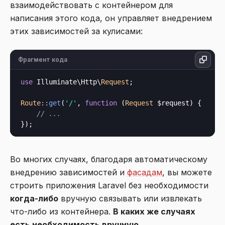
взаимодействовать с контейнером для
написания этого кода, он управляет внедрением
этих зависимостей за кулисами:
Фрагмент кода
use
 Illuminate\Http\
Request
;

Route
::
get
(
'/'
, 
function
 (
Request
 $request
) {

// ...
Во многих случаях, благодаря автоматическому
внедрению зависимостей и
фасадам
, вы можете
строить приложения Laravel без необходимости
когда-либо
вручную связывать или извлекать
что-либо из контейнера.
В каких же случаях
есть необходимость вручную