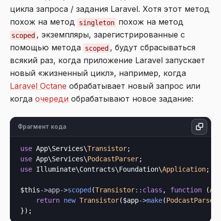
цикла запроса / задания Laravel. Хотя этот метод
похож на метод
похож на метод
singleton
, экземпляры, зарегистрированные с
scoped
помощью метода
, будут сбрасываться
scoped
всякий раз, когда приложение Laravel запускает
новый «жизненный цикл», например, когда
Laravel Octane
обрабатывает новый запрос или
когда
очереди
обрабатывают новое задание:
Фрагмент кода
use
 App\Services\
Transistor
use
 App\Services\
PodcastParser
use
 Illuminate\Contracts\Foundation\
Application
;

$this
->
app
->
scoped
(
Transistor
::
class
, 
function
 (
Ap
return
new
Transistor
($app
->
make
(
PodcastParser