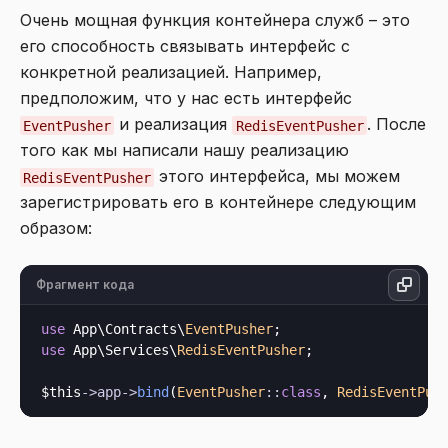
Очень мощная функция контейнера служб – это
его способность связывать интерфейс с
конкретной реализацией. Например,
предположим, что у нас есть интерфейс
и реализация
. После
EventPusher
RedisEventPusher
того как мы написали нашу реализацию
этого интерфейса, мы можем
RedisEventPusher
зарегистрировать его в контейнере следующим
образом:
Фрагмент кода
use
 App\Contracts\
EventPusher
use
 App\Services\
RedisEventPusher
;

$this
->
app
->
bind
(
EventPusher
::
class
, 
RedisEventPus