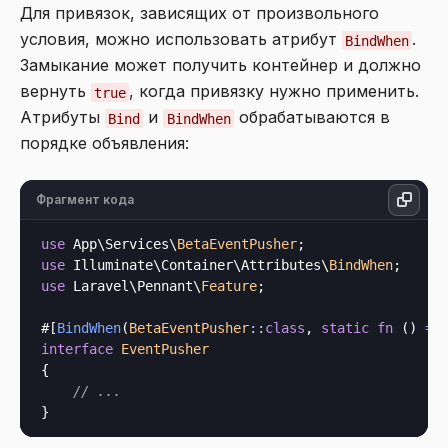
Для привязок, зависящих от произвольного
условия, можно использовать атрибут
.
BindWhen
Замыкание может получить контейнер и должно
вернуть
, когда привязку нужно применить.
true
Атрибуты
и
обрабатываются в
Bind
BindWhen
порядке объявления:
Фрагмент кода
use
 App\Services\
BetaEventPusher
use
 Illuminate\Container\Attributes\
BindWhen
use
 Laravel\Pennant\
Feature
;

#[
BindWhen
(
BetaEventPusher
::
class
, 
static
fn
 () 
=>
interface
EventPusher
{

// ...