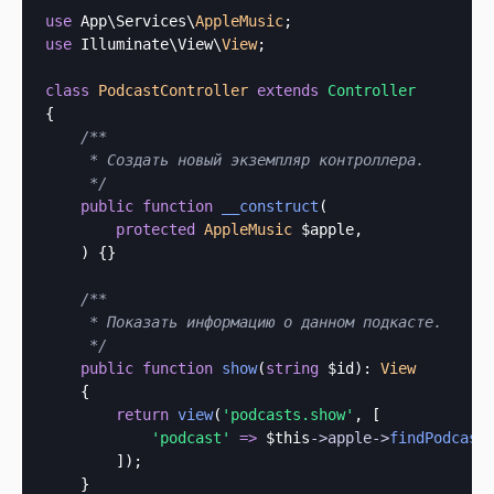
use
 App\Services\
AppleMusic
use
 Illuminate\View\
View
;

class
PodcastController
extends
Controller
{

/**

     * Создать новый экземпляр контроллера.

     */
public
function
__construct
(
protected
AppleMusic
 $apple,

) {}

/**

     * Показать информацию о данном подкасте.

     */
public
function
show
(
string
 $id
): 
View
    {

return
view
(
'podcasts.show'
, [

'podcast'
=>
$this
->
apple
->
findPodcast
(
        ]);

    }
