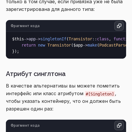
только в том случае, если привязка уже не была
зарегистрирована для данного типа:
Фрагмент кода
$this
->
app
->
singletonIf
(
Transistor
::
class
, 
functio
return
new
Transistor
($app
->
make
(
PodcastParser
Атрибут синглтона
В качестве альтернативы вы можете пометить
интерфейс или класс атрибутом
,
#[Singleton]
чтобы указать контейнеру, что он должен быть
разрешен один раз:
Фрагмент кода