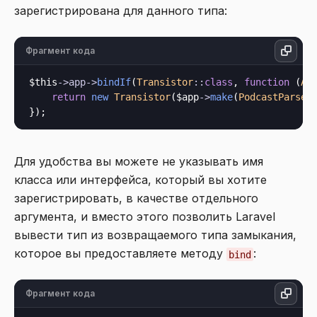
зарегистрирована для данного типа:
Фрагмент кода
$this
->
app
->
bindIf
(
Transistor
::
class
, 
function
 (
Ap
return
new
Transistor
($app
->
make
(
PodcastParser
Для удобства вы можете не указывать имя
класса или интерфейса, который вы хотите
зарегистрировать, в качестве отдельного
аргумента, и вместо этого позволить Laravel
вывести тип из возвращаемого типа замыкания,
которое вы предоставляете методу
:
bind
Фрагмент кода