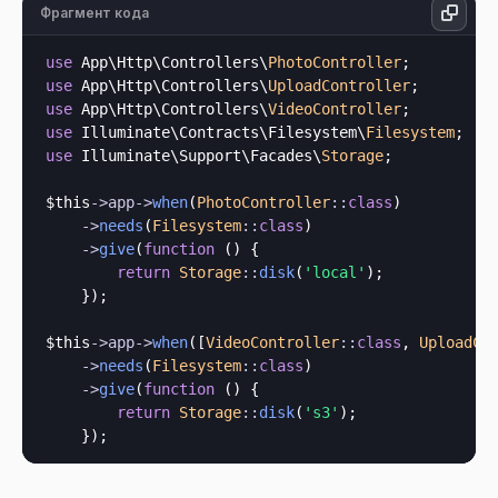
Фрагмент кода
use
 App\Http\Controllers\
PhotoController
use
 App\Http\Controllers\
UploadController
use
 App\Http\Controllers\
VideoController
use
 Illuminate\Contracts\Filesystem\
Filesystem
use
 Illuminate\Support\Facades\
Storage
;

$this
->
app
->
when
(
PhotoController
::
class
)

->
needs
(
Filesystem
::
class
)

->
give
(
function
 () {

return
Storage
::
disk
(
'local'
);

    });

$this
->
app
->
when
([
VideoController
::
class
, 
UploadCo
->
needs
(
Filesystem
::
class
)

->
give
(
function
 () {

return
Storage
::
disk
(
's3'
);
