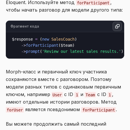
Eloquent. Используйте метод
,
forParticipant
чтобы начать разговор для модели другого типа:
Фрагмент кода
$response 
=
 (
new
SalesCoach
)

->
forParticipant
($team)

->
prompt
(
'Review our latest sales results.'
Morph-класс и первичный ключ участника
сохраняются вместе с разговором. Поэтому
модели разных типов с одинаковым первичным
ключом, например
с ID
и
с ID
,
User
1
Team
1
имеют отдельные истории разговоров. Метод
является псевдонимом
.
forUser
forParticipant
Вы можете продолжить самый последний