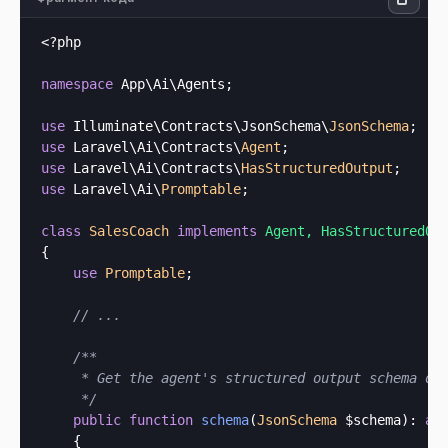
<?php
namespace
 App\Ai\Agents;

use
 Illuminate\Contracts\JsonSchema\
JsonSchema
use
 Laravel\Ai\Contracts\
Agent
use
 Laravel\Ai\Contracts\
HasStructuredOutput
use
 Laravel\Ai\
Promptable
;

class
SalesCoach
implements
{

use
Promptable
;

// ...
/**

     * Get the agent's structured output schema def
     */
public
function
schema
(
JsonSchema
 $schema
): 
ar
    {
