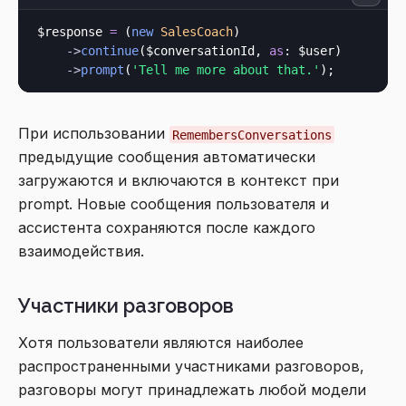
$response 
=
 (
new
SalesCoach
)

->
continue
($conversationId, 
as
: $user)

->
prompt
(
'Tell me more about that.'
При использовании
RemembersConversations
предыдущие сообщения автоматически
загружаются и включаются в контекст при
prompt. Новые сообщения пользователя и
ассистента сохраняются после каждого
взаимодействия.
Участники разговоров
Хотя пользователи являются наиболее
распространенными участниками разговоров,
разговоры могут принадлежать любой модели