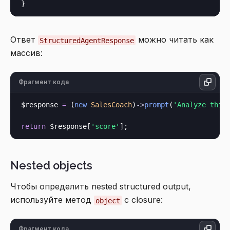
Ответ
можно читать как
StructuredAgentResponse
массив:
Фрагмент кода
$response 
=
 (
new
SalesCoach
)
->
prompt
(
'Analyze this
return
 $response[
'score'
Nested objects
Чтобы определить nested structured output,
используйте метод
с closure:
object
Фрагмент кода