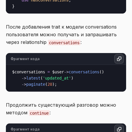
use
HasConversations
;

После добавления trait к модели conversations
пользователя можно получать и запрашивать
через relationship
:
conversations
Фрагмент кода
$conversations 
=
 $user
->
conversations
()

->
latest
(
'updated_at'
)

->
paginate
(
20
Продолжить существующий разговор можно
методом
:
continue
Фрагмент кода