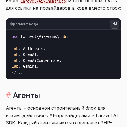
Enum
можно использовать
Laravel\Ai\Enums\Lab
для ссылки на провайдеров в коде вместо строк:
Фрагмент кода
use
 Laravel\Ai\Enums\
Lab
;

Lab
::
Lab
::
Lab
::
Lab
::
// ...
Агенты
Агенты – основной строительный блок для
взаимодействия с AI-провайдерами в Laravel AI
SDK. Каждый агент является отдельным PHP-