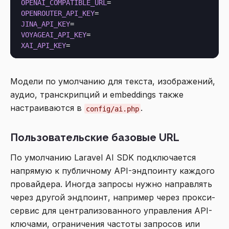
OPENAI_COMPATIBLE_URL
OPENROUTER_API_KEY
JINA_API_KEY
VOYAGEAI_API_KEY
XAI_API_KEY
Модели по умолчанию для текста, изображений,
аудио, транскрипций и embeddings также
настраиваются в
.
config/ai.php
Пользовательские базовые URL
По умолчанию Laravel AI SDK подключается
напрямую к публичному API-эндпоинту каждого
провайдера. Иногда запросы нужно направлять
через другой эндпоинт, например через прокси-
сервис для централизованного управления API-
ключами, ограничения частоты запросов или