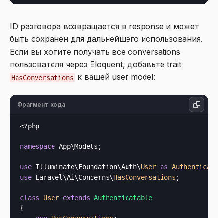
ID разговора возвращается в response и может
быть сохранен для дальнейшего использования.
Если вы хотите получать все conversations
пользователя через Eloquent, добавьте trait
к вашей user model:
HasConversations
Фрагмент кода
<?php
namespace
 App\Models;

use
 Illuminate\Foundation\Auth\
User 
as
 Authenticat
use
 Laravel\Ai\Concerns\
HasConversations
;

class
User
extends
Authenticatable
{
