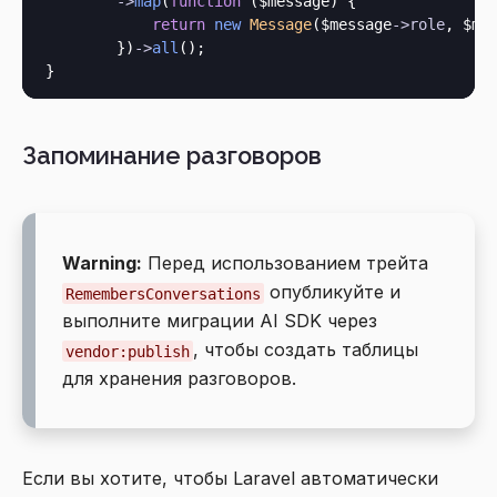
->
map
(
function
 (
$message
) {

return
new
Message
($message
->
role
, $me
        })
->
all
();

Запоминание разговоров
Warning:
Перед использованием трейта
опубликуйте и
RemembersConversations
выполните миграции AI SDK через
, чтобы создать таблицы
vendor:publish
для хранения разговоров.
Если вы хотите, чтобы Laravel автоматически