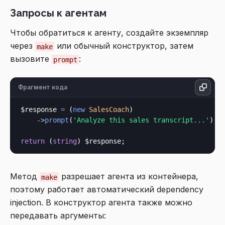
Запросы к агентам
Чтобы обратиться к агенту, создайте экземпляр
через
или обычный конструктор, затем
make
вызовите
:
prompt
Фрагмент кода
$response 
=
 (
new
SalesCoach
)

->
prompt
(
'Analyze this sales transcript...'
);

return
 (
string
Метод
разрешает агента из контейнера,
make
поэтому работает автоматический dependency
injection. В конструктор агента также можно
передавать аргументы: