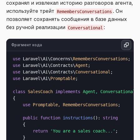
сохранял и извлекал историю разговоров агента,
используйте трейт
. Он
RemembersConversations
позволяет сохранять сообщения в базе данных
без ручной реализации
:
Conversational
Фрагмент кода
use
 Laravel\Ai\Concerns\
RemembersConversations
use
 Laravel\Ai\Contracts\
Agent
use
 Laravel\Ai\Contracts\
Conversational
use
 Laravel\Ai\
Promptable
;

class
SalesCoach
implements
{

use
Promptable, RemembersConversations
;

public
function
instructions
(): 
string
    {

return
'You are a sales coach...'
;

    }
