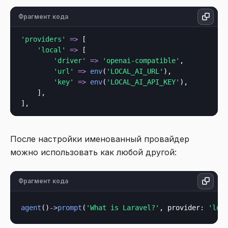
Фрагмент кода
'providers'
=>
 [

'local'
=>
 [

'driver'
=>
'openai-compatible'
,

'url'
=>
env
(
'LOCAL_AI_URL'
),

'key'
=>
env
(
'LOCAL_AI_API_KEY'
),

    ],

После настройки именованный провайдер
можно использовать как любой другой:
Фрагмент кода
agent
()
->
prompt
(
'What is Laravel?'
, 
provider
: 
'loc