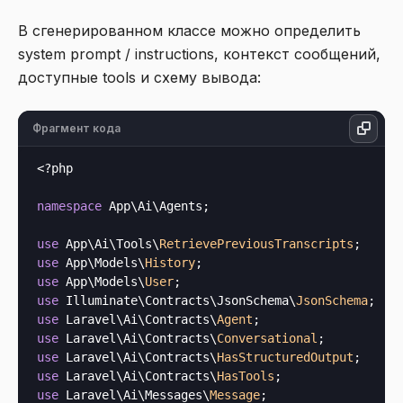
В сгенерированном классе можно определить
system prompt / instructions, контекст сообщений,
доступные tools и схему вывода:
Фрагмент кода
<?php
namespace
 App\Ai\Agents;

use
 App\Ai\Tools\
RetrievePreviousTranscripts
use
 App\Models\
History
use
 App\Models\
User
use
 Illuminate\Contracts\JsonSchema\
JsonSchema
use
 Laravel\Ai\Contracts\
Agent
use
 Laravel\Ai\Contracts\
Conversational
use
 Laravel\Ai\Contracts\
HasStructuredOutput
use
 Laravel\Ai\Contracts\
HasTools
use
 Laravel\Ai\Messages\
Message