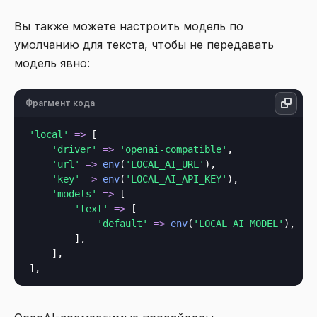
Вы также можете настроить модель по
умолчанию для текста, чтобы не передавать
модель явно:
Фрагмент кода
'local'
=>
 [

'driver'
=>
'openai-compatible'
,

'url'
=>
env
(
'LOCAL_AI_URL'
),

'key'
=>
env
(
'LOCAL_AI_API_KEY'
),

'models'
=>
 [

'text'
=>
 [

'default'
=>
env
(
'LOCAL_AI_MODEL'
),

        ],

    ],
