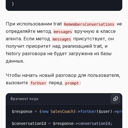
При использовании trait
не
RemembersConversations
определяйте метод
вручную в классе
messages
агента. Если метод
присутствует, он
messages
получит приоритет над реализацией trait, и
history разговора не будет загружена из базы
данных.
Чтобы начать новый разговор для пользователя,
вызовите
перед
:
forUser
prompt
Фрагмент кода
$response 
=
 (
new
SalesCoach
)
->
forUser
($user)
->
prom
$conversationId 
=
 $response
->
conversationId