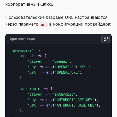
корпоративный шлюз.
Пользовательские базовые URL настраиваются
через параметр
в конфигурации провайдера:
url
Фрагмент кода
'providers'
=>
 [

'openai'
=>
 [

'driver'
=>
'openai'
,

'key'
=>
env
(
'OPENAI_API_KEY'
),

'url'
=>
env
(
'OPENAI_URL'
),

    ],

'anthropic'
=>
 [

'driver'
=>
'anthropic'
,

'key'
=>
env
(
'ANTHROPIC_API_KEY'
),

'url'
=>
env
(
'ANTHROPIC_BASE_URL'
),

    ],
