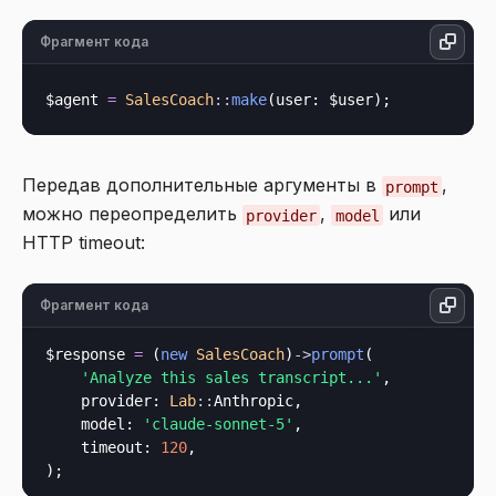
Фрагмент кода
$agent 
=
SalesCoach
::
make
(
user
Передав дополнительные аргументы в
,
prompt
можно переопределить
,
или
provider
model
HTTP timeout:
Фрагмент кода
$response 
=
 (
new
SalesCoach
)
->
prompt
(

'Analyze this sales transcript...'
,

provider
: 
Lab
::
Anthropic,

model
: 
'claude-sonnet-5'
,

timeout
: 
120
,
