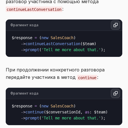
разговор участника с помощью метода
:
continueLastConversation
Фрагмент кода
$response 
=
 (
new
SalesCoach
)

->
continueLastConversation
($team)

->
prompt
(
'Tell me more about that.'
При продолжении конкретного разговора
передайте участника в метод
:
continue
Фрагмент кода
$response 
=
 (
new
SalesCoach
)

->
continue
($conversationId, 
as
: $team)

->
prompt
(
'Tell me more about that.'