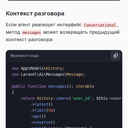
Контекст разговора
Если агент реализует интерфейс
,
Conversational
метод
может возвращать предыдущий
messages
контекст разговора:
Фрагмент кода
use
 App\Models\
History
use
 Laravel\Ai\Messages\
Message
;

public
function
messages
(): 
iterable
{

return
History
::
where
(
'user_id'
, 
$this
->
user
->
->
latest
()

->
limit
(
50
)

->
get
()

->
reverse
()
