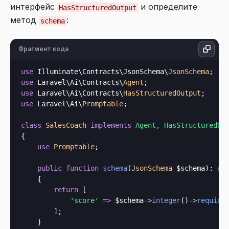
интерфейс
и определите
HasStructuredOutput
метод
:
schema
Фрагмент кода
use
 Illuminate\Contracts\JsonSchema\
JsonSchema
use
 Laravel\Ai\Contracts\
Agent
use
 Laravel\Ai\Contracts\
HasStructuredOutput
use
 Laravel\Ai\
Promptable
;

class
SalesCoach
implements
{

use
Promptable
;

public
function
schema
(
JsonSchema
 $schema
): 
ar
    {

return
 [

'score'
=>
 $schema
->
integer
()
->
require
        ];

    }
