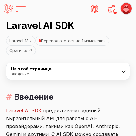
Есть не
Laravel AI SDK
Laravel 13.x
Перевод отстаёт на 1 изменения
Оригинал
↗
На этой странице
Введение
Введение
Laravel AI SDK
предоставляет единый
выразительный API для работы с AI-
провайдерами, такими как OpenAI, Anthropic,
Gemini и другими. С AI SDK можно создавать