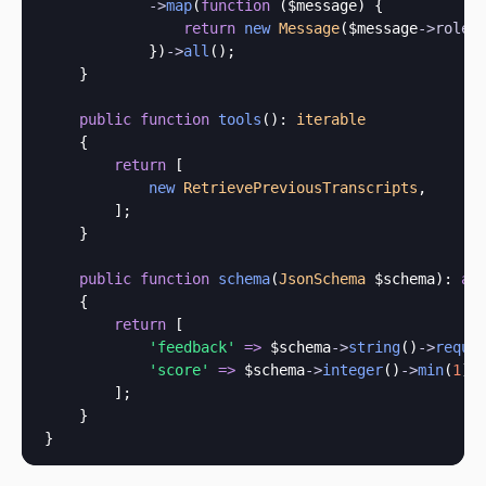
->
map
(
function
 (
$message
) {

return
new
Message
($message
->
role
,
            })
->
all
();

    }

public
function
tools
(): 
iterable
    {

return
 [

new
RetrievePreviousTranscripts
,

        ];

    }

public
function
schema
(
JsonSchema
 $schema
): 
ar
    {

return
 [

'feedback'
=>
 $schema
->
string
()
->
requi
'score'
=>
 $schema
->
integer
()
->
min
(
1
)
-
        ];

    }
