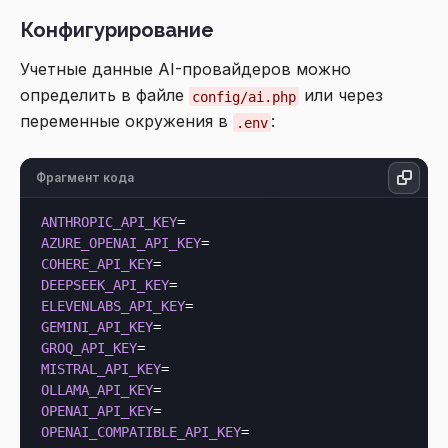
Конфигурирование
Учетные данные AI-провайдеров можно
определить в файле
или через
config/ai.php
переменные окружения в
:
.env
Фрагмент кода
ANTHROPIC_API_KEY
AZURE_OPENAI_API_KEY
COHERE_API_KEY
DEEPSEEK_API_KEY
ELEVENLABS_API_KEY
GEMINI_API_KEY
GROQ_API_KEY
MISTRAL_API_KEY
OLLAMA_API_KEY
OPENAI_API_KEY
OPENAI_COMPATIBLE_API_KEY