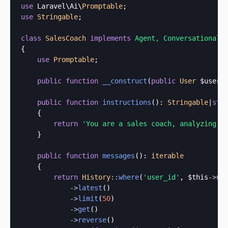
use
 Laravel\Ai\
Promptable
use
Stringable
;

class
SalesCoach
implements
{

use
Promptable
;

public
function
__construct
(
public
User
 $user
) 
public
function
instructions
(): 
Stringable
|
str
    {

return
'You are a sales coach, analyzing t
    }

public
function
messages
(): 
iterable
    {

return
History
::
where
(
'user_id'
, 
$this
->
us
->
latest
()

->
limit
(
50
)

->
get
()

->
reverse
()
