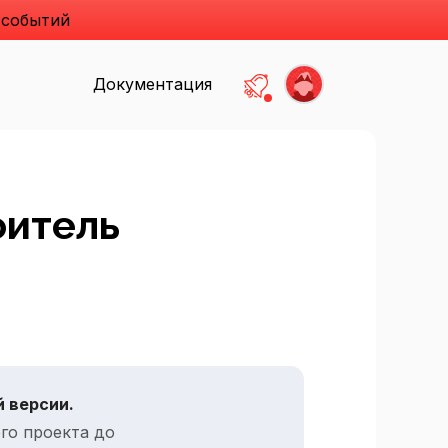
 событий
Документация
Есть не прочитанные
оитель
 версии.
го проекта до