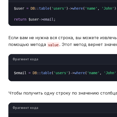
$user 
=
DB
::
table
(
'users'
)
->
where
(
'name'
, 
'John'
)
return
 $user
->
email
Если вам не нужна вся строка, вы можете извлечь
помощью метода
. Этот метод вернет знач
value
Фрагмент кода
$email 
=
DB
::
table
(
'users'
)
->
where
(
'name'
, 
'John'
Чтобы получить одну строку по значению столбц
Фрагмент кода