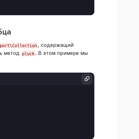
бца
, содержащий
port\Collection
ть метод
. В этом примере мы
pluck