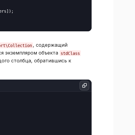
ers]);

, содержащий
ort\Collection
тся экземпляром объекта
stdClass
дого столбца, обратившись к