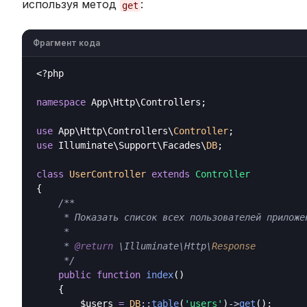
используя метод
:
get
Фрагмент кода
<?php
namespace
 App\Http\Controllers;

use
 App\Http\Controllers\
Controller
use
 Illuminate\Support\Facades\
DB
;

class
UserController
extends
Controller
{

/**

     * Показать список всех пользователей приложен
     *

     * 
@return
 \Illuminate\Http\
Response
     */
public
function
index
()

    {

        $users 
=
DB
::
table
(
'users'
)
->
get
();
