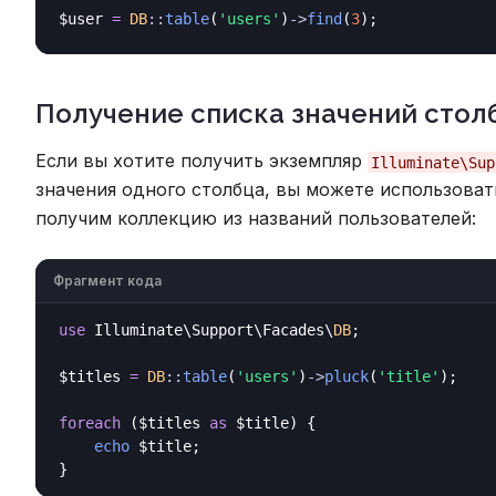
$user 
=
DB
::
table
(
'users'
)
->
find
(
3
Получение списка значений стол
Если вы хотите получить экземпляр
Illuminate\Sup
значения одного столбца, вы можете использова
получим коллекцию из названий пользователей:
Фрагмент кода
use
 Illuminate\Support\Facades\
DB
;

$titles 
=
DB
::
table
(
'users'
)
->
pluck
(
'title'
);

foreach
 ($titles 
as
 $title) {

echo
 $title;
