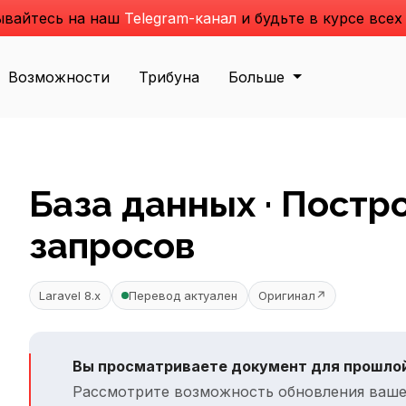
вайтесь на наш
Telegram-канал
и будьте в курсе всех
Возможности
Трибуна
Больше
База данных · Постр
запросов
Laravel 8.x
Перевод актуален
Оригинал
↗
Вы просматриваете документ для прошлой
Рассмотрите возможность обновления ваше