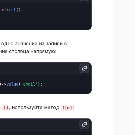
->
first
();

 одно значение из записи с
ение столбца напрямую:
)
->
value
(
'email'
а
, используйте метод
:
id
find