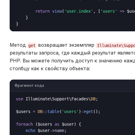
return
view
(
'user.index'
, [
'users'
=>
 $us
    }

Метод
возвращает экземпляр
get
Illuminate\Supp
результаты запроса, где каждый результат являе
PHP. Вы можете получить доступ к значению каж
столбцу как к свойству объекта:
Фрагмент кода
use
 Illuminate\Support\Facades\
DB
;

$users 
=
DB
::
table
(
'users'
)
->
get
();

foreach
 ($users 
as
 $user) {

echo
 $user
->
name
;
