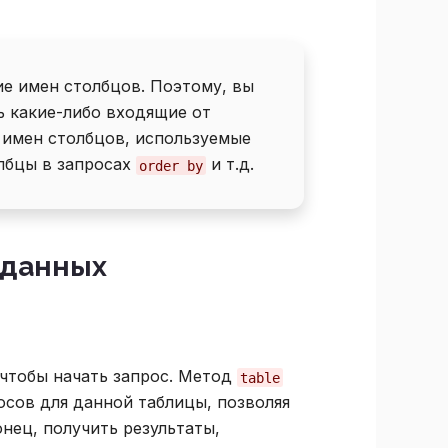
е имен столбцов. Поэтому, вы
ь какие-либо входящие от
 имен столбцов, используемые
лбцы в запросах
и т.д.
order by
 данных
ы
 чтобы начать запрос. Метод
table
осов для данной таблицы, позволяя
онец, получить результаты,