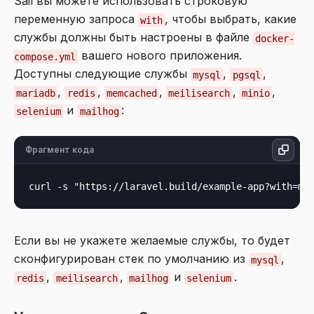
Sail вы можете использовать строковую
переменную запроса
, чтобы выбрать, какие
with
службы должны быть настроены в файле
docker-
вашего нового приложения.
compose.yml
Доступны следующие службы
,
,
mysql
pgsql
,
,
,
,
,
mariadb
redis
memcached
meilisearch
minio
и
:
selenium
mailhog
Фрагмент кода
Если вы не укажете желаемые службы, то будет
сконфигурирован стек по умолчанию из
,
mysql
,
,
и
.
redis
meilisearch
mailhog
selenium