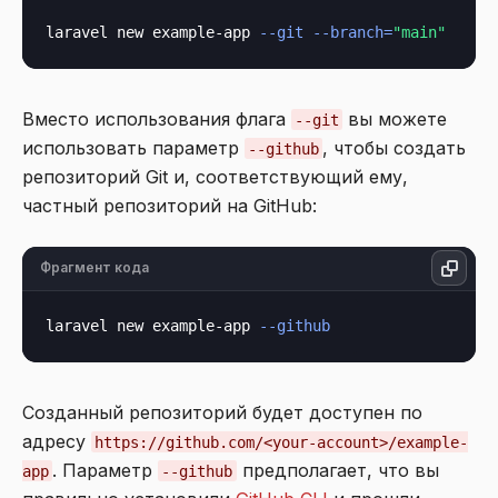
laravel new example-app 
--git
--branch=
"main"
Вместо использования флага
вы можете
--git
использовать параметр
, чтобы создать
--github
репозиторий Git и, соответствующий ему,
частный репозиторий на GitHub:
Фрагмент кода
laravel new example-app 
--github
Созданный репозиторий будет доступен по
адресу
https://github.com/<your-account>/example-
. Параметр
предполагает, что вы
app
--github