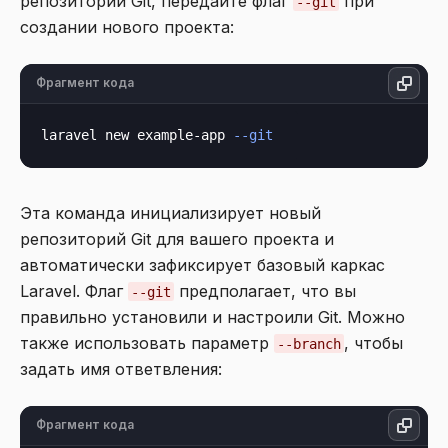
репозиторий Git, передайте флаг
при
--git
создании нового проекта:
Фрагмент кода
laravel new example-app 
--git
Эта команда инициализирует новый
репозиторий Git для вашего проекта и
автоматически зафиксирует базовый каркас
Laravel. Флаг
предполагает, что вы
--git
правильно установили и настроили Git. Можно
также использовать параметр
, чтобы
--branch
задать имя ответвления:
Фрагмент кода