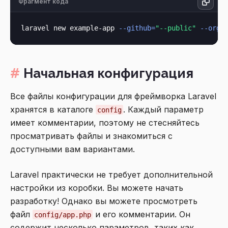
Фрагмент кода
laravel new example-app 
--github=
"--public"
--orga
Начальная конфигурация
Все файлы конфигурации для фреймворка Laravel
хранятся в каталоге
. Каждый параметр
config
имеет комментарии, поэтому не стесняйтесь
просматривать файлы и знакомиться с
доступными вам вариантами.
Laravel практически не требует дополнительной
настройки из коробки. Вы можете начать
разработку! Однако вы можете просмотреть
файл
и его комментарии. Он
config/app.php
содержит несколько параметров, таких как