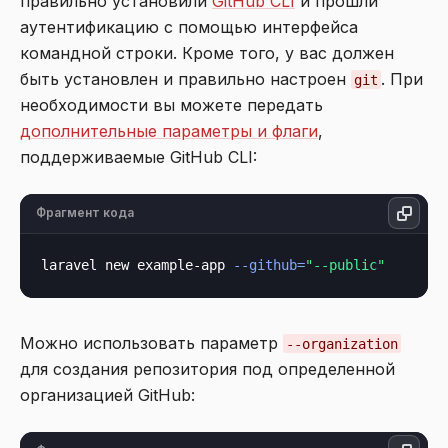
правильно установили
GitHub CLI
и прошли
аутентификацию с помощью интерфейса
командной строки. Кроме того, у вас должен
быть установлен и правильно настроен
. При
git
необходимости вы можете передать
дополнительные параметры и флаги
,
поддерживаемые GitHub CLI:
Фрагмент кода
laravel new example-app 
--github=
"--public"
Можно использовать параметр
--organization
для создания репозитория под определенной
организацией GitHub: