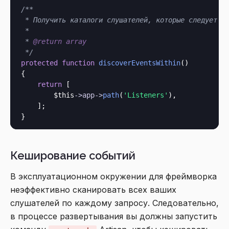
/**

 * Получить каталоги слушателей, которые следует ис
 *

 * 
@return
array
 */
protected
function
discoverEventsWithin
()

{

return
 [

$this
->
app
->
path
(
'Listeners'
),

    ];

Кеширование событий
В эксплуатационном окружении для фреймворка
неэффективно сканировать всех ваших
слушателей по каждому запросу. Следовательно,
в процессе развертывания вы должны запустить