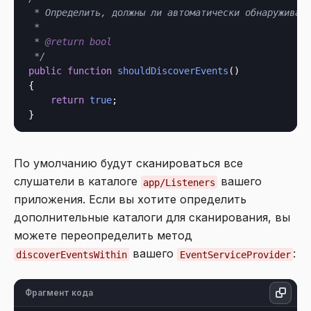
 * Определить, должны ли автоматически обнаруживать
 *

 * 
@return
bool
 */
public
function
shouldDiscoverEvents
()

{

return
true
;

По умолчанию будут сканироваться все
слушатели в каталоге
вашего
app/Listeners
приложения. Если вы хотите определить
дополнительные каталоги для сканирования, вы
можете переопределить метод
вашего
:
discoverEventsWithin
EventServiceProvider
Фрагмент кода