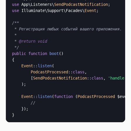
use
 App\Listeners\
SendPodcastNotification
use
 Illuminate\Support\Facades\
Event
;

/**

 * Регистрация любых событий вашего приложения.

 *

 * 
@return
void
 */
public
function
boot
()

{

Event
::
listen
(

PodcastProcessed
::
class
,

        [
SendPodcastNotification
::
class
, 
'handle'
]

    );

Event
::
listen
(
function
 (
PodcastProcessed
 $even
//
    });
