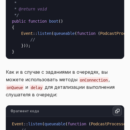
 *

 * 
@return
void
 */
public
function
boot
()

{

Event
::
listen
(
queueable
(
function
 (
PodcastProce
//
    }));

Как и в случае с заданиями в очередях, вы
можете использовать методы
,
onConnection
и
для детализации выполнения
onQueue
delay
слушателя в очереди:
Фрагмент кода
Event
::
listen
(
queueable
(
function
 (
PodcastProcessed