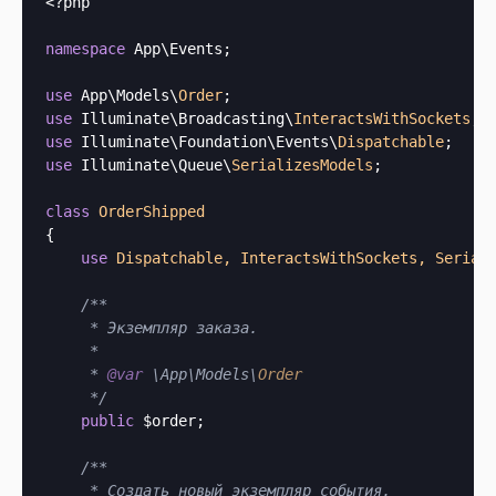
<?php
namespace
 App\Events;

use
 App\Models\
Order
use
 Illuminate\Broadcasting\
InteractsWithSockets
use
 Illuminate\Foundation\Events\
Dispatchable
use
 Illuminate\Queue\
SerializesModels
;

class
OrderShipped
{

use
Dispatchable, InteractsWithSockets, Serial
/**

     * Экземпляр заказа.

     *

     * 
@var
 \App\Models\
Order
     */
public
 $order;

/**

     * Создать новый экземпляр события.
