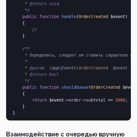
     * 
@return
void
     */
public
function
handle
(
OrderCreated
 $event
)

    {

//
    }

/**

     * Определить, следует ли ставить слушателя в о
     *

     * 
@param
  \App\Events\
OrderCreated
  $event

     * 
@return
bool
     */
public
function
shouldQueue
(
OrderCreated
 $even
    {

return
 $event
->
order
->
subtotal
 >= 
5000
;

    }

Взаимодействие с очередью вручную