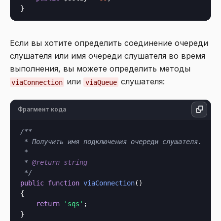
Если вы хотите определить соединение очереди
слушателя или имя очереди слушателя во время
выполнения, вы можете определить методы
или
слушателя:
viaConnection
viaQueue
Фрагмент кода
/**

 * Получить имя подключения очереди слушателя.

 *

 * 
@return
string
 */
public
function
viaConnection
()

{

return
'sqs'
;

}
