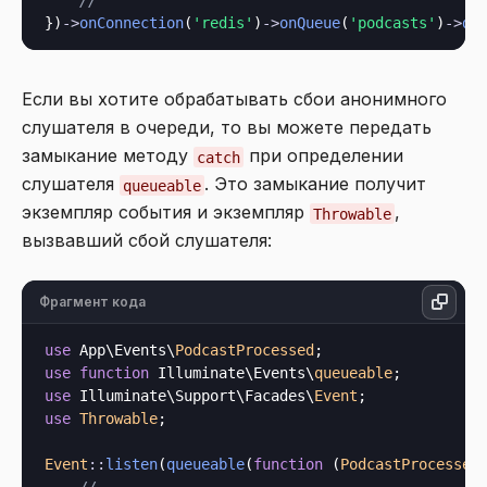
//
})
->
onConnection
(
'redis'
)
->
onQueue
(
'podcasts'
)
->
de
Если вы хотите обрабатывать сбои анонимного
слушателя в очереди, то вы можете передать
замыкание методу
при определении
catch
слушателя
. Это замыкание получит
queueable
экземпляр события и экземпляр
,
Throwable
вызвавший сбой слушателя:
Фрагмент кода
use
 App\Events\
PodcastProcessed
use
function
 Illuminate\Events\
queueable
use
 Illuminate\Support\Facades\
Event
use
Throwable
;

Event
::
listen
(
queueable
(
function
 (
PodcastProcessed