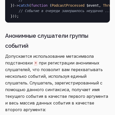
//
})
->
catch
(
function
 (
PodcastProcessed
 $event, 
Throw
// Событие в очереди завершилось неудачно ...
Анонимные слушатели группы
событий
Допускается использование метасимвола
подстановки
при регистрации анонимных
*
слушателей, что позволит вам перехватывать
несколько событий, используя единый
слушатель. Слушатель, зарегистрированный с
помощью данного синтаксиса, получает имя
текущего события в качестве первого аргумента
и весь массив данных события в качестве
второго аргумента: