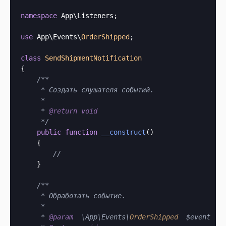
namespace
 App\Listeners;

use
 App\Events\
OrderShipped
;

class
SendShipmentNotification
{

/**

     * Создать слушателя событий.

     *

     * 
@return
void
     */
public
function
__construct
()

    {

//
    }

/**

     * Обработать событие.

     *

     * 
@param
  \App\Events\
OrderShipped
  $event
