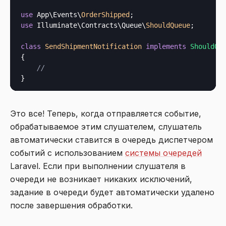
use
 App\Events\
OrderShipped
use
 Illuminate\Contracts\Queue\
ShouldQueue
;

class
SendShipmentNotification
implements
{

//
Это все! Теперь, когда отправляется событие,
обрабатываемое этим слушателем, слушатель
автоматически ставится в очередь диспетчером
событий с использованием
системы очередей
Laravel. Если при выполнении слушателя в
очереди не возникает никаких исключений,
задание в очереди будет автоматически удалено
после завершения обработки.