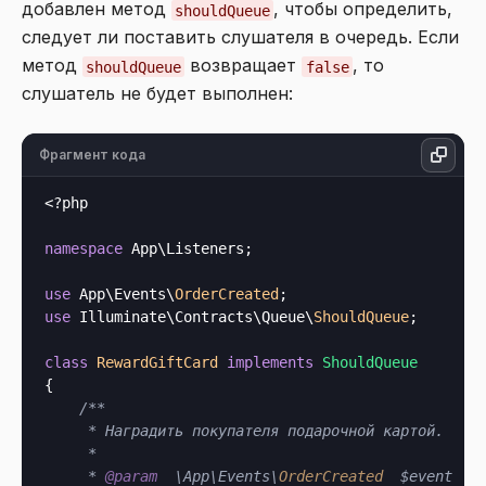
добавлен метод
, чтобы определить,
shouldQueue
следует ли поставить слушателя в очередь. Если
метод
возвращает
, то
shouldQueue
false
слушатель не будет выполнен:
Фрагмент кода
<?php
namespace
 App\Listeners;

use
 App\Events\
OrderCreated
use
 Illuminate\Contracts\Queue\
ShouldQueue
;

class
RewardGiftCard
implements
{

/**

     * Наградить покупателя подарочной картой.

     *

     * 
@param
  \App\Events\
OrderCreated
  $event
