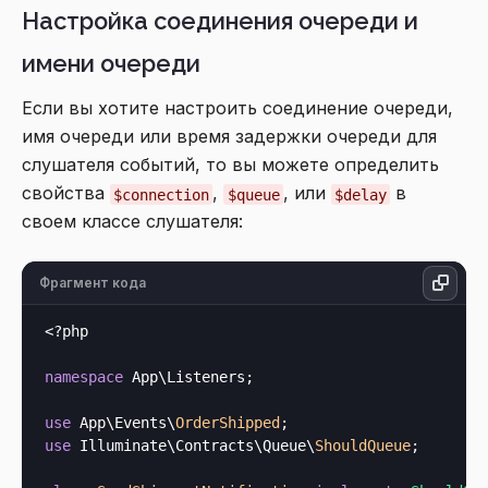
Настройка соединения очереди и
имени очереди
Если вы хотите настроить соединение очереди,
имя очереди или время задержки очереди для
слушателя событий, то вы можете определить
свойства
,
, или
в
$connection
$queue
$delay
своем классе слушателя:
Фрагмент кода
<?php
namespace
 App\Listeners;

use
 App\Events\
OrderShipped
use
 Illuminate\Contracts\Queue\
ShouldQueue
;
