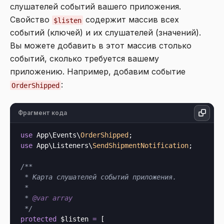
слушателей событий вашего приложения.
Свойство
содержит массив всех
$listen
событий (ключей) и их слушателей (значений).
Вы можете добавить в этот массив столько
событий, сколько требуется вашему
приложению. Например, добавим событие
:
OrderShipped
Фрагмент кода
use
 App\Events\
OrderShipped
use
 App\Listeners\
SendShipmentNotification
;

/**

 * Карта слушателей событий приложения.

 *

 * 
@var
array
 */
protected
 $listen 
=
 [
