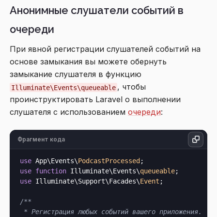
Анонимные слушатели событий в
очереди
При явной регистрации слушателей событий на
основе замыкания вы можете обернуть
замыкание слушателя в функцию
, чтобы
Illuminate\Events\queueable
проинструктировать Laravel о выполнении
слушателя с использованием
очереди
:
Фрагмент кода
use
 App\Events\
PodcastProcessed
use
function
 Illuminate\Events\
queueable
use
 Illuminate\Support\Facades\
Event
;

/**

 * Регистрация любых событий вашего приложения.
