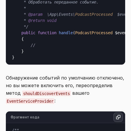
     * Обработать переданное событие.

     *

     * 
@param
  \App\Events\
PodcastProcessed
  $event
     * 
@return
void
     */
public
function
handle
(
PodcastProcessed
 $event
)
    {

//
    }

Обнаружение событий по умолчанию отключено,
но вы можете включить его, переопределив
метод
вашего
shouldDiscoverEvents
:
EventServiceProvider
Фрагмент кода
/**
