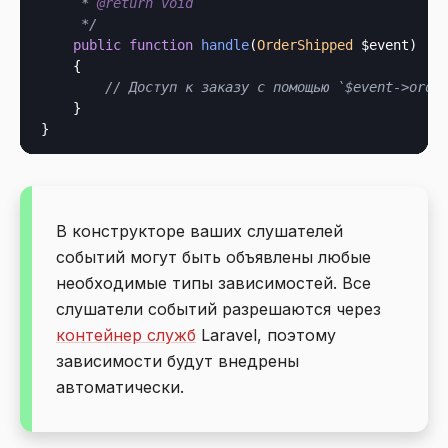
     * 
@return
void
     */
public
function
handle
(
OrderShipped
 $event
)

    {

// Доступ к заказу с помощью `$event->orde
    }

В конструкторе ваших слушателей
событий могут быть объявлены любые
необходимые типы зависимостей. Все
слушатели событий разрешаются через
контейнер служб
Laravel, поэтому
зависимости будут внедрены
автоматически.