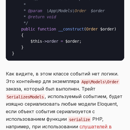
     *

     * 
@param
  \App\Models\
Order
  $order

     * 
@return
void
     */
public
function
__construct
(
Order
 $order
)

    {

$this
->
order
=
 $order;

    }

Как видите, в этом классе событий нет логики.
Это контейнер для экземпляра
App\Models\Order
заказа, который был выполнен. Трейт
, используемый событием, будет
SerializesModels
изящно сериализовать любые модели Eloquent,
если объект события сериализуется с
использованием функции
PHP,
serialize
например, при использовании
слушателей в