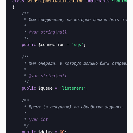
class
SendShipmentNotification
implements
{

/**

     * Имя соединения, на которое должно быть отпра
     *

     * 
@var
string
|
null
     */
public
 $connection 
=
'sqs'
;

/**

     * Имя очереди, в которую должно быть отправлен
     *

     * 
@var
string
|
null
     */
public
 $queue 
=
'listeners'
;

/**

     * Время (в секундах) до обработки задания.

     *

     * 
@var
int
     */
public
 $delay 
=
60
;
