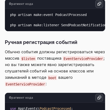
Фрагмент кода
php artisan make:event PodcastProcessed

Ручная регистрация событий
Обычно события должны регистрироваться через
массив
поставщика
;
$listen
EventServiceProvider
но вы также можете явно зарегистрировать
слушателей событий на основе классов или
замыканий в методе
вашего
boot
:
EventServiceProvider
Фрагмент кода
use
 App\Events\
PodcastProcessed