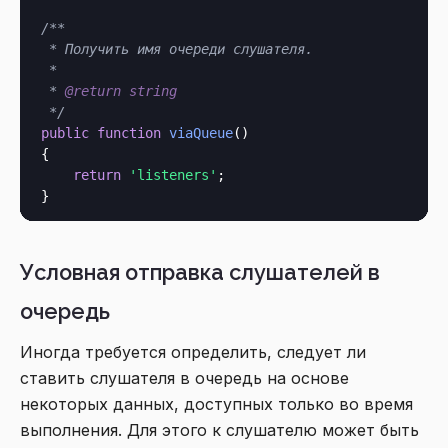
/**

 * Получить имя очереди слушателя.

 *

 * 
@return
string
 */
public
function
viaQueue
()

{

return
'listeners'
;

Условная отправка слушателей в
очередь
Иногда требуется определить, следует ли
ставить слушателя в очередь на основе
некоторых данных, доступных только во время
выполнения. Для этого к слушателю может быть