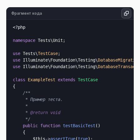
Фрагмент кода
<?php
namespace
 Tests\Unit;

use
 Tests\
TestCase
use
 Illuminate\Foundation\Testing\
DatabaseMigratio
use
 Illuminate\Foundation\Testing\
DatabaseTransact
class
ExampleTest
extends
TestCase
{

/**

     * Пример теста.

     *

     * 
@return
void
     */
public
function
testBasicTest
()

    {

$this
->
assertTrue
(
true
);
