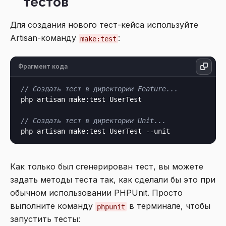
тестов
Для создания нового тест-кейса используйте
Artisan-команду
:
make:test
Фрагмент кода
// Создать тест в директории Feature...
php artisan make:test UserTest

// Создать тест в директории Unit...
Как только был сгенерирован тест, вы можете
задать методы теста так, как сделали бы это при
обычном использовании PHPUnit. Просто
выполните команду
в терминале, чтобы
phpunit
запустить тесты: