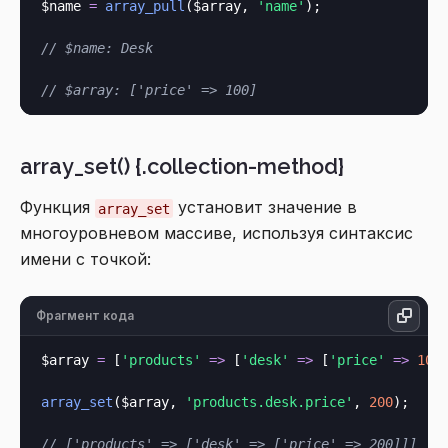
$name 
=
array_pull
($array, 
'name'
);

// $name: Desk
// $array: ['price' => 100]
array_set() {.collection-method}
Функция
установит значение в
array_set
многоуровневом массиве, используя синтаксис
имени с точкой:
Фрагмент кода
$array 
=
 [
'products'
=>
 [
'desk'
=>
 [
'price'
=>
100
]
array_set
($array, 
'products.desk.price'
, 
200
);

// ['products' => ['desk' => ['price' => 200]]]