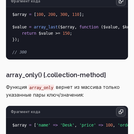
Фрагмент кода
$array 
=
 [
100
, 
200
, 
300
, 
110
];

$value 
=
array_last
($array, 
function
 (
$value, $key
)
return
 $value >= 
150
;

});

// 300
array_only() {.collection-method}
Функция
вернет из массива только
array_only
указанные пары ключ/значения:
Фрагмент кода
$array 
=
 [
'name'
=>
'Desk'
, 
'price'
=>
100
, 
'order