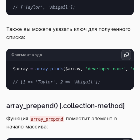
// ['Taylor', 'Abigail'];
Также вы можете указать ключ для полученного
списка:
Фрагмент кода
$array 
=
array_pluck
($array, 
'developer.name'
, 
'de
// [1 => 'Taylor', 2 => 'Abigail'];
array_prepend() {.collection-method}
Функция
поместит элемент в
array_prepend
начало массива: