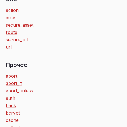
action
asset
secure_asset
route
secure_url
url
Прочее
abort
abort_if
abort_unless
auth
back
bcrypt
cache