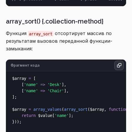
array_sort() {.collection-method}
Функция
отсортирует массив по
array_sort
результатам вызовов переданной функции-
замыкания:
Фрагмент кода
$array 
=
 [

    [
'name'
=>
'Desk'
],

    [
'name'
=>
'Chair'
],

];

$array 
=
array_values
(
array_sort
($array, 
function
 
return
 $value[
'name'
];

}));
