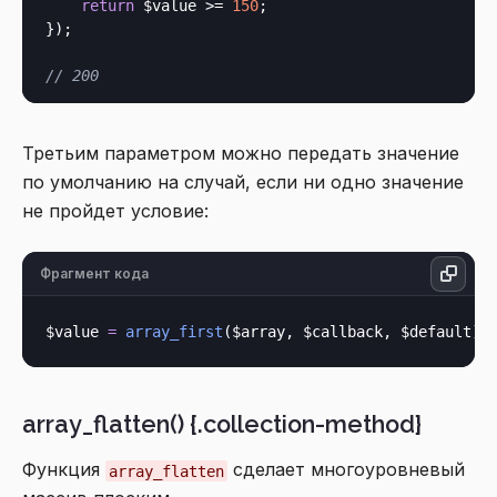
return
 $value >= 
150
;

});

// 200
Третьим параметром можно передать значение
по умолчанию на случай, если ни одно значение
не пройдет условие:
Фрагмент кода
$value 
=
array_first
array_flatten() {.collection-method}
Функция
сделает многоуровневый
array_flatten