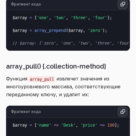
Фрагмент кода
$array 
=
 [
'one'
, 
'two'
, 
'three'
, 
'four'
];

$array 
=
array_prepend
($array, 
'zero'
);

// $array: ['zero', 'one', 'two', 'three', 'four']
array_pull() {.collection-method}
Функция
извлечет значения из
array_pull
многоуровневого массива, соответствующие
переданному ключу, и удалит их:
Фрагмент кода
$array 
=
 [
'name'
=>
'Desk'
, 
'price'
=>
100
];
