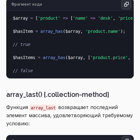
Фрагмент кода
$array 
=
 [
'product'
=>
 [
'name'
=>
'desk'
, 
'price'
$hasItem 
=
array_has
($array, 
'product.name'
);

// true
$hasItems 
=
array_has
($array, [
'product.price'
, 
'p
// false
array_last() {.collection-method}
Функция
возвращает последний
array_last
элемент массива, удовлетворяющий требуемому
условию: