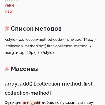
value
view
Список методов
<style> .collection-method code { font-size: 14px; }
.collection-method:not(.first-collection-method) {
margin-top: 50px; } </style>
Массивы
array_add() {.collection-method .first-
collection-method}
Функция
добавляет указанную пару
array_add