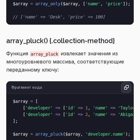
$array 
=
array_only
($array, [
'name'
, 
'price'
]);

// ['name' => 'Desk', 'price' => 100]
array_pluck() {.collection-method}
Функция
извлекает значения из
array_pluck
многоуровневого массива, соответствующие
переданному ключу:
Фрагмент кода
$array 
=
 [

    [
'developer'
=>
 [
'id'
=>
1
, 
'name'
=>
'Taylor'
]
    [
'developer'
=>
 [
'id'
=>
2
, 
'name'
=>
'Abigail
];

$array 
=
array_pluck
($array, 
'developer.name'
);
