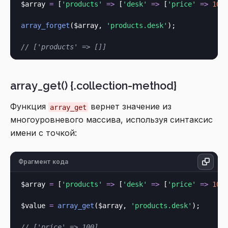
$array 
=
 [
'products'
=>
 [
'desk'
=>
 [
'price'
=>
100
]
array_forget
($array, 
'products.desk'
);

// ['products' => []]
array_get() {.collection-method}
Функция
вернет значение из
array_get
многоуровневого массива, используя синтаксис
имени с точкой:
Фрагмент кода
$array 
=
 [
'products'
=>
 [
'desk'
=>
 [
'price'
=>
100
]
$value 
=
array_get
($array, 
'products.desk'
);

// ['price' => 100]