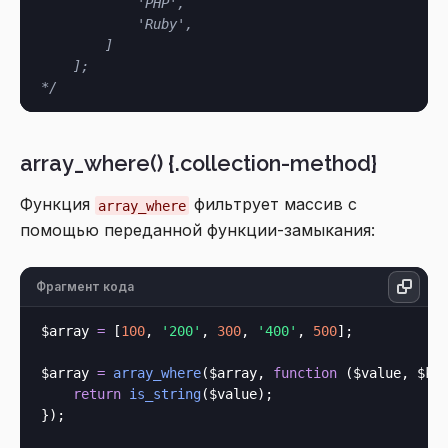
            'PHP',

            'Ruby',

        ]

    ];

*/
array_where() {.collection-method}
Функция
фильтрует массив с
array_where
помощью переданной функции-замыкания:
Фрагмент кода
$array 
=
 [
100
, 
'200'
, 
300
, 
'400'
, 
500
];

$array 
=
array_where
($array, 
function
 (
$value, $ke
return
is_string
($value);

});
