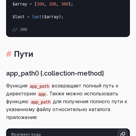
$array 
=
 [
100
, 
200
, 
300
];

$last 
=
last
($array);

// 300
Пути
app_path() {.collection-method}
Функция
возвращает полный путь к
app_path
директории
. Также можно использовать
app
функцию
для получения полного пути к
app_path
указанному файлу относительно каталога
приложения:
Фрагмент кода