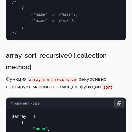
/*

    [

        ['name' => 'Chair'],

        ['name' => 'Desk'],

    ]

*/
array_sort_recursive() {.collection-
method}
Функция
рекурсивно
array_sort_recursive
сортирует массив с помощью функции
:
sort
Фрагмент кода
$array 
=
 [

    [

'Roman'
,
