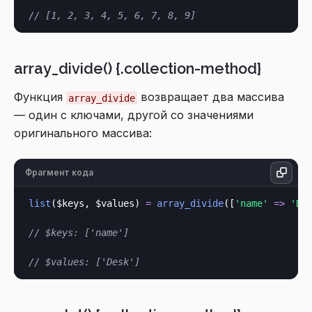
// [1, 2, 3, 4, 5, 6, 7, 8, 9]
array_divide() {.collection-method}
Функция
возвращает два массива
array_divide
— один с ключами, другой со значениями
оригинального массива:
Фрагмент кода
list
($keys, $values) 
=
array_divide
([
'name'
=>
'De
// $keys: ['name']
// $values: ['Desk']