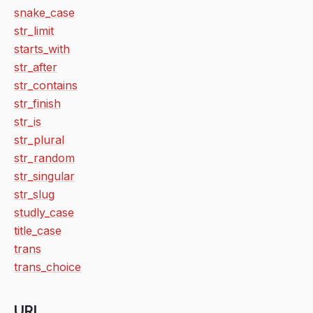
snake_case
str_limit
starts_with
str_after
str_contains
str_finish
str_is
str_plural
str_random
str_singular
str_slug
studly_case
title_case
trans
trans_choice
URL