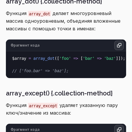
array_dot() {.collection-method}
Функция
делает многоуровневый
array_dot
массив одноуровневым, объединяя вложенные
массивы с помощью точки в именах:
Фрагмент кода
$array 
=
array_dot
([
'foo'
=>
 [
'bar'
=>
'baz'
]]);

// ['foo.bar' => 'baz'];
array_except() {.collection-method}
Функция
удаляет указанную пару
array_except
ключ/значение из массива:
Фрагмент кода