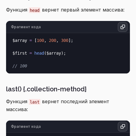
Функция
вернет первый элемент массива:
head
Фрагмент кода
$array 
=
 [
100
, 
200
, 
300
];

$first 
=
head
($array);

// 100
last() {.collection-method}
Функция
вернет последний элемент
last
массива:
Фрагмент кода