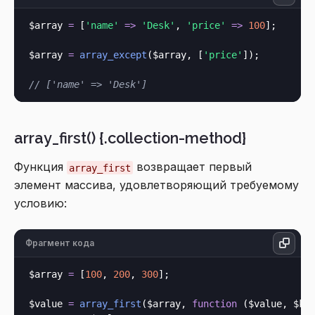
$array 
=
 [
'name'
=>
'Desk'
, 
'price'
=>
100
];

$array 
=
array_except
($array, [
'price'
]);

// ['name' => 'Desk']
array_first() {.collection-method}
Функция
возвращает первый
array_first
элемент массива, удовлетворяющий требуемому
условию:
Фрагмент кода
$array 
=
 [
100
, 
200
, 
300
];

$value 
=
array_first
($array, 
function
 (
$value, $ke