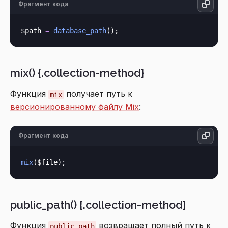
Фрагмент кода
$path 
=
database_path
mix() {.collection-method}
Функция
получает путь к
mix
версионированному файлу Mix
:
Фрагмент кода
mix
public_path() {.collection-method}
Функция
возвращает полный путь к
public_path