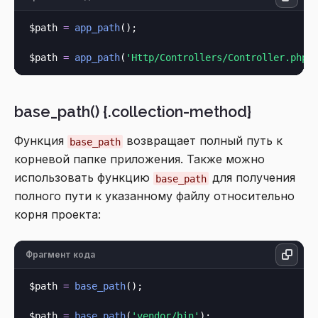
$path 
=
app_path
();

$path 
=
app_path
(
'Http/Controllers/Controller.php'
base_path() {.collection-method}
Функция
возвращает полный путь к
base_path
корневой папке приложения. Также можно
использовать функцию
для получения
base_path
полного пути к указанному файлу относительно
корня проекта:
Фрагмент кода
$path 
=
base_path
();

$path 
=
base_path
(
'vendor/bin'