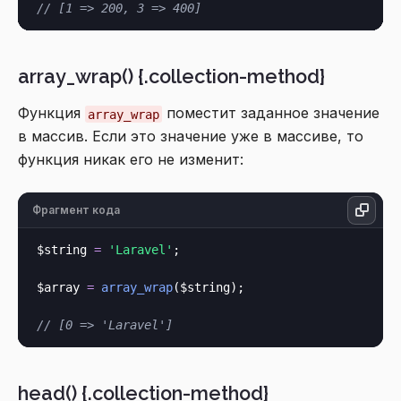
// [1 => 200, 3 => 400]
array_wrap() {.collection-method}
Функция
поместит заданное значение
array_wrap
в массив. Если это значение уже в массиве, то
функция никак его не изменит:
Фрагмент кода
$string 
=
'Laravel'
;

$array 
=
array_wrap
($string);

// [0 => 'Laravel']
head() {.collection-method}