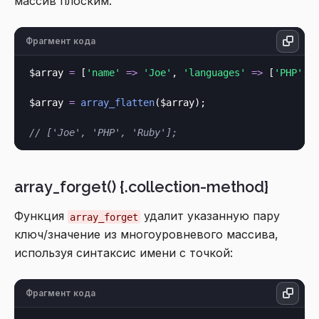
массив плоским.
Фрагмент кода
$array 
=
 [
'name'
=>
'Joe'
, 
'languages'
=>
 [
'PHP'
, 
$array 
=
array_flatten
($array);

// ['Joe', 'PHP', 'Ruby'];
array_forget() {.collection-method}
Функция
удалит указанную пару
array_forget
ключ/значение из многоуровневого массива,
используя синтаксис имени с точкой:
Фрагмент кода