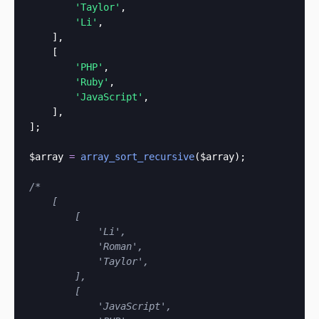
'Taylor'
,

'Li'
,

    ],

    [

'PHP'
,

'Ruby'
,

'JavaScript'
,

    ],

];

$array 
=
array_sort_recursive
($array);

/*

    [

        [

            'Li',

            'Roman',

            'Taylor',

        ],

        [

            'JavaScript',
