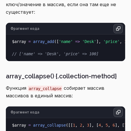
ключ/значение в массив, если она там еще не
существует:
Фрагмент кода
$array 
=
array_add
([
'name'
=>
'Desk'
], 
'price'
, 
10
// ['name' => 'Desk', 'price' => 100]
array_collapse() {.collection-method}
Функция
собирает массив
array_collapse
массивов в единый массив:
Фрагмент кода
$array 
=
array_collapse
([[
1
, 
2
, 
3
], [
4
, 
5
, 
6
], [
7
,