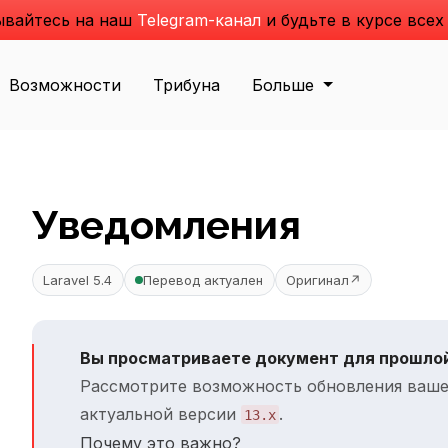
вайтесь на наш
Telegram-канал
и будьте в курсе всех
Возможности
Трибуна
Больше
Уведомления
Laravel 5.4
Перевод актуален
Оригинал
↗
Вы просматриваете документ для прошлой
Рассмотрите возможность обновления ваше
актуальной версии
.
13.x
Почему это важно?