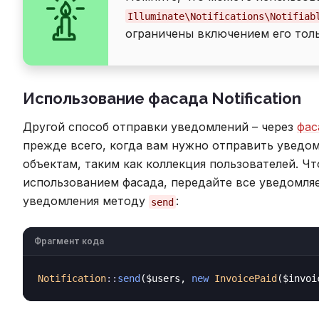
Illuminate\Notifications\Notifiab
ограничены включением его тол
Использование фасада Notification
Другой способ отправки уведомлений – через
фас
прежде всего, когда вам нужно отправить увед
объектам, таким как коллекция пользователей. Ч
использованием фасада, передайте все уведомля
уведомления методу
:
send
Фрагмент кода
Notification
::
send
($users, 
new
InvoicePaid