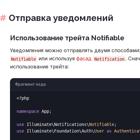
Отправка уведомлений
Использование трейта Notifiable
Уведомления можно отправлять двумя способами
или используя
фасад
. Сна
Notifiable
Notification
использование трейта:
Фрагмент кода
<?php
namespace
 App;

use
 Illuminate\Notifications\
Notifiable
use
 Illuminate\Foundation\Auth\
User 
as
 Authentica