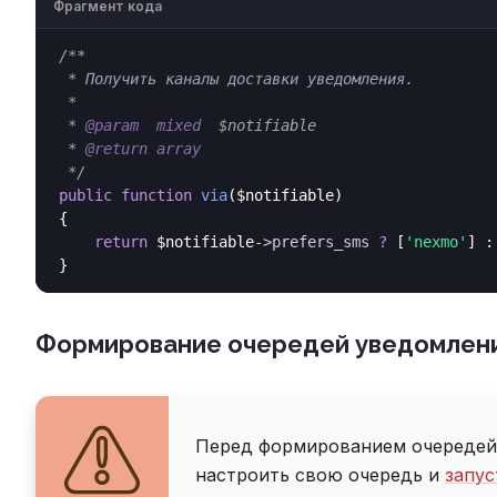
Фрагмент кода
/**

 * Получить каналы доставки уведомления.

 *

 * 
@param
mixed
  $notifiable

 * 
@return
array
 */
public
function
via
(
$notifiable
)

{

return
 $notifiable
->
prefers_sms
?
 [
'nexmo'
] :
Формирование очередей уведомлен
Перед формированием очередей
настроить свою очередь и
запус