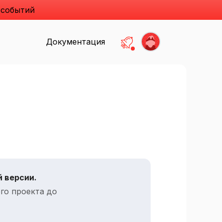
 событий
Документация
Есть не прочитанные
 версии.
го проекта до