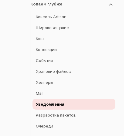
Фасады
CSRF-защита
Локализация
Копаем глубже
Authentication
Контракты
Контроллеры
Фронтенд
API аутентификация
Консоль Artisan
HTTP-запросы
Сборка фронтенда
Авторизация
Широковещание
HTTP-отклики
Шифрование
Кэш
Шаблоны
Хеширование
Коллекции
HTTP сессия
Сброс пароля
События
Валидация
Хранение файлов
Ошибки и логирование
Хелперы
Mail
Уведомления
Разработка пакетов
Очереди