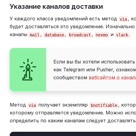
Указание каналов доставки
У каждого класса уведомлений есть метод
, 
via
будет доставляться это уведомление. Изначальн
каналы
,
,
,
и
.
mail
database
broadcast
nexmo
slack
Если вы бы хотели использовать
как Telegram или Pusher, ознак
сообществом
вебсайтом о канал
Метод
получает экземпляр
, кото
via
$notifiable
которому отправляется уведомление. Можно исп
определить по каким каналам следует доставлять