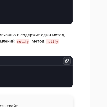
олчанию и содержит один метод,
омлений:
. Метод
notify
notify
ать трейт