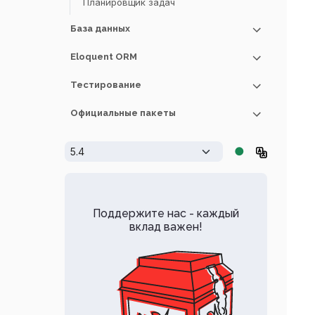
Планировщик задач
База данных
Eloquent ORM
Основы работы
Конструктор запросов
Тестирование
Начало работы
Страничный вывод
Отношения
Официальные пакеты
Начало работы
Миграции
Коллекции
HTTP тесты
Cashier
●
Загрузка начальных данных
Мутаторы
Тесты браузера
Envoy
Redis
Сериализация
База данных
Passport
Поддержите нас - каждый
Мокинг
Scout
вклад важен!
Socialite