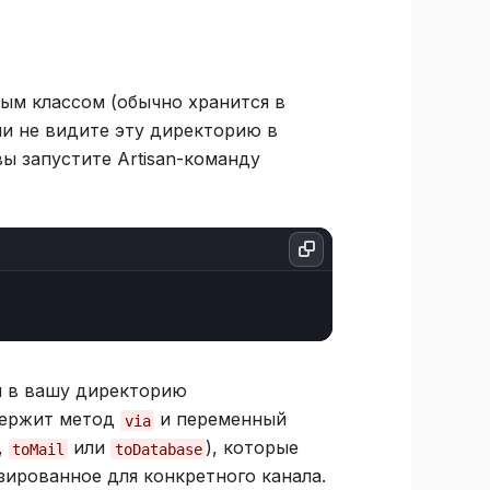
ым классом (обычно хранится в
сли не видите эту директорию в
вы запустите Artisan-команду
й в вашу директорию
держит метод
и переменный
via
,
или
), которые
toMail
toDatabase
ированное для конкретного канала.