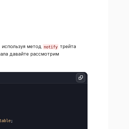
: используя метод
трейта
notify
чала давайте рассмотрим
table
;
