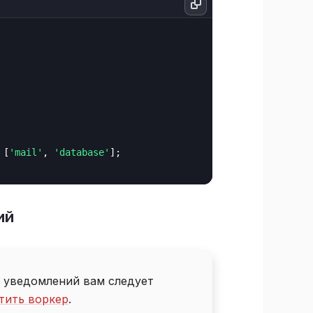
 [
'mail'
, 
'database'
];

ий
 уведомлений вам следует
тить воркер
.