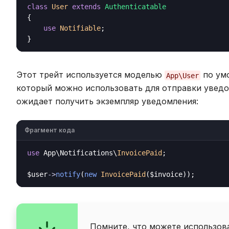
class
User
extends
Authenticatable
{

use
Notifiable
;

Этот трейт используется моделью
по ум
App\User
который можно использовать для отправки увед
ожидает получить экземпляр уведомления:
Фрагмент кода
use
 App\Notifications\
InvoicePaid
;

$user
->
notify
(
new
InvoicePaid
Помните, что можете использов