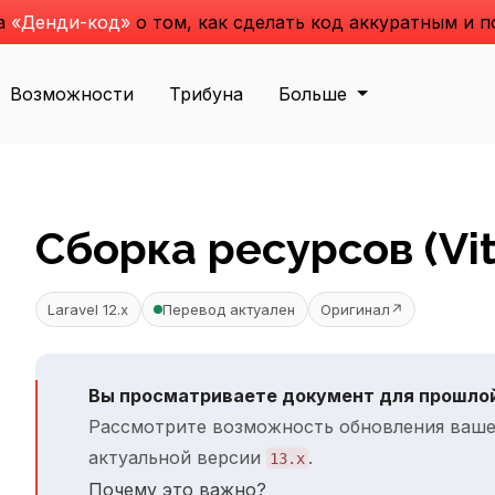
га
«Денди-код»
о том, как сделать код аккуратным и 
Возможности
Трибуна
Больше
Сборка ресурсов (Vit
Laravel 12.x
Перевод актуален
Оригинал
↗
Вы просматриваете документ для прошлой
Рассмотрите возможность обновления ваше
актуальной версии
.
13.x
Почему это важно?