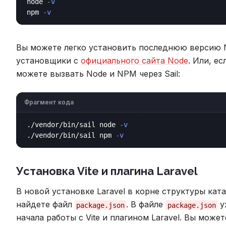
node 
-v
npm 
-v
Вы можете легко установить последнюю версию 
установщики с
официального сайта Node
. Или, е
можете вызвать Node и NPM через Sail:
Фрагмент кода
./vendor/bin/sail node 
-v
./vendor/bin/sail npm 
-v
Установка Vite и плагина Laravel
В новой установке Laravel в корне структуры ка
найдете файл
. В файле
у
package.json
package.json
начала работы с Vite и плагином Laravel. Вы мож