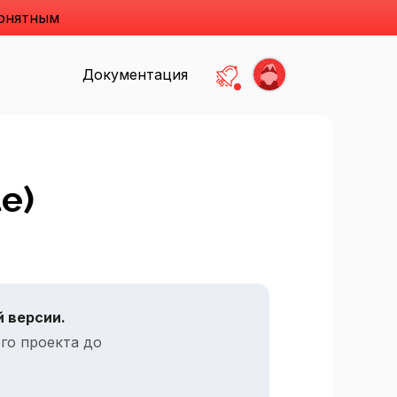
понятным
Документация
Есть не прочитанные
e)
 версии.
го проекта до