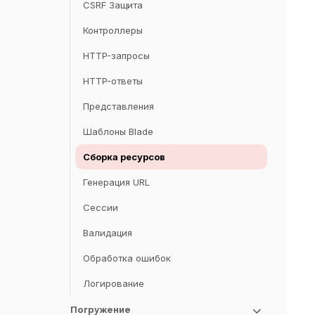
Фасады
CSRF Защита
Стартовые наборы
Контроллеры
Развертывание
HTTP-запросы
HTTP-ответы
Представления
Шаблоны Blade
Сборка ресурсов
Генерация URL
Сессии
Валидация
Обработка ошибок
Логирование
Погружение