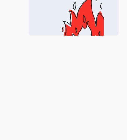
Folio
Почта
Homestead
Уведомления
Horizon
Разработка пакетов
Mix
Процессы
Octane
Очереди
Passport
Ограничение скорости
Pennant
Поиск
Pint
Строки
Precognition
Планировщик
Prompts
Pulse
Reverb
Sail