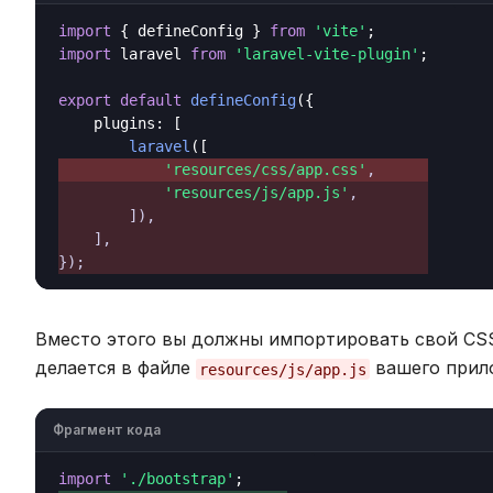
import
 { defineConfig } 
from
'vite'
import
 laravel 
from
'laravel-vite-plugin'
;

export
default
defineConfig
({

    plugins: [

laravel
'resources/css/app.css'
,  
'resources/js/app.js'
,

        ]),

    ],

Вместо этого вы должны импортировать свой CSS 
делается в файле
вашего прил
resources/js/app.js
Фрагмент кода
import
'./bootstrap'