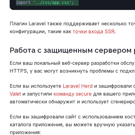
import
'../css/app.css'
;  
Плагин Laravel также поддерживает несколько т
конфигурации, такие как
точки входа SSR
.
Работа с защищенным сервером 
Если ваш локальный веб-сервер разработки обсл
HTTPS, у вас могут возникнуть проблемы с подклю
Если вы используете
Laravel Herd
и зашифровали с
Valet
и запустили
команду secure
для вашего прило
автоматически обнаружит и использует сгенерир
Если вы зашифровали сайт с использованием хост
каталога приложения, вы можете вручную указать
приложения: