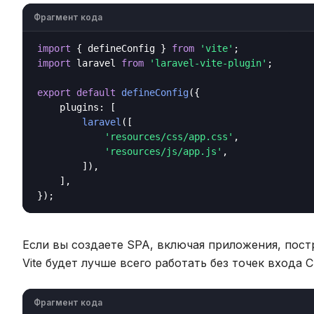
Фрагмент кода
import
 { defineConfig } 
from
'vite'
import
 laravel 
from
'laravel-vite-plugin'
;

export
default
defineConfig
({

    plugins: [

laravel
([

'resources/css/app.css'
,

'resources/js/app.js'
,

        ]),

    ],

Если вы создаете SPA, включая приложения, постр
Vite будет лучше всего работать без точек входа C
Фрагмент кода