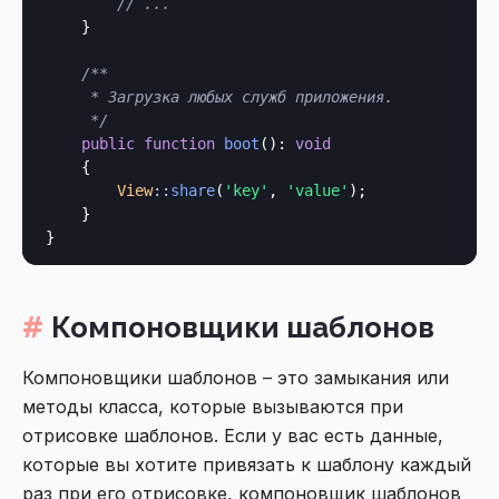
// ...
    }

/**

     * Загрузка любых служб приложения.

     */
public
function
boot
(): 
void
    {

View
::
share
(
'key'
, 
'value'
);

    }

Компоновщики шаблонов
Компоновщики шаблонов – это замыкания или
методы класса, которые вызываются при
отрисовке шаблонов. Если у вас есть данные,
которые вы хотите привязать к шаблону каждый
раз при его отрисовке, компоновщик шаблонов