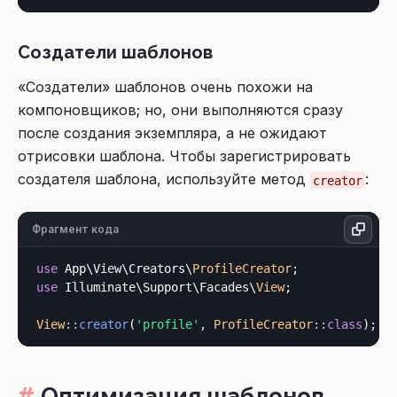
Создатели шаблонов
«Создатели» шаблонов очень похожи на
компоновщиков; но, они выполняются сразу
после создания экземпляра, а не ожидают
отрисовки шаблона. Чтобы зарегистрировать
создателя шаблона, используйте метод
:
creator
Фрагмент кода
use
 App\View\Creators\
ProfileCreator
use
 Illuminate\Support\Facades\
View
;

View
::
creator
(
'profile'
, 
ProfileCreator
::
class
Оптимизация шаблонов