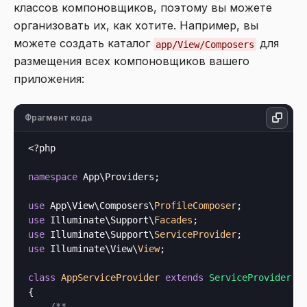
классов компоновщиков, поэтому вы можете
организовать их, как хотите. Например, вы
можете создать каталог
для
app/View/Composers
размещения всех компоновщиков вашего
приложения:
Фрагмент кода
<?php
namespace
 App\Providers;

use
 App\View\Composers\
ProfileComposer
use
 Illuminate\Support\
Facades
use
 Illuminate\Support\
ServiceProvider
use
 Illuminate\View\
View
;

class
AppServiceProvider
extends
ServiceProvider
{

/**
