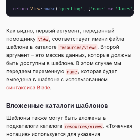
return
View
::
make
(
'greeting'
, [
'name'
=>
'James'
Как видно, первый аргумент, переданный
помощнику
, соответствует имени файла
view
шаблона в каталоге
. Второй
resources/views
аргумент – это массив данных, которые должны
быть доступны в шаблоне. В этом случае мы
передаем переменную
, которая будет
name
выведена в шаблоне с использованием
синтаксиса Blade
.
Вложенные каталоги шаблонов
Шаблоны также могут быть вложены в
подкаталоги каталога
. «Точечная
resources/views
нотация» используется для указания