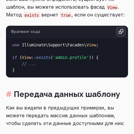
шаблон, вы можете использовать фасад
.
View
Метод
вернет
, если он существует:
exists
true
Фрагмент кода
use
 Illuminate\Support\Facades\
View
;

if
 (
View
::
exists
(
'admin.profile'
)) {

// ...
Передача данных шаблону
Как вы видели в предыдущих примерах, вы
можете передать массив данных шаблонам,
чтобы сделать эти данные доступными для них: