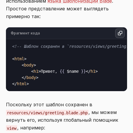
использованием
языка шаблонизации Blade
.
Простое представление может выглядеть
примерно так:
Фрагмент кода
<!-- Шаблон сохранен в `resources/views/greeting.b
<
html
>
<
body
>
<
h1
>
Привет, 
{{
 $name 
}}
</
h1
>
</
body
>
</
html
>
Поскольку этот шаблон сохранен в
, мы можем
resources/views/greeting.blade.php
вернуть его, используя глобальный помощник
, например:
view