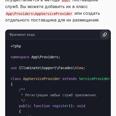
boot
служб. Вы можете добавить их в класс
или создать
App\Providers\AppServiceProvider
отдельного поставщика для их размещения:
Фрагмент кода
<?php
namespace
 App\Providers;

use
 Illuminate\Support\Facades\
View
;

class
AppServiceProvider
extends
ServiceProvider
{

/**

     * Регистрация любых служб приложения.

     */
public
function
register
(): 
void
    {
