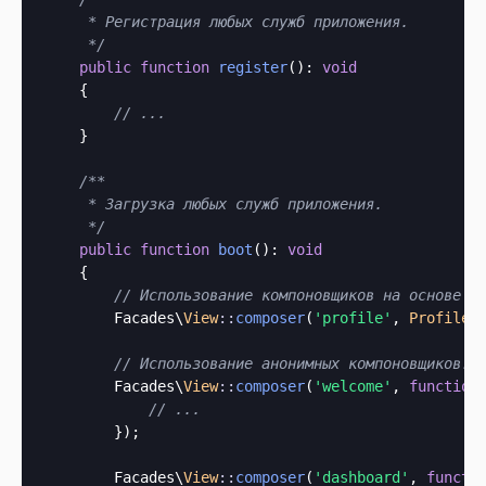
     * Регистрация любых служб приложения.

     */
public
function
register
(): 
void
    {

// ...
    }

/**

     * Загрузка любых служб приложения.

     */
public
function
boot
(): 
void
    {

// Использование компоновщиков на основе к
        Facades\
View
::
composer
(
'profile'
, 
ProfileC
// Использование анонимных компоновщиков..
        Facades\
View
::
composer
(
'welcome'
, 
function
// ...
        });

        Facades\
View
::
composer
(
'dashboard'
, 
functi