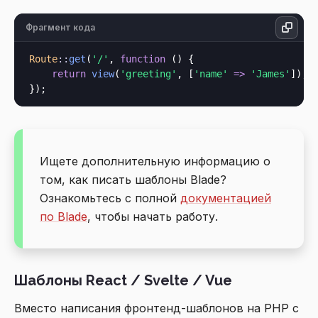
Фрагмент кода
Route
::
get
(
'/'
, 
function
 () {

return
view
(
'greeting'
, [
'name'
=>
'James'
]);

Ищете дополнительную информацию о
том, как писать шаблоны Blade?
Ознакомьтесь с полной
документацией
по Blade
, чтобы начать работу.
Шаблоны React / Svelte / Vue
Вместо написания фронтенд-шаблонов на PHP с