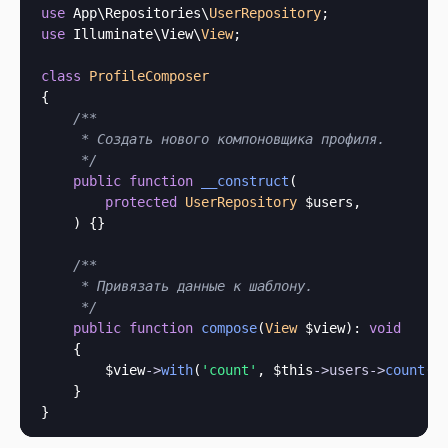
use
 App\Repositories\
UserRepository
use
 Illuminate\View\
View
;

class
ProfileComposer
{

/**

     * Создать нового компоновщика профиля.

     */
public
function
__construct
(
protected
UserRepository
 $users,

) {}

/**

     * Привязать данные к шаблону.

     */
public
function
compose
(
View
 $view
): 
void
    {

        $view
->
with
(
'count'
, 
$this
->
users
->
count
())
    }
