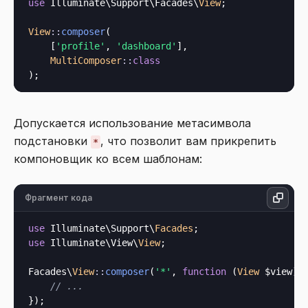
use
 Illuminate\Support\Facades\
View
;

View
::
composer
(

    [
'profile'
, 
'dashboard'
],

MultiComposer
::
class
Допускается использование метасимвола
подстановки
, что позволит вам прикрепить
*
компоновщик ко всем шаблонам:
Фрагмент кода
use
 Illuminate\Support\
Facades
use
 Illuminate\View\
View
;

Facades\
View
::
composer
(
'*'
, 
function
 (
View
 $view
) {
// ...