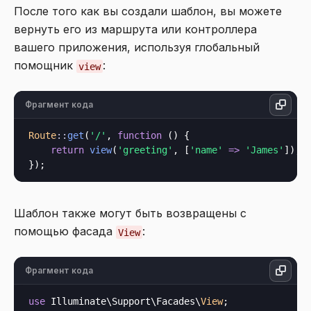
После того как вы создали шаблон, вы можете
вернуть его из маршрута или контроллера
вашего приложения, используя глобальный
помощник
:
view
Фрагмент кода
Route
::
get
(
'/'
, 
function
 () {

return
view
(
'greeting'
, [
'name'
=>
'James'
]);

Шаблон также могут быть возвращены с
помощью фасада
:
View
Фрагмент кода
use
 Illuminate\Support\Facades\
View
;
