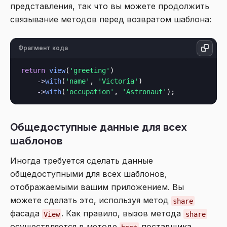
представления, так что вы можете продолжить
связывание методов перед возвратом шаблона:
Фрагмент кода
return
view
(
'greeting'
)

->
with
(
'name'
, 
'Victoria'
)

->
with
(
'occupation'
, 
'Astronaut'
Общедоступные данные для всех
шаблонов
Иногда требуется сделать данные
общедоступными для всех шаблонов,
отображаемыми вашим приложением. Вы
можете сделать это, используя метод
share
фасада
. Как правило, вызов метода
View
share
осуществляется в методе
поставщика