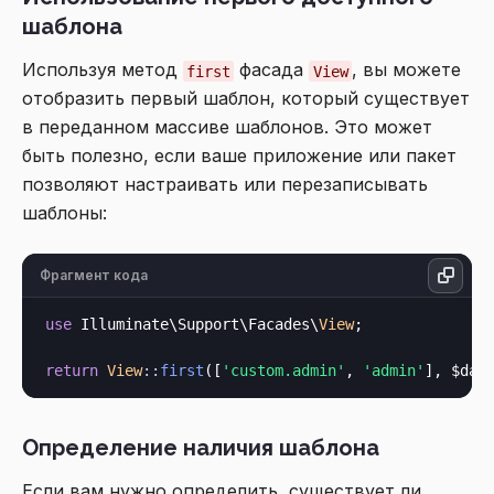
шаблона
Используя метод
фасада
, вы можете
first
View
отобразить первый шаблон, который существует
в переданном массиве шаблонов. Это может
быть полезно, если ваше приложение или пакет
позволяют настраивать или перезаписывать
шаблоны:
Фрагмент кода
use
 Illuminate\Support\Facades\
View
;

return
View
::
first
([
'custom.admin'
, 
'admin'
Определение наличия шаблона
Если вам нужно определить, существует ли