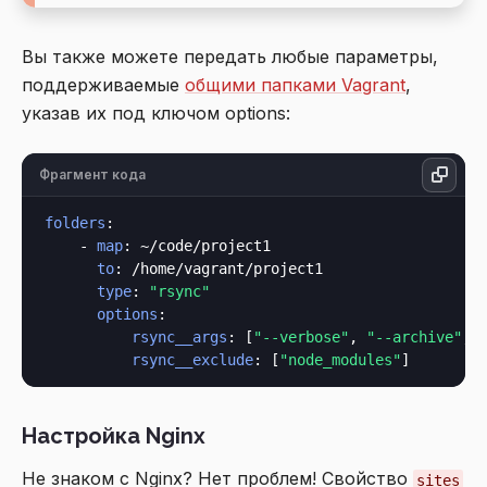
Вы также можете передать любые параметры,
поддерживаемые
общими папками Vagrant
,
указав их под ключом options:
Фрагмент кода
folders
:

    - 
map
: ~/code/project1

to
: /home/vagrant/project1

type
: 
"rsync"
options
:

rsync__args
: [
"--verbose"
, 
"--archive"
, 
rsync__exclude
: [
"node_modules"
Настройка Nginx
Не знаком с Nginx? Нет проблем! Свойство
sites