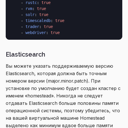
    - 
rustc
: 
true
    - 
rvm
: 
true
    - 
solr
: 
true
    - 
timescaledb
: 
true
    - 
trader
: 
true
    - 
webdriver
: 
true
Elasticsearch
Вы можете указать поддерживаемую версию
Elasticsearch, которая должна быть точным
номером версии (major.minor.patch). При
установке по умолчанию будет создан кластер с
именем «homestead». Никогда не следует
отдавать Elasticsearch больше половины памяти
операционной системы, поэтому убедитесь, что
на вашей виртуальной машине Homestead
выделено как минимум вдвое больше памяти