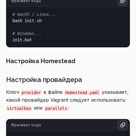
Фрагмент кода
# macOS / Linux...
bash init.sh

# Windows...
Настройка Homestead
Настройка провайдера
Ключ
в файле
указывает,
provider
Homestead.yaml
какой провайдер Vagrant следует использовать:
или
:
virtualbox
parallels
Фрагмент кода