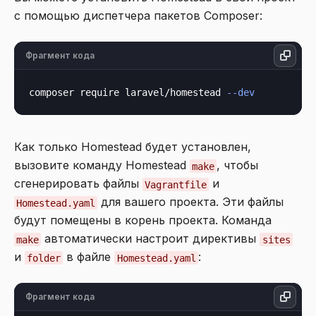
с помощью диспетчера пакетов Composer:
Фрагмент кода
composer require laravel/homestead 
--dev
Как только Homestead будет установлен,
вызовите команду Homestead
, чтобы
make
сгенерировать файлы
и
Vagrantfile
для вашего проекта. Эти файлы
Homestead.yaml
будут помещены в корень проекта. Команда
автоматически настроит директивы
make
sites
и
в файле
:
folder
Homestead.yaml
Фрагмент кода