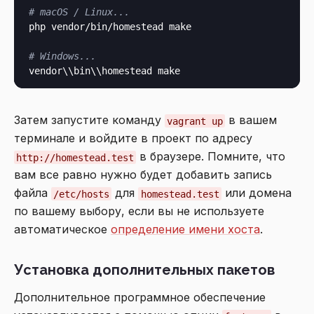
# macOS / Linux...
php vendor/bin/homestead make

# Windows...
Затем запустите команду
в вашем
vagrant up
терминале и войдите в проект по адресу
в браузере. Помните, что
http://homestead.test
вам все равно нужно будет добавить запись
файла
для
или домена
/etc/hosts
homestead.test
по вашему выбору, если вы не используете
автоматическое
определение имени хоста
.
Установка дополнительных пакетов
Дополнительное программное обеспечение