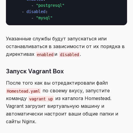
        - 
"postgresql"
    - 
disabled
:

        - 
"mysql"
Указанные службы будут запускаться или
останавливаться в зависимости от их порядка в
директивах
и
.
enabled
disabled
Запуск Vagrant Box
После того как вы отредактировали файл
по своему вкусу, запустите
Homestead.yaml
команду
из каталога Homestead.
vagrant up
Vagrant загрузит виртуальную машину и
автоматически настроит ваши общие папки и
сайты Nginx.