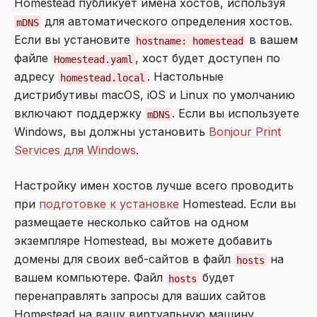
Homestead публикует имена хостов, используя
для автоматического определения хостов.
mDNS
Если вы установите
в вашем
hostname: homestead
файле
, хост будет доступен по
Homestead.yaml
адресу
. Настольные
homestead.local
дистрибутивы macOS, iOS и Linux по умолчанию
включают поддержку
. Если вы используете
mDNS
Windows, вы должны установить
Bonjour Print
Services для Windows
.
Настройку имен хостов лучше всего проводить
при
подготовке к установке
Homestead. Если вы
размещаете несколько сайтов на одном
экземпляре Homestead, вы можете добавить
домены для своих веб-сайтов в файл
на
hosts
вашем компьютере. Файл
будет
hosts
перенаправлять запросы для ваших сайтов
Homestead на вашу виртуальную машину