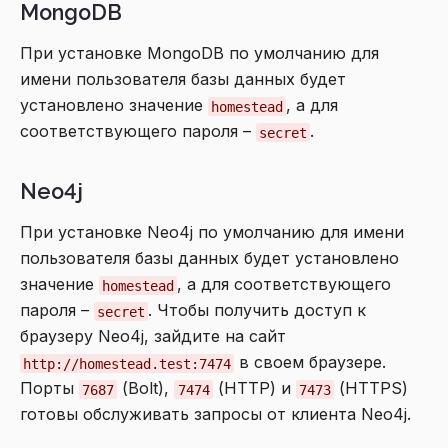
MongoDB
При установке MongoDB по умолчанию для
имени пользователя базы данных будет
установлено значение
, а для
homestead
соответствующего пароля –
.
secret
Neo4j
При установке Neo4j по умолчанию для имени
пользователя базы данных будет установлено
значение
, а для соответствующего
homestead
пароля –
. Чтобы получить доступ к
secret
браузеру Neo4j, зайдите на сайт
в своем браузере.
http://homestead.test:7474
Порты
(Bolt),
(HTTP) и
(HTTPS)
7687
7474
7473
готовы обслуживать запросы от клиента Neo4j.