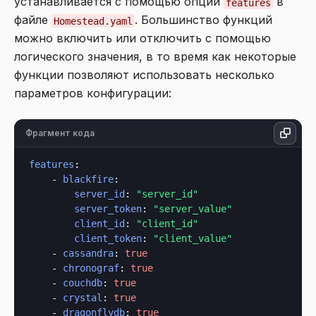
устанавливается с помощью опции
в
features
файле
. Большинство функций
Homestead.yaml
можно включить или отключить с помощью
логического значения, в то время как некоторые
функции позволяют использовать несколько
параметров конфигурации:
Фрагмент кода
features
:

    - 
blackfire
:

server_id
: 
"server_id"
server_token
: 
"server_value"
client_id
: 
"client_id"
client_token
: 
"client_value"
    - 
cassandra
: 
true
    - 
chronograf
: 
true
    - 
couchdb
: 
true
    - 
crystal
: 
true
    - 
dragonflydb
: 
true