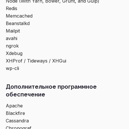
Node (With Yarn, Bower, Grunt, and Gulp)
Redis
Memcached
Beanstalkd
Mailpit
avahi
ngrok
Xdebug
XHProf / Tideways / XHGui
wp-cli
Дополнительное программное
обеспечение
Apache
Blackfire
Cassandra
Chronograf