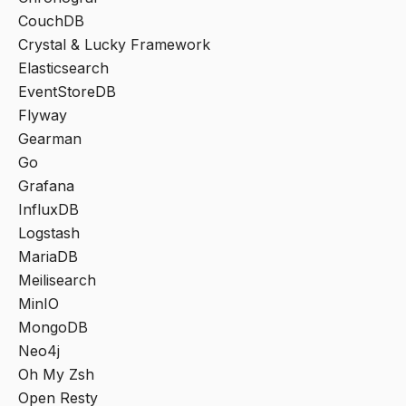
CouchDB
Crystal & Lucky Framework
Elasticsearch
EventStoreDB
Flyway
Gearman
Go
Grafana
InfluxDB
Logstash
MariaDB
Meilisearch
MinIO
MongoDB
Neo4j
Oh My Zsh
Open Resty