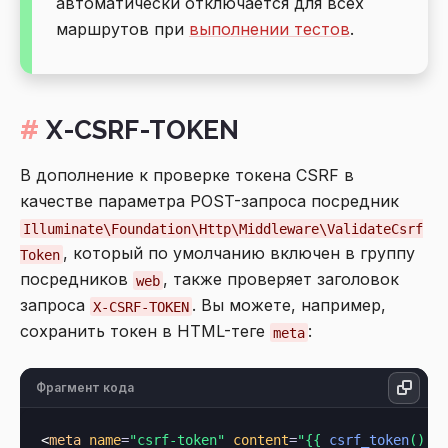
автоматически отключается для всех
маршрутов при
выполнении тестов
.
X-CSRF-TOKEN
В дополнение к проверке токена CSRF в
качестве параметра POST-запроса посредник
Illuminate\Foundation\Http\Middleware\ValidateCsrf
, который по умолчанию включен в группу
Token
посредников
, также проверяет заголовок
web
запроса
. Вы можете, например,
X-CSRF-TOKEN
сохранить токен в HTML-теге
:
meta
Фрагмент кода
<
meta
name
=
"csrf-token"
content
=
"{{ 
csrf_token
() }