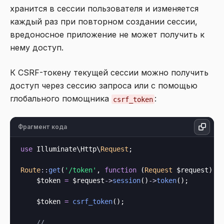
хранится в сессии пользователя и изменяется
каждый раз при повторном создании сессии,
вредоносное приложение не может получить к
нему доступ.
К CSRF-токену текущей сессии можно получить
доступ через сессию запроса или с помощью
глобального помощника
:
csrf_token
Фрагмент кода
use
 Illuminate\Http\
Request
;

Route
::
get
(
'/token'
, 
function
 (
Request
 $request
) {

    $token 
=
 $request
->
session
()
->
token
();

    $token 
=
csrf_token
();

// ...