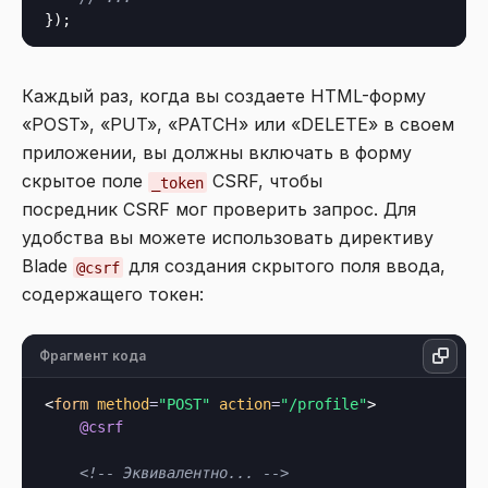
Каждый раз, когда вы создаете HTML-форму
«POST», «PUT», «PATCH» или «DELETE» в своем
приложении, вы должны включать в форму
скрытое поле
CSRF, чтобы
_token
посредник CSRF мог проверить запрос. Для
удобства вы можете использовать директиву
Blade
для создания скрытого поля ввода,
@csrf
содержащего токен:
Фрагмент кода
<
form
method
=
"POST"
action
=
"/profile"
>
@csrf
<!-- Эквивалентно... -->