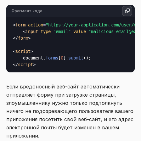
Фрагмент кода
<
form
action
=
"https://your-application.com/user/em
<
input
type
=
"email"
value
=
"malicious-email@exa
</
form
>
<
script
>
    document.
forms
[
0
].
submit
</
script
>
Если вредоносный веб-сайт автоматически
отправляет форму при загрузке страницы,
злоумышленнику нужно только подтолкнуть
ничего не подозревающего пользователя вашего
приложения посетить свой веб-сайт, и его адрес
электронной почты будет изменен в вашем
приложении.