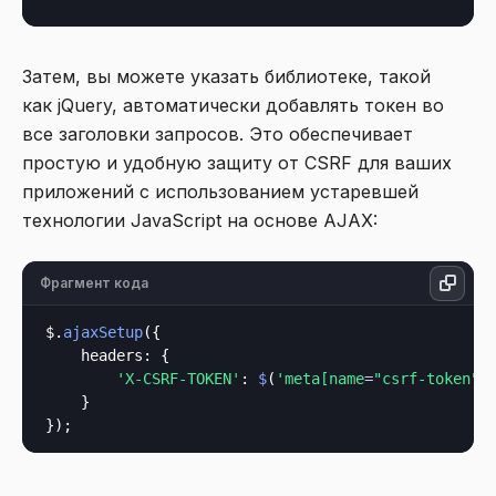
Затем, вы можете указать библиотеке, такой
как jQuery, автоматически добавлять токен во
все заголовки запросов. Это обеспечивает
простую и удобную защиту от CSRF для ваших
приложений с использованием устаревшей
технологии JavaScript на основе AJAX:
Фрагмент кода
$.
ajaxSetup
({

    headers: {

'X-CSRF-TOKEN'
: 
$
(
'meta[name
=
"csrf-token"
]
    }
