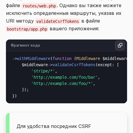
файле
. Однако вы также можете
routes/web.php
исключить определенные маршруты, указав их
URI методу
в файле
validateCsrfTokens
вашего приложения:
bootstrap/app.php
Фрагмент кода
->
withMiddleware
(
function
 (
Middleware
 $middleware
) 
    $middleware
->
validateCsrfTokens
(
except
: [

'stripe/*'
,

'http://example.com/foo/bar'
,

'http://example.com/foo/*'
,

    ]);

Для удобства посредник CSRF