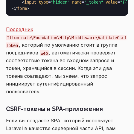
<
input
type
=
"hidden"
name
=
"_token"
value
=
"{{ 
c
</
form
>
Посредник
Illuminate\Foundation\Http\Middleware\ValidateCsrf
, который по умолчанию стоит в группе
Token
посредников
, автоматически проверяет
web
соответствие токена во входном запросе и
токен, хранящийся в сессии. Когда эти два
токена совпадают, мы знаем, что запрос
инициирует аутентифицированный
пользователь.
CSRF-токены и SPA-приложения
Если вы создаете SPA, который использует
Laravel в качестве серверной части API, вам