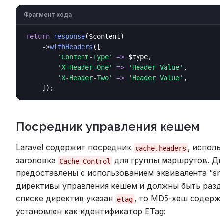
Фрагмент кода
return
response
($content)

->
withHeaders
([

'Content-Type'
=>
 $type,

'X-Header-One'
=>
'Header Value'
,

'X-Header-Two'
=>
'Header Value'
,

Посредник управления кешем
Laravel содержит посредник
, испол
cache.headers
заголовка
для группы маршрутов. Д
Cache-Control
предоставлены с использованием эквивалента “s
директивы управления кешем и должны быть разде
списке директив указан
, то MD5-хеш содерж
etag
установлен как идентификатор ETag: