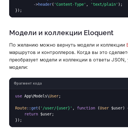
->
header
(
'Content-Type'
, 
'text/plain'
);

Модели и коллекции Eloquent
По желанию можно вернуть модели и коллекции
маршрутов и контроллеров. Когда вы это сделаете
преобразует модели и коллекции в ответы JSON,
модели:
Фрагмент кода
use
 App\Models\
User
;

Route
::
get
(
'/user/{user}'
, 
function
 (
User
 $user
) {
return
 $user;
