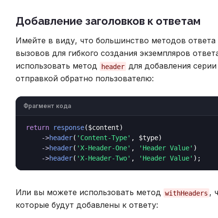
Добавление заголовков к ответам
Имейте в виду, что большинство методов ответа
вызовов для гибкого создания экземпляров ответ
использовать метод
для добавления серии 
header
отправкой обратно пользователю:
Фрагмент кода
return
response
($content)

->
header
(
'Content-Type'
, $type)

->
header
(
'X-Header-One'
, 
'Header Value'
)

->
header
(
'X-Header-Two'
, 
'Header Value'
Или вы можете использовать метод
, 
withHeaders
которые будут добавлены к ответу: