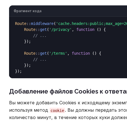
Фрагмент кода
Route
::
middleware
(
'cache.headers:public;max_age=2
Route
::
get
(
'/privacy'
, 
function
 () {

// ...
    });

Route
::
get
(
'/terms'
, 
function
 () {

// ...
    });

Добавление файлов Cookies к ответ
Вы можете добавить Cookies к исходящему экзем
используя метод
. Вы должны передать это
cookie
количество минут, в течение которых куки долже