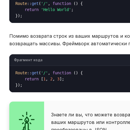
Route
::
get
(
'/'
, 
function
 () {

return
'Hello World'
;

Помимо возврата строк из ваших маршрутов и ко
возвращать массивы. Фреймворк автоматически п
Фрагмент кода
Route
::
get
(
'/'
, 
function
 () {

return
 [
1
, 
2
, 
3
];

Знаете ли вы, что можете возв
ваших маршрутов или контролле
преобразованы в JSON.