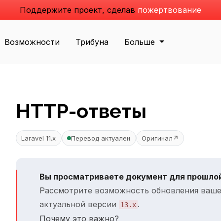
Поддержите проект, сделав
пожертвование
Возможности
Трибуна
Больше
HTTP-ответы
Laravel 11.x
Перевод актуален
Оригинал
↗
Вы просматриваете документ для прошлой
Рассмотрите возможность обновления ваше
актуальной версии
.
13.x
Почему это важно?