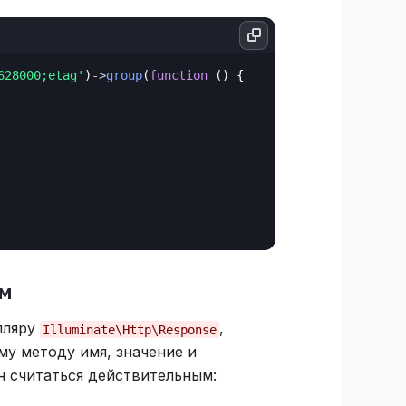
628000;etag'
)
->
group
(
function
 () {

ам
пляру
,
Illuminate\Http\Response
му методу имя, значение и
н считаться действительным: