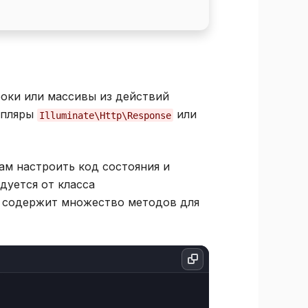
роки или массивы из действий
мпляры
или
Illuminate\Http\Response
ам настроить код состояния и
дуется от класса
й содержит множество методов для