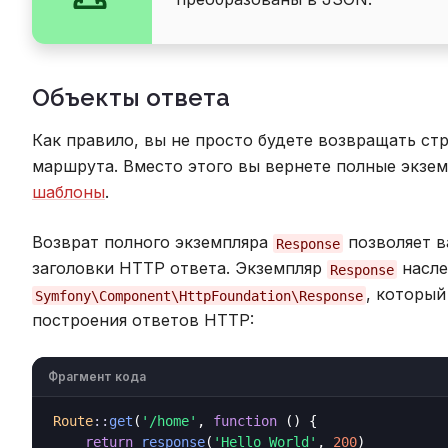
Объекты ответа
Как правило, вы не просто будете возвращать ст
маршрута. Вместо этого вы вернете полные экзе
шаблоны
.
Возврат полного экземпляра
позволяет в
Response
заголовки HTTP ответа. Экземпляр
насле
Response
, которы
Symfony\Component\HttpFoundation\Response
построения ответов HTTP:
Фрагмент кода
Route
::
get
(
'/home'
, 
function
 () {

return
response
(
'Hello World'
, 
200
)
