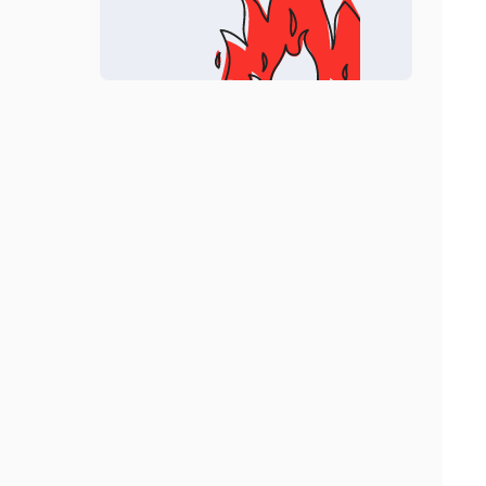
Folio
Почта
Homestead
Уведомления
Horizon
Разработка пакетов
Jetstream
Процессы
Mix
Очереди
Octane
Ограничение скорости
Passport
Строки
Pennant
Планировщик
Pint
Precognition
Prompts
Pulse
Reverb