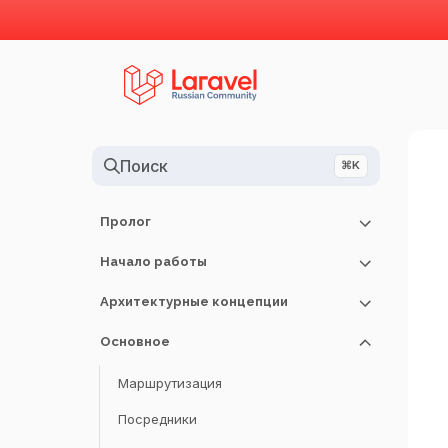
Поиск
⌘K
Пролог
Начало работы
Примечания к релизу
Руководство по обновлению
Архитектурные концепции
Установка
Рекомендации по участию
Конфигурация
Основное
Жизненный цикл запроса
Структура каталогов
Сервис-контейнер
Маршрутизация
Frontend
Сервис-провайдеры
Посредники
Стартовые наборы