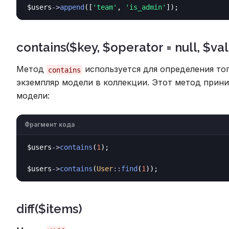
$users
->
append
([
'team'
, 
'is_admin'
contains($key, $operator = null, $val
Метод
используется для определения то
contains
экземпляр модели в коллекции. Этот метод прин
модели:
Фрагмент кода
$users
->
contains
(
1
);

$users
->
contains
(
User
::
find
(
1
diff($items)