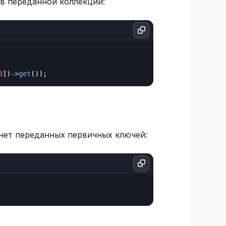
в переданной коллекции:
3
])
->
get
нет переданных первичных ключей: