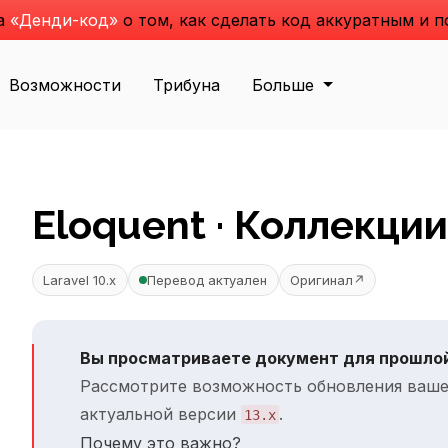
га
«Денди-код»
о том, как сделать код аккуратным и 
Возможности
Трибуна
Больше
Eloquent · Коллекции
Laravel 10.x
Перевод актуален
Оригинал
↗
Вы просматриваете документ для прошлой
Рассмотрите возможность обновления ваше
актуальной версии
.
13.x
Почему это важно?