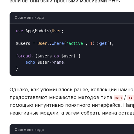
если бы они были простыми массивами PHP:
Фрагмент кода
use
 App\Models\
User
;

$users 
=
User
::
where
(
'active'
, 
1
)
->
get
();

foreach
 ($users 
as
 $user) {

echo
 $user
->
name
;

Однако, как упоминалось ранее, коллекции намн
предоставляют множество методов типа
/
map
re
помощью интуитивно понятного интерфейса. Нап
неактивные модели, а затем собрать имена остав
Фрагмент кода