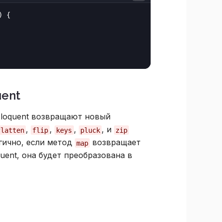
) {

ent
Eloquent возвращают новый
,
,
,
, и
flatten
flip
keys
pluck
zip
огично, если метод
возвращает
map
ent, она будет преобразована в