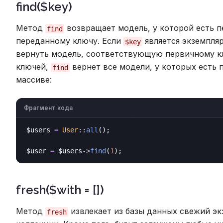
find($key)
Метод
возвращает модель, у которой есть 
find
переданному ключу. Если
является экземпля
$key
вернуть модель, соответствующую первичному к
ключей,
вернет все модели, у которых есть
find
массиве:
Фрагмент кода
$users 
=
User
::
all
();

$user 
=
 $users
->
find
(
1
fresh($with = [])
Метод
извлекает из базы данных свежий э
fresh