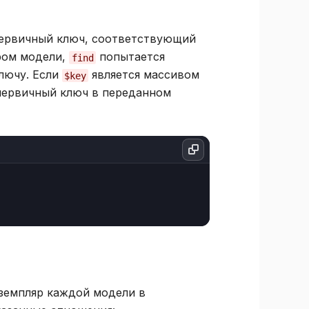
первичный ключ, соответствующий
ром модели,
попытается
find
лючу. Если
является массивом
$key
 первичный ключ в переданном
кземпляр каждой модели в