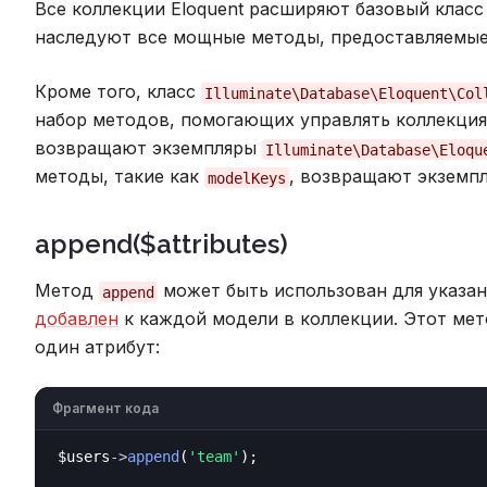
Все коллекции Eloquent расширяют базовый клас
наследуют все мощные методы, предоставляемые 
Кроме того, класс
Illuminate\Database\Eloquent\Col
набор методов, помогающих управлять коллекци
возвращают экземпляры
Illuminate\Database\Eloqu
методы, такие как
, возвращают экземп
modelKeys
append($attributes)
Метод
может быть использован для указан
append
добавлен
к каждой модели в коллекции. Этот мет
один атрибут:
Фрагмент кода
$users
->
append
(
'team'
);
