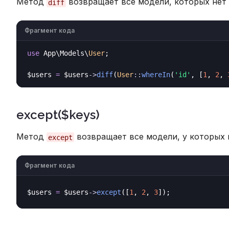
Метод
возвращает все модели, которых нет 
diff
Фрагмент кода
use
 App\Models\
User
;

$users 
=
 $users
->
diff
(
User
::
whereIn
(
'id'
, [
1
, 
2
, 
except($keys)
Метод
возвращает все модели, у которых 
except
Фрагмент кода
$users 
=
 $users
->
except
([
1
, 
2
, 
3