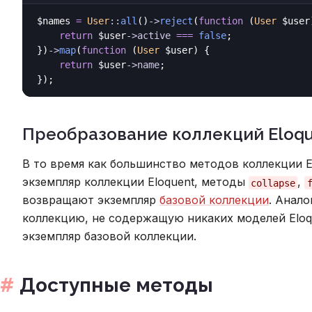
$names 
=
User
::
all
()
->
reject
(
function
 (
User
 $user
return
 $user
->
active
===
false
;

})
->
map
(
function
 (
User
 $user
) {

return
 $user
->
name
;

Преобразование коллекций Eloqu
В то время как большинство методов коллекции 
экземпляр коллекции Eloquent, методы
,
collapse
возвращают экземпляр
базовой коллекции
. Анал
коллекцию, не содержащую никаких моделей Eloqu
экземпляр базовой коллекции.
Доступные методы