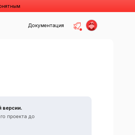
понятным
Документация
Есть не прочитанные
 версии.
го проекта до