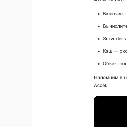
Включает 
Вычислите
Serverless
Кэш — око
Объектное
Напомним в на
Accel.