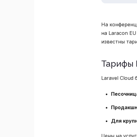
На конференц
на Laracon EU
известны тари
Тарифы 
Laravel Cloud
Песочниц
Продакш
Для круп
Цены на услу