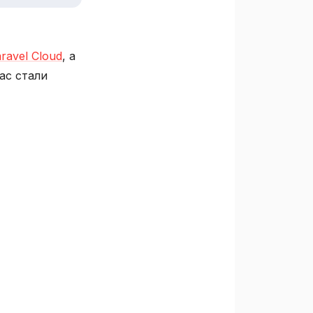
ravel Cloud
, а
ас стали