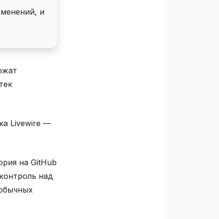
зменений, и
ожат
тек
а Livewire —
рия на GitHub
контроль над
 обычных