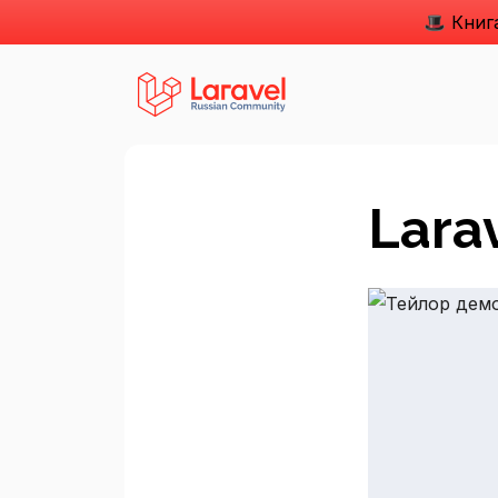
🎩 Кни
Larav