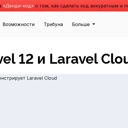
га
«Денди-код»
о том, как сделать код аккуратным и 
Возможности
Трибуна
Больше
el 12 и Laravel Clo