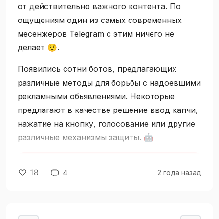
создания API, который автоматизирует
от действительно важного контента. По
множество задач, таких как валидация,
ощущениям один из самых современных
сортировка и фильтрация данных. До
месенжеров Telegram с этим ничего не
недавнего времени его активно
делает 🤨.
использовали в проектах на Symfony, но
Появились сотни ботов, предлагающих
теперь Laravel-разработчики тоже могут
различные методы для борьбы с надоевшими
легко интегрировать его в свои проекты.
рекламными обьявлениями. Некоторые
предлагают в качестве решение ввод капчи,
нажатие на кнопку, голосование или другие
различные механизмы защиты. 🤖
18
4
2 года назад