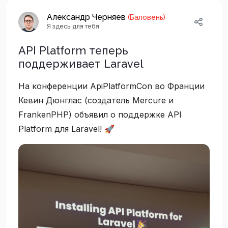
Александр Черняев
(Баловень)
Я здесь для тебя
API Platform теперь
поддерживает Laravel
На конференции ApiPlatformCon во Франции
Кевин Дюнглас (создатель Mercure и
FrankenPHP) объявил о поддержке API
Platform для Laravel! 🚀