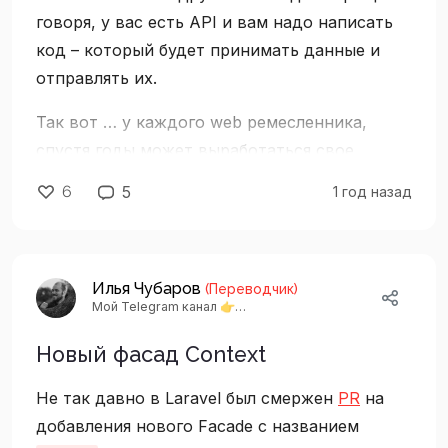
говоря, у вас есть API и вам надо написать
код – который будет принимать данные и
отправлять их.
Так вот … у каждого web ремесленника,
спустя годы может выработаться свое
видение как реализовывать такие вещи и
6
5
1 год назад
сегодня я хочу добавить в общий котел
инструментов – библиотеку для интеграции с
API и дать краткое представление об этой
Илья Чубаров
“альтернативе”.
(Переводчик)
Мой Telegram канал 👉
https://t.me/agoalofalife_channel
Барабанная дробь… Тишина … кулисы
Новый фасад Context
открылись и вот он:
Saloon
!
Не так давно в Laravel был смержен
PR
на
добавления нового Facade с названием