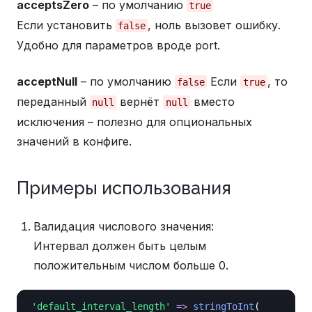
acceptsZero
– по умолчанию
true
Если установить
, ноль вызовет ошибку.
false
Удобно для параметров вроде port.
acceptNull
– по умолчанию
Если
, то
false
true
переданный
вернёт
вместо
null
null
исключения – полезно для опциональных
значений в конфиге.
Примеры использования
Валидация числового значения:
Интервал должен быть целым
положительным числом больше 0.
'default_interval_length'
=>
stringToInt
(
