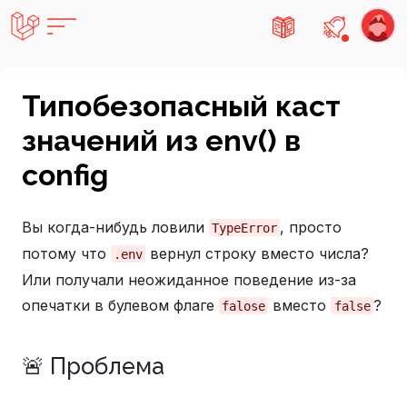
Есть не
Типобезопасный каст
значений из env() в
config
Вы когда-нибудь ловили
, просто
TypeError
потому что
вернул строку вместо числа?
.env
Или получали неожиданное поведение из-за
опечатки в булевом флаге
вместо
?
falose
false
🚨 Проблема