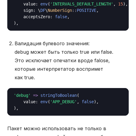
value
: 
env
(
'INTERVALS_DEFAULT_LENGTH'
, 
15
),

sign
: \
DF
\
NumberSign
::
POSITIVE
,

acceptsZero
: 
false
,

Валидация булевого значения:
debug может быть только true или false.
Это исключает опечатки вроде falose,
которые интерпретатор воспримет
как true.
'debug'
=>
stringToBoolean
(

value
: 
env
(
'APP_DEBUG'
, 
false
),

Пакет можно использовать не только в