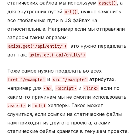
статических файлов мы используем
, а
asset()
для внутренних путей
, нужно заменить
url()
все глобальные пути в JS файлах на
относительные. Например если мы отправляли
запросы таким образом:
, это нужно переделать
axios.get('/api/entity')
вот так:
axios.get('api/entity')
Тоже самое нужно проделать во всех
и
атрибутах,
href="/example"
src="/example"
например для
,
и
если по
<a>
<script>
<link>
каким-то причинам мы не смогли использовать
и
хелперы. Такое может
asset()
url()
случиться, если ссылки на статические файлы
нам приходят из другого проекта, а сами
статические файлы хранятся в текущем проекте.