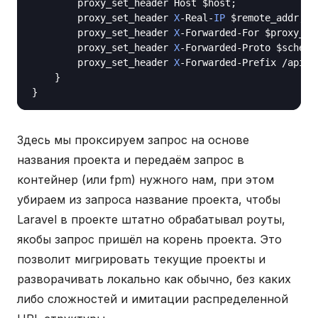
        proxy_set_header Host $host;

        proxy_set_header 
X
-Real-
IP
 $remote_addr;

        proxy_set_header 
X
-Forwarded-For $proxy_ad
        proxy_set_header 
X
-Forwarded-Proto $scheme;
        proxy_set_header 
X
-Forwarded-Prefix /api;

    }

Здесь мы проксируем запрос на основе
названия проекта и передаём запрос в
контейнер (или fpm) нужного нам, при этом
убираем из запроса название проекта, чтобы
Laravel в проекте штатно обрабатывал роуты,
якобы запрос пришёл на корень проекта. Это
позволит мигрировать текущие проекты и
разворачивать локально как обычно, без каких
либо сложностей и имитации распределенной