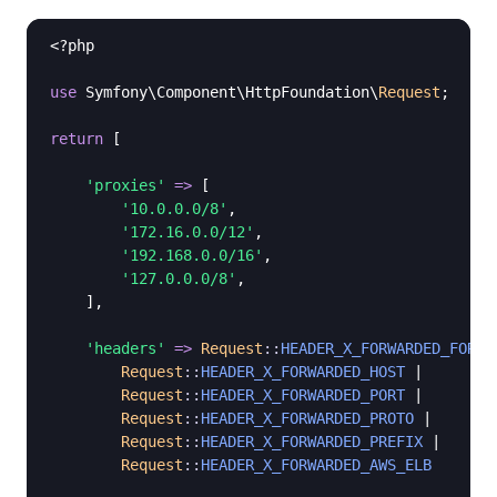
<?php
use
 Symfony\Component\HttpFoundation\
Request
;

return
 [

'proxies'
=>
 [

'10.0.0.0/8'
,

'172.16.0.0/12'
,

'192.168.0.0/16'
,

'127.0.0.0/8'
,

    ],

'headers'
=>
Request
::
HEADER_X_FORWARDED_FOR
 |

Request
::
HEADER_X_FORWARDED_HOST
 |

Request
::
HEADER_X_FORWARDED_PORT
 |

Request
::
HEADER_X_FORWARDED_PROTO
 |

Request
::
HEADER_X_FORWARDED_PREFIX
 |

Request
::
HEADER_X_FORWARDED_AWS_ELB