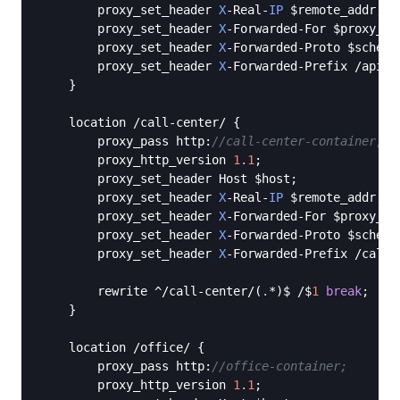
        proxy_set_header 
X
-Real-
IP
 $remote_addr;

        proxy_set_header 
X
-Forwarded-For $proxy_ad
        proxy_set_header 
X
-Forwarded-Proto $scheme;
        proxy_set_header 
X
-Forwarded-Prefix /api;

    }

    location /call-center/ {

        proxy_pass http:
//call-center-container;
        proxy_http_version 
1
.
1
;

        proxy_set_header Host $host;

        proxy_set_header 
X
-Real-
IP
 $remote_addr;

        proxy_set_header 
X
-Forwarded-For $proxy_ad
        proxy_set_header 
X
-Forwarded-Proto $scheme;
        proxy_set_header 
X
-Forwarded-Prefix /call-c
        rewrite ^/call-center/(
.
*)$ /$
1
break
;

    }

    location /office/ {

        proxy_pass http:
//office-container;
        proxy_http_version 
1
.
1
;
