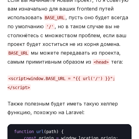
вам изначально для ваших frontend путей
использовать
, пусть оно будет всегда
BASE_URL
по умолчанию
, но в таком случае вы не
'/'
столкнётесь с множеством проблем, если ваш
проект будет хоститься не из корня домена.
мы можете передавать из проекта,
BASE_URL
самым примитивным образом из
тега:
<head>
<script>window.BASE_URL = "{{ url('/') }}";
</script>
Также полезным будет иметь такую хелпер
функцию, похожую на Laravel:
function
url
(
path
) {

const
 origin 
=
 window
.
location
.
origin;
