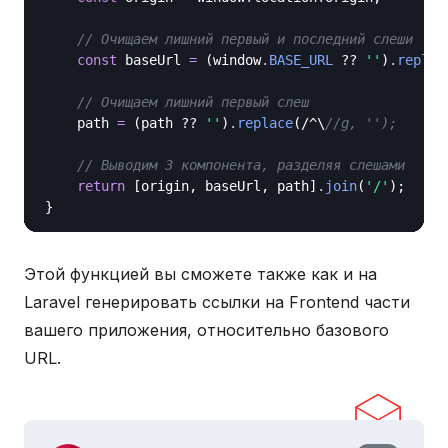
// Очищаем лишний первый и последний слеши
const
 baseUrl 
=
 (window
.
BASE_URL
 ?? 
''
)
.
replac
// Очищаем лишний первый слеш
    path 
=
 (path ?? 
''
)
.
replace
(/^\
//g, '');
// Выводим 3 компонента, разделяя слешами
return
 [origin, baseUrl, path]
.
join
(
'/'
);

Этой функцией вы сможете также как и на
Laravel генерировать ссылки на Frontend части
вашего приложения, относительно базового
URL.